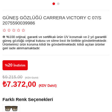
GÜNEŞ GÖZLÜĞÜ CARRERA VICTORY C 07/S
2075590039986
® %100 orijinal, garanti ve sertifikalı ürün UV korumalı ve 2 yıl garantili
güneş gözlüğü orijinal kutusu ve silme bezi ile birlikte gönderilmektedir.
Ürünlerimiz ürün koruma kilidi ile gönderilmektedir, kilidi açılan ürünler
geri iade alınmamaktadır.
20
%
İndirim
₺9.215,00
(KDV Dahil)
₺7.372,00
(KDV Dahil)
Farklı Renk Seçenekleri