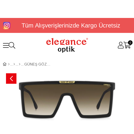
Tüm Alışverişlerinizde Kargo Ücretsiz
0
GÜNEŞ GÖZLÜĞÜ CARRERA VICTORY C 07/S 2075590039986