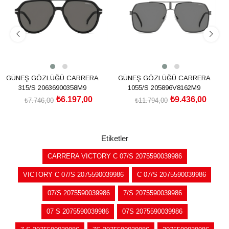
GÜNEŞ GÖZLÜĞÜ CARRERA
GÜNEŞ GÖZLÜĞÜ CARRERA
315/S 20636900358M9
1055/S 205896V8162M9
₺6.197,00
₺9.436,00
₺7.746,00
₺11.794,00
SEPETE EKLE
SEPETE EKLE
Etiketler
CARRERA VICTORY C 07/S 2075590039986
VICTORY C 07/S 2075590039986
C 07/S 2075590039986
07/S 2075590039986
7/S 2075590039986
07 S 2075590039986
07S 2075590039986