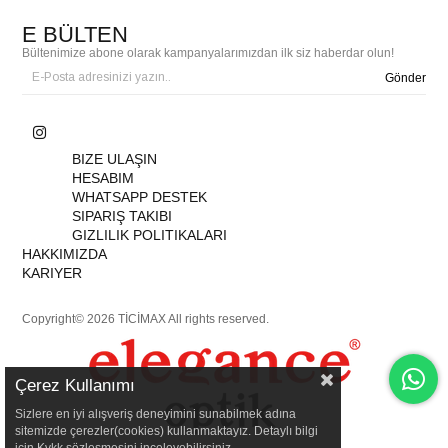
E BÜLTEN
Bültenimize abone olarak kampanyalarımızdan ilk siz haberdar olun!
Gönder
BIZE ULAŞIN
HESABIM
WHATSAPP DESTEK
SIPARIŞ TAKIBI
GIZLILIK POLITIKALARI
HAKKIMIZDA
KARIYER
Copyright© 2026 TİCİMAX All rights reserved.
Çerez Kullanımı
Sizlere en iyi alışveriş deneyimini sunabilmek adına
sitemizde çerezler(cookies) kullanmaktayız. Detaylı bilgi