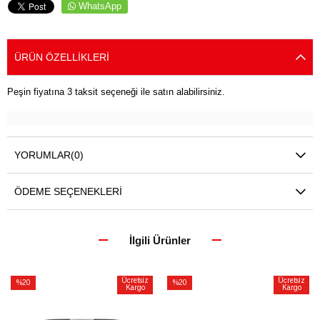
WhatsApp
ÜRÜN ÖZELLIKLERI
Peşin fiyatına 3 taksit seçeneği ile satın alabilirsiniz.
YORUMLAR
(0)
ÖDEME SEÇENEKLERI
İlgili Ürünler
Ücretsiz
Ücretsiz
%20
%20
Kargo
Kargo
İndirim
İndirim
%20İndirim
%20İndirim