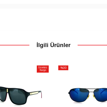
İlgili Ürünler
Ücretsiz
%30
Kargo
İndirim
%30İndirim