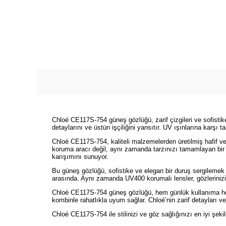
Chloé CE117S-754 güneş gözlüğü, zarif çizgileri ve sofisti
detaylarını ve üstün işçiliğini yansıtır. UV ışınlarına karşı
Chloé CE117S-754, kaliteli malzemelerden üretilmiş hafif ve
koruma aracı değil, aynı zamanda tarzınızı tamamlayan bir 
karışımını sunuyor.
Bu güneş gözlüğü, sofistike ve elegan bir duruş sergilemek is
arasında. Aynı zamanda UV400 korumalı lensler, gözlerinizi g
Chloé CE117S-754 güneş gözlüğü, hem günlük kullanıma hem de
kombinle rahatlıkla uyum sağlar. Chloé’nin zarif detayları 
Chloé CE117S-754 ile stilinizi ve göz sağlığınızı en iyi şek