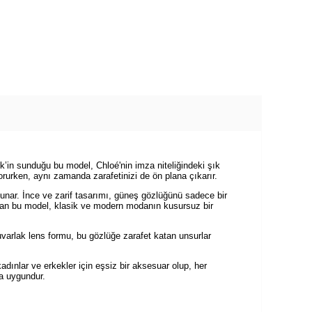
’in sunduğu bu model, Chloé'nin imza niteliğindeki şık
korurken, aynı zamanda zarafetinizi de ön plana çıkarır.
sunar. İnce ve zarif tasarımı, güneş gözlüğünü sadece bir
ıyan bu model, klasik ve modern modanın kusursuz bir
yuvarlak lens formu, bu gözlüğe zarafet katan unsurlar
dınlar ve erkekler için eşsiz bir aksesuar olup, her
ma uygundur.