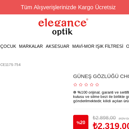
Tüm Alışverişlerinizde Kargo Ücretsiz
ÇOCUK
MARKALAR
AKSESUAR
MAVİ-MOR IŞIK FİLTRESİ
O
CE117S-754
GÜNEŞ GÖZLÜĞÜ CHO
® %100 orijinal, garanti ve sertif
kutusu ve silme bezi ile birlikte 
gönderilmektedir, kilidi açılan ür
₺2.898,00
(KDV Da
20
%
₺2.319,0