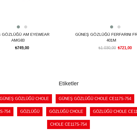
 GÖZLÜĞÜ AM EYEWEAR
GÜNEŞ GÖZLÜĞÜ FERFARINI FR
AMG83
401M
₺749,00
₺1.030,00
₺721,00
SEPETE EKLE
SEPETE EKLE
Etiketler
GÜNEŞ GÖZLÜĞÜ CHOLE
GÜNEŞ GÖZLÜĞÜ CHOLE CE117S-754
S-754
GÖZLÜĞÜ
GÖZLÜĞÜ CHOLE
GÖZLÜĞÜ CHOLE CE11
CHOLE CE117S-754