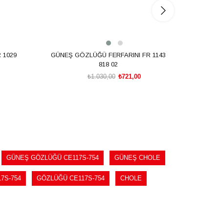
 1029
GÜNEŞ GÖZLÜĞÜ FERFARINI FR 1143
GÜNEŞ
818 02
₺1.030,00
₺721,00
SEPETE EKLE
GÜNEŞ GÖZLÜĞÜ CE117S-754
GÜNEŞ CHOLE
7S-754
GÖZLÜĞÜ CE117S-754
CHOLE