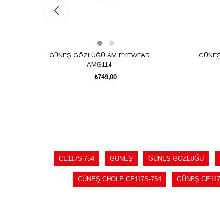
GÜNEŞ GÖZLÜĞÜ AM EYEWEAR
GÜNEŞ
AMG114
₺749,00
SEPETE EKLE
CE117S-754
GÜNEŞ
GÜNEŞ GÖZLÜĞÜ
GÜNEŞ CHOLE CE117S-754
GÜNEŞ CE117