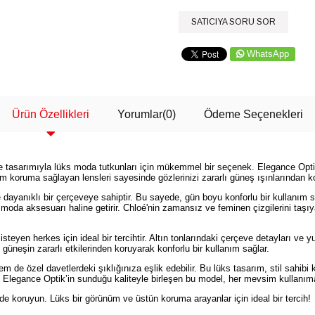
SATICIYA SORU SOR
WhatsApp
Ürün Özellikleri
Yorumlar
(0)
Ödeme Seçenekleri
ke tasarımıyla lüks moda tutkunları için mükemmel bir seçenek. Elegance Optik
 tam koruma sağlayan lensleri sayesinde gözlerinizi zararlı güneş ışınlarından 
 dayanıklı bir çerçeveye sahiptir. Bu sayede, gün boyu konforlu bir kullanım 
moda aksesuarı haline getirir. Chloé'nin zamansız ve feminen çizgilerini taş
teyen herkes için ideal bir tercihtir. Altın tonlarındaki çerçeve detayları ve 
üneşin zararlı etkilerinden koruyarak konforlu bir kullanım sağlar.
 özel davetlerdeki şıklığınıza eşlik edebilir. Bu lüks tasarım, stil sahibi ka
ve Elegance Optik’in sunduğu kaliteyle birleşen bu model, her mevsim kullanı
ilde koruyun. Lüks bir görünüm ve üstün koruma arayanlar için ideal bir tercih!