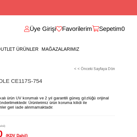
Üye Girişi
Favorilerim
Sepetim
0
UTLET ÜRÜNLER
MAĞAZALARIMIZ
< < Önceki Sayfaya Dön
LE CE117S-754
ikalı ürün UV korumalı ve 2 yıl garantili güneş gözlüğü orijinal
gönderilmektedir. Ürünlerimiz ürün koruma kilidi ile
ünler geri iade alınmamaktadır.
hil)
0
(KDV Dahil)