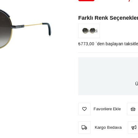
İndirim
Farklı Renk Seçenekler
Tükendi
₺773,00
`den başlayan taksitle
Ü
Favorilere Ekle
Kargo Bedava