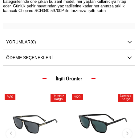
kategorilerinde öne çıkan bu zarif model, her yaştan kullanıcıya hitap
eder. Günlük şehir hayatından yaz tatillerine kadar her anınıza şıklık
katacak Chopard SCH340 59700P ile tarzınıza ışıltı katın.
YORUMLAR
(0)
ÖDEME SEÇENEKLERI
İlgili Ürünler
Ücretsiz
Ücretsiz
%20
%20
Kargo
Kargo
İndirim
İndirim
%20İndirim
%20İndirim