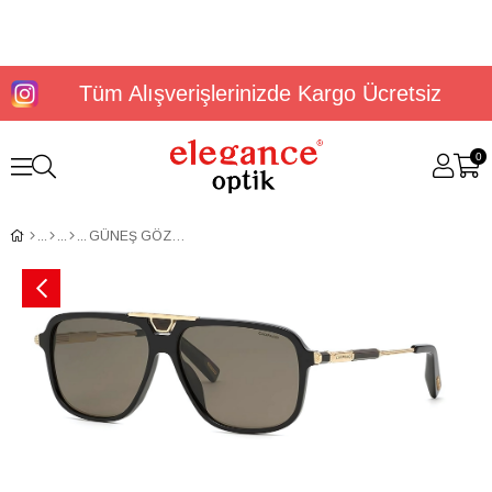
Tüm Alışverişlerinizde Kargo Ücretsiz
0
GÜNEŞ GÖZLÜĞÜ CHOPARD SCH340 59700P