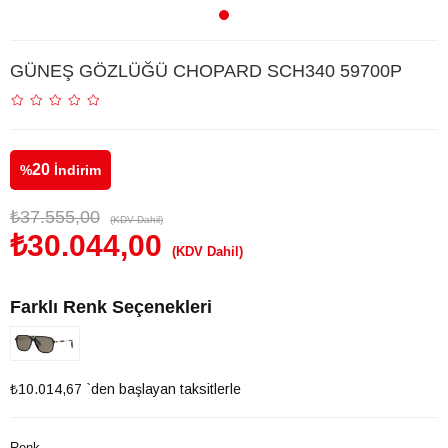
GÜNEŞ GÖZLÜĞÜ CHOPARD SCH340 59700P
20
%
İndirim
₺37.555,00
(KDV Dahil)
₺30.044,00
(KDV Dahil)
Farklı Renk Seçenekleri
₺10.014,67
`den başlayan taksitlerle
Renk