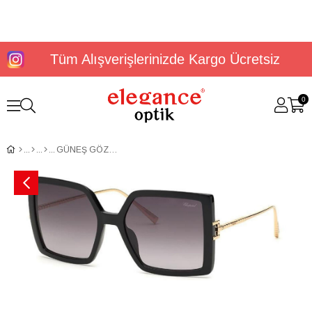
Tüm Alışverişlerinizde Kargo Ücretsiz
0
GÜNEŞ GÖZLÜĞÜ CHOPARD SCH334M560BLK