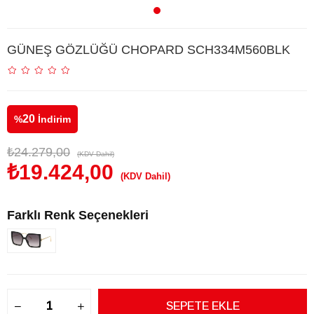
GÜNEŞ GÖZLÜĞÜ CHOPARD SCH334M560BLK
20
%
İndirim
₺24.279,00
(KDV Dahil)
₺19.424,00
(KDV Dahil)
Farklı Renk Seçenekleri