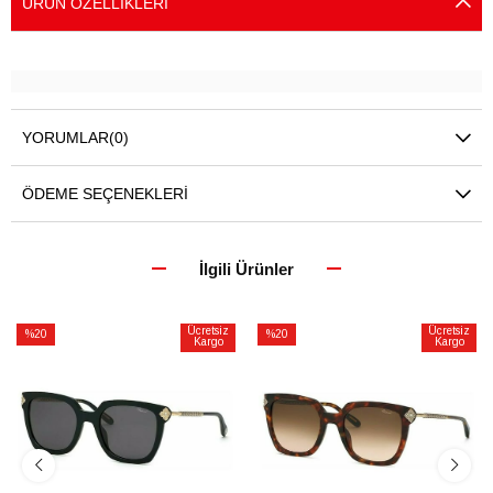
ÜRÜN ÖZELLIKLERI
YORUMLAR
(0)
ÖDEME SEÇENEKLERI
İlgili Ürünler
Ücretsiz
Ücretsiz
%20
%20
Kargo
Kargo
İndirim
İndirim
%20İndirim
%20İndirim