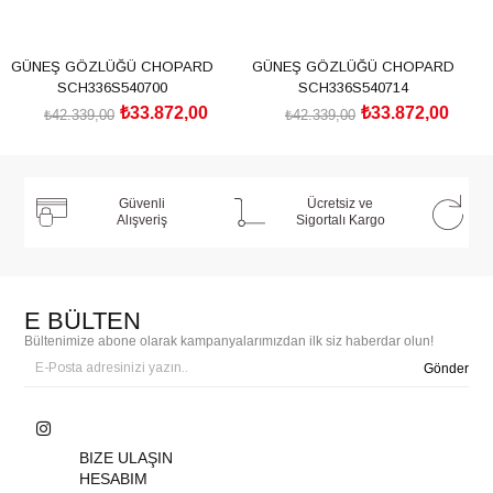
GÜNEŞ GÖZLÜĞÜ CHOPARD
GÜNEŞ GÖZLÜĞÜ CHOPARD
SCH336S540700
SCH336S540714
₺33.872,00
₺33.872,00
₺42.339,00
₺42.339,00
SEPETE EKLE
SEPETE EKLE
Güvenli
Ücretsiz ve
Alışveriş
Sigortalı Kargo
E BÜLTEN
Bültenimize abone olarak kampanyalarımızdan ilk siz haberdar olun!
Gönder
BIZE ULAŞIN
HESABIM