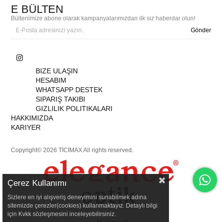
E BÜLTEN
Bültenimize abone olarak kampanyalarımızdan ilk siz haberdar olun!
Gönder
BIZE ULAŞIN
HESABIM
WHATSAPP DESTEK
SIPARIŞ TAKIBI
GIZLILIK POLITIKALARI
HAKKIMIZDA
KARIYER
Copyright© 2026 TİCİMAX All rights reserved.
Çerez Kullanımı
Sizlere en iyi alışveriş deneyimini sunabilmek adına
sitemizde çerezler(cookies) kullanmaktayız. Detaylı bilgi
için Kvkk sözleşmesini inceleyebilirsiniz.