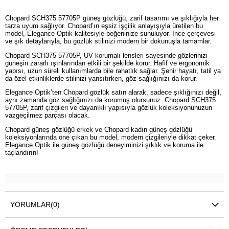
Chopard SCH375 57705P güneş gözlüğü, zarif tasarımı ve şıklığıyla her
tarza uyum sağlıyor. Chopard’ın eşsiz işçilik anlayışıyla üretilen bu
model, Elegance Optik kalitesiyle beğeninize sunuluyor. İnce çerçevesi
ve şık detaylarıyla, bu gözlük stilinizi modern bir dokunuşla tamamlar.
Chopard SCH375 57705P, UV korumalı lensleri sayesinde gözlerinizi
güneşin zararlı ışınlarından etkili bir şekilde korur. Hafif ve ergonomik
yapısı, uzun süreli kullanımlarda bile rahatlık sağlar. Şehir hayatı, tatil ya
da özel etkinliklerde stilinizi yansıtırken, göz sağlığınızı da korur.
Elegance Optik’ten Chopard gözlük satın alarak, sadece şıklığınızı değil,
aynı zamanda göz sağlığınızı da korumuş olursunuz. Chopard SCH375
57705P, zarif çizgileri ve dayanıklı yapısıyla gözlük koleksiyonunuzun
vazgeçilmez parçası olacak.
Chopard güneş gözlüğü erkek ve Chopard kadın güneş gözlüğü
koleksiyonlarında öne çıkan bu model, modern çizgileriyle dikkat çeker.
Elegance Optik ile güneş gözlüğü deneyiminizi şıklık ve koruma ile
taçlandırın!
YORUMLAR
(0)