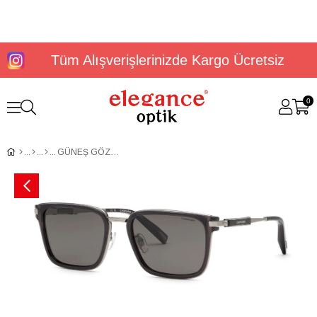
Tüm Alışverişlerinizde Kargo Ücretsiz
0
GÜNEŞ GÖZLÜĞÜ CHOPARD SCH375 57705P