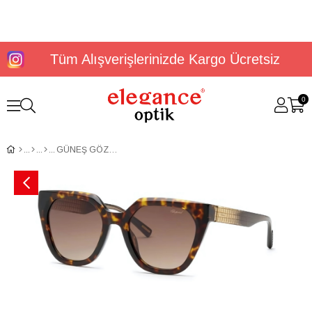
Tüm Alışverişlerinizde Kargo Ücretsiz
0
GÜNEŞ GÖZLÜĞÜ CHOPARD SCH377M540722