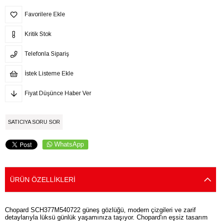
Favorilere Ekle
Kritik Stok
Telefonla Sipariş
İstek Listeme Ekle
Fiyat Düşünce Haber Ver
SATICIYA SORU SOR
WhatsApp
ÜRÜN ÖZELLIKLERI
Chopard SCH377M540722 güneş gözlüğü, modern çizgileri ve zarif
detaylarıyla lüksü günlük yaşamınıza taşıyor. Chopard'ın eşsiz tasarım