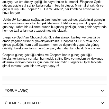
anlayışı ve üst düzey işçiliği ile hayat bulan bu model, Elegance Optik
güvencesiyle stil sahibi kullanıcıların tercihi oluyor. Minimalist şıklığı ve
güçlü duruşu ile Chopard SCH377M540722, her kombine sofistike bir
hava katıyor.
Üstün UV koruması sağlayan özel lensleri sayesinde, gözlerinizi güneşin
zararlı ışınlarından etkili bir şekilde korur. Hafif ve ergonomik yapısıyla
gün boyu rahat bir kullanım sunan bu güneş gözlüğü, hem şehir hayatında
hem de tatil anlarında vazgeçilmeziniz olacak.
Elegance Optik'ten Chopard gözlük satın alarak, kaliteyi ve prestiji bir
arada yaşama fırsatını yakalayabilirsiniz. Chopard SCH377M540722
güneş gözlüğü, hem zarif tasarımı hem de dayanıklı yapısıyla güneş
gözlüğü koleksiyonlarının en özel parçalarından biri olarak öne çıkıyor.
Chopard güneş gözlüğü erkek ve Chopard kadın güneş gözlüğü
koleksiyonlarında yer alan bu model, stiline lüks ve modern bir dokunuş
eklemek isteyen herkes için ideal bir seçimdir. Elegance Optik farkıyla
şimdi tarzınızı yeni bir seviyeye taşıyın!
YORUMLAR
(0)
ÖDEME SEÇENEKLERI