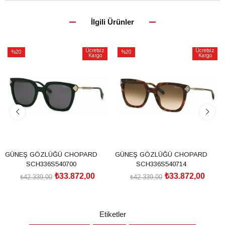
İlgili Ürünler
Ücretsiz
Ücretsiz
%20
%20
Kargo
Kargo
İndirim
İndirim
%20İndirim
%20İndirim
GÜNEŞ GÖZLÜĞÜ CHOPARD
GÜNEŞ GÖZLÜĞÜ CHOPARD
SCH336S540700
SCH336S540714
₺33.872,00
₺33.872,00
₺42.339,00
₺42.339,00
SEPETE EKLE
SEPETE EKLE
Etiketler