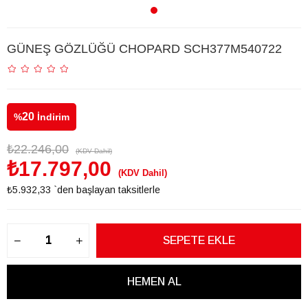
GÜNEŞ GÖZLÜĞÜ CHOPARD SCH377M540722
20
%
İndirim
₺22.246,00
(KDV Dahil)
₺17.797,00
(KDV Dahil)
₺5.932,33
`den başlayan taksitlerle