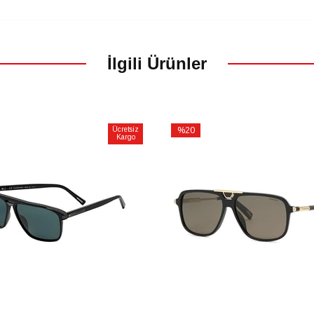
İlgili Ürünler
Ücretsiz
%20
Kargo
İndirim
m
%20İndirim