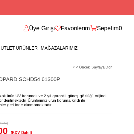
Üye Girişi
Favorilerim
Sepetim
0
UTLET ÜRÜNLER
MAĞAZALARIMIZ
< < Önceki Sayfaya Dön
PARD SCHD54 61300P
ikalı ürün UV korumalı ve 2 yıl garantili güneş gözlüğü orijinal
gönderilmektedir. Ürünlerimiz ürün koruma kilidi ile
ünler geri iade alınmamaktadır.
Dahil)
00
(KDV Dahil)