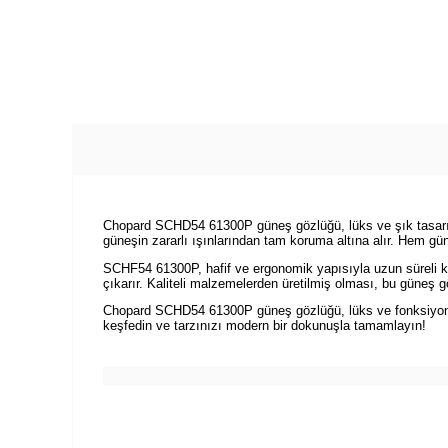
Chopard SCHD54 61300P güneş gözlüğü, lüks ve şık tasarımıyl
güneşin zararlı ışınlarından tam koruma altına alır. Hem gün
SCHF54 61300P, hafif ve ergonomik yapısıyla uzun süreli ku
çıkarır. Kaliteli malzemelerden üretilmiş olması, bu güneş g
Chopard SCHD54 61300P güneş gözlüğü, lüks ve fonksiyonell
keşfedin ve tarzınızı modern bir dokunuşla tamamlayın!