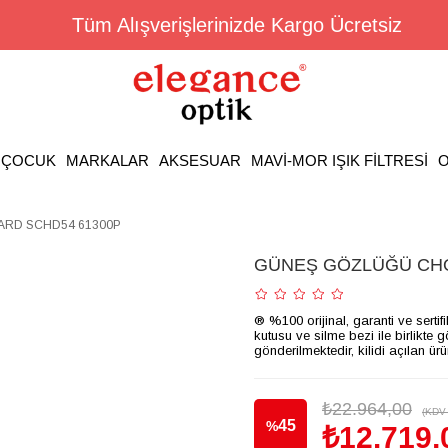
Tüm Alışverişlerinizde Kargo Ücretsiz
ÇOCUK
MARKALAR
AKSESUAR
MAVİ-MOR IŞIK FİLTRESİ
O
RD SCHD54 61300P
GÜNEŞ GÖZLÜĞÜ CHO
® %100 orijinal, garanti ve sertif
kutusu ve silme bezi ile birlikte 
gönderilmektedir, kilidi açılan ür
₺22.964,00
(KDV 
45
%
₺12.719,