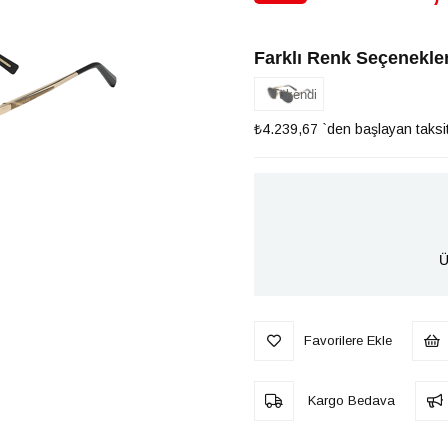
İndirim
Farklı Renk Seçenekler
Tükendi
₺4.239,67
`den başlayan taksit
Ü
Favorilere Ekle
Kargo Bedava