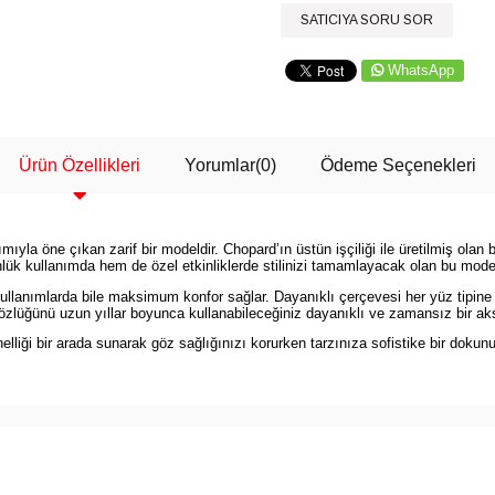
SATICIYA SORU SOR
WhatsApp
Ürün Özellikleri
Yorumlar
(0)
Ödeme Seçenekleri
a öne çıkan zarif bir modeldir. Chopard’ın üstün işçiliği ile üretilmiş olan b
lük kullanımda hem de özel etkinliklerde stilinizi tamamlayacak olan bu model,
llanımlarda bile maksimum konfor sağlar. Dayanıklı çerçevesi her yüz tipine 
özlüğünü uzun yıllar boyunca kullanabileceğiniz dayanıklı ve zamansız bir akse
iği bir arada sunarak göz sağlığınızı korurken tarzınıza sofistike bir dokun