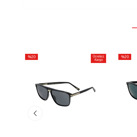
%20
Ücretsiz
%20
Kargo
İndirim
İndirim
%20İndirim
%20İndiri