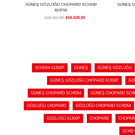
GÜNEŞ GÖZLÜĞÜ CHOPARD SCH293
GÜNEŞ G
610700
₺23.322,00
₺18.658,00
SEPETE EKLE
SCHD54 61300P
GÜNEŞ
GÜNEŞ GÖZLÜĞÜ
GÜNEŞ GÖZLÜĞÜ CHOPARD 61300P
GÜ
GÜNEŞ CHOPARD SCHD54
GÜNEŞ CHOPARD SCHD
GÖZLÜĞÜ CHOPARD
GÖZLÜĞÜ CHOPARD SCHD54
GÖZLÜĞÜ 61300P
CHOPARD
CHOPAR
SCHD 