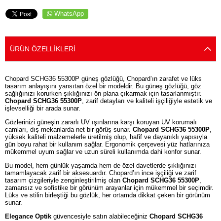
WhatsApp
ÜRÜN ÖZELLIKLERI
Chopard SCHG36 55300P güneş gözlüğü, Chopard’ın zarafet ve lüks
tasarım anlayışını yansıtan özel bir modeldir. Bu güneş gözlüğü, göz
sağlığınızı korurken şıklığınızı ön plana çıkarmak için tasarlanmıştır.
Chopard SCHG36 55300P
, zarif detayları ve kaliteli işçiliğiyle estetik ve
işlevselliği bir arada sunar.
Gözlerinizi güneşin zararlı UV ışınlarına karşı koruyan UV korumalı
camları, dış mekanlarda net bir görüş sunar.
Chopard SCHG36 55300P
,
yüksek kaliteli malzemelerle üretilmiş olup, hafif ve dayanıklı yapısıyla
gün boyu rahat bir kullanım sağlar. Ergonomik çerçevesi yüz hatlarınıza
mükemmel uyum sağlar ve uzun süreli kullanımda dahi konfor sunar.
Bu model, hem günlük yaşamda hem de özel davetlerde şıklığınızı
tamamlayacak zarif bir aksesuardır. Chopard’ın ince işçiliği ve zarif
tasarım çizgileriyle zenginleştirilmiş olan
Chopard SCHG36 55300P
,
zamansız ve sofistike bir görünüm arayanlar için mükemmel bir seçimdir.
Lüks ve stilin birleştiği bu gözlük, her ortamda dikkat çeken bir görünüm
sunar.
Elegance Optik
güvencesiyle satın alabileceğiniz
Chopard SCHG36