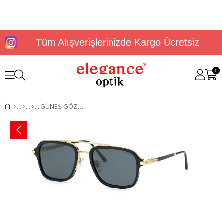
Tüm Alışverişlerinizde Kargo Ücretsiz
0
GÜNEŞ GÖZLÜĞÜ CHOPARD SCHG36 55300P