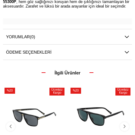
55300P
, hem göz sağlığınızı koruyan hem de şıklığınızı tamamlayan bir
aksesuardır. Zarafet ve lüksü bir arada arayanlar için ideal bir seçimdir.
YORUMLAR
(0)
ÖDEME SEÇENEKLERI
İlgili Ürünler
Ücretsiz
Ücretsiz
%20
%20
Kargo
Kargo
İndirim
İndirim
%20İndirim
%20İndirim