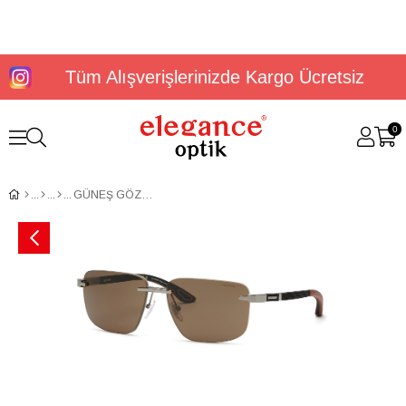
Tüm Alışverişlerinizde Kargo Ücretsiz
0
GÜNEŞ GÖZLÜĞÜ CHOPARD SCHL22V610509