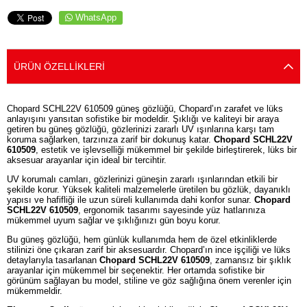
WhatsApp
ÜRÜN ÖZELLIKLERI
Chopard SCHL22V 610509 güneş gözlüğü, Chopard’ın zarafet ve lüks
anlayışını yansıtan sofistike bir modeldir. Şıklığı ve kaliteyi bir araya
getiren bu güneş gözlüğü, gözlerinizi zararlı UV ışınlarına karşı tam
koruma sağlarken, tarzınıza zarif bir dokunuş katar.
Chopard SCHL22V
610509
, estetik ve işlevselliği mükemmel bir şekilde birleştirerek, lüks bir
aksesuar arayanlar için ideal bir tercihtir.
UV korumalı camları, gözlerinizi güneşin zararlı ışınlarından etkili bir
şekilde korur. Yüksek kaliteli malzemelerle üretilen bu gözlük, dayanıklı
yapısı ve hafifliği ile uzun süreli kullanımda dahi konfor sunar.
Chopard
SCHL22V 610509
, ergonomik tasarımı sayesinde yüz hatlarınıza
mükemmel uyum sağlar ve şıklığınızı gün boyu korur.
Bu güneş gözlüğü, hem günlük kullanımda hem de özel etkinliklerde
stilinizi öne çıkaran zarif bir aksesuardır. Chopard’ın ince işçiliği ve lüks
detaylarıyla tasarlanan
Chopard SCHL22V 610509
, zamansız bir şıklık
arayanlar için mükemmel bir seçenektir. Her ortamda sofistike bir
görünüm sağlayan bu model, stiline ve göz sağlığına önem verenler için
mükemmeldir.