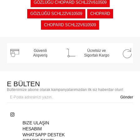
GÖZLÜĞÜ CHOPARD SCHL22V610509
GÖZLÜĞÜ SCHL22V610509
CHOPARD
CHOPARD SCHL22V610509
Güvenli
Ücretsiz ve
Alışveriş
Sigortalı Kargo
E BÜLTEN
Bültenimize abone olarak kampanyalarımızdan ilk siz haberdar olun!
Gönder
BIZE ULAŞIN
HESABIM
WHATSAPP DESTEK