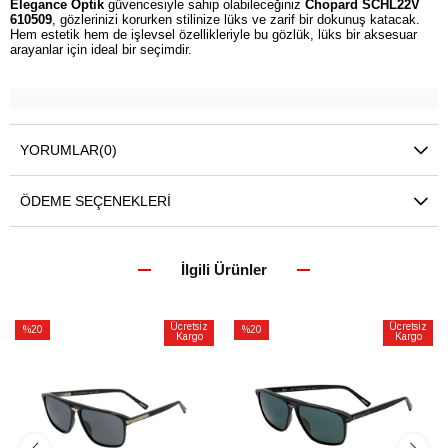
Elegance Optik
güvencesiyle sahip olabileceğiniz
Chopard SCHL22V
610509
, gözlerinizi korurken stilinize lüks ve zarif bir dokunuş katacak.
Hem estetik hem de işlevsel özellikleriyle bu gözlük, lüks bir aksesuar
arayanlar için ideal bir seçimdir.
YORUMLAR
(0)
ÖDEME SEÇENEKLERI
İlgili Ürünler
Ücretsiz
Ücretsiz
%20
%20
Kargo
Kargo
İndirim
İndirim
%20İndirim
%20İndirim