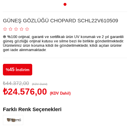
GÜNEŞ GÖZLÜĞÜ CHOPARD SCHL22V610509
® %100 orijinal, garanti ve sertifikalı ürün UV korumalı ve 2 yıl garantili
güneş gözlüğü orijinal kutusu ve silme bezi ile birlikte gönderilmektedir.
Ürünlerimiz ürün koruma kilidi ile gönderilmektedir, kilidi açılan ürünler
geri iade alınmamaktadır.
45
%
İndirim
₺44.372,00
(KDV Dahil)
₺24.576,00
(KDV Dahil)
Farklı Renk Seçenekleri
Tükendi