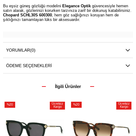
Bu eşsiz güneş gözlüğü modelini
Elegance Optik
güvencesiyle hemen
satın alarak, gözlerinizi korurken tarzınıza zarif bir dokunuş katabilirsiniz.
Chopard SCHL30S 600300
, hem göz sağlığınızı koruyan hem de
şıklığınızı tamamlayan lüks bir aksesuardır.
YORUMLAR
(0)
ÖDEME SEÇENEKLERI
İlgili Ürünler
Ücretsiz
Ücretsiz
%20
%20
Kargo
Kargo
İndirim
İndirim
%20İndirim
%20İndirim