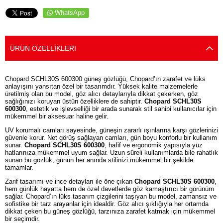
WhatsApp
ÜRÜN ÖZELLIKLERI
Chopard SCHL30S 600300 güneş gözlüğü, Chopard’ın zarafet ve lüks
anlayışını yansıtan özel bir tasarımdır. Yüksek kalite malzemelerle
üretilmiş olan bu model, göz alıcı detaylarıyla dikkat çekerken, göz
sağlığınızı koruyan üstün özelliklere de sahiptir.
Chopard SCHL30S
600300
, estetik ve işlevselliği bir arada sunarak stil sahibi kullanıcılar için
mükemmel bir aksesuar haline gelir.
UV korumalı camları sayesinde, güneşin zararlı ışınlarına karşı gözlerinizi
güvenle korur. Net görüş sağlayan camları, gün boyu konforlu bir kullanım
sunar.
Chopard SCHL30S 600300
, hafif ve ergonomik yapısıyla yüz
hatlarınıza mükemmel uyum sağlar. Uzun süreli kullanımlarda bile rahatlık
sunan bu gözlük, günün her anında stilinizi mükemmel bir şekilde
tamamlar.
Zarif tasarımı ve ince detayları ile öne çıkan
Chopard SCHL30S 600300
,
hem günlük hayatta hem de özel davetlerde göz kamaştırıcı bir görünüm
sağlar. Chopard’ın lüks tasarım çizgilerini taşıyan bu model, zamansız ve
sofistike bir tarz arayanlar için idealdir. Göz alıcı şıklığıyla her ortamda
dikkat çeken bu güneş gözlüğü, tarzınıza zarafet katmak için mükemmel
bir seçimdir.