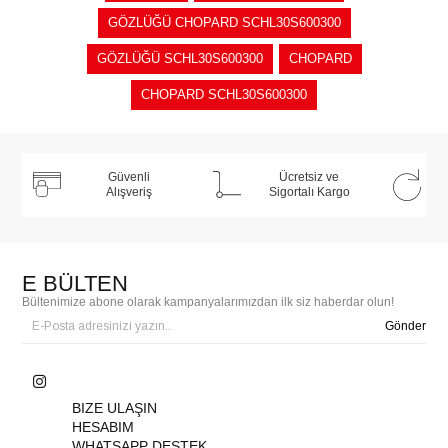
GÖZLÜĞÜ CHOPARD SCHL30S600300
GÖZLÜĞÜ SCHL30S600300
CHOPARD
CHOPARD SCHL30S600300
Güvenli
Ücretsiz ve
Alışveriş
Sigortalı Kargo
E BÜLTEN
Bültenimize abone olarak kampanyalarımızdan ilk siz haberdar olun!
Gönder
BIZE ULAŞIN
HESABIM
WHATSAPP DESTEK