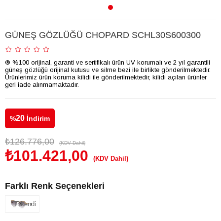
GÜNEŞ GÖZLÜĞÜ CHOPARD SCHL30S600300
® %100 orijinal, garanti ve sertifikalı ürün UV korumalı ve 2 yıl garantili
güneş gözlüğü orijinal kutusu ve silme bezi ile birlikte gönderilmektedir.
Ürünlerimiz ürün koruma kilidi ile gönderilmektedir, kilidi açılan ürünler
geri iade alınmamaktadır.
20
%
İndirim
₺126.776,00
(KDV Dahil)
₺101.421,00
(KDV Dahil)
Farklı Renk Seçenekleri
Tükendi