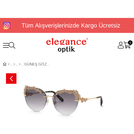
Tüm Alışverişlerinizde Kargo Ücretsiz
0
GÜNEŞ GÖZLÜĞÜ CHOPARD SCHL30S600300