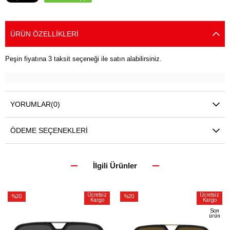
ÜRÜN ÖZELLIKLERI
Peşin fiyatına 3 taksit seçeneği ile satın alabilirsiniz.
YORUMLAR
(0)
ÖDEME SEÇENEKLERI
İlgili Ürünler
Ücretsiz
Ücretsiz
%20
%20
Kargo
Kargo
İndirim
İndirim
Son
ürün
%20İndirim
%20İndirim