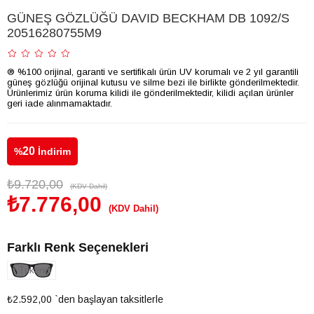
GÜNEŞ GÖZLÜĞÜ DAVID BECKHAM DB 1092/S
20516280755M9
® %100 orijinal, garanti ve sertifikalı ürün UV korumalı ve 2 yıl garantili
güneş gözlüğü orijinal kutusu ve silme bezi ile birlikte gönderilmektedir.
Ürünlerimiz ürün koruma kilidi ile gönderilmektedir, kilidi açılan ürünler
geri iade alınmamaktadır.
20
%
İndirim
₺9.720,00
(KDV Dahil)
₺7.776,00
(KDV Dahil)
Farklı Renk Seçenekleri
Tükendi
₺2.592,00
`den başlayan taksitlerle