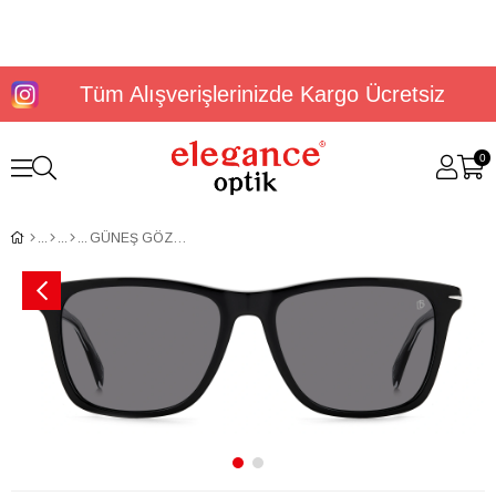
Tüm Alışverişlerinizde Kargo Ücretsiz
0
GÜNEŞ GÖZLÜĞÜ DAVID BECKHAM DB 1092/S 20516280755M9