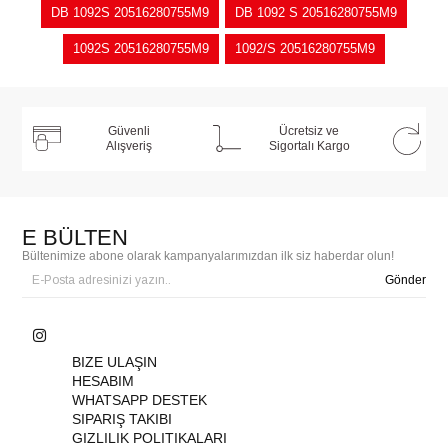
DB 1092S 20516280755M9
DB 1092 S 20516280755M9
1092S 20516280755M9
1092/S 20516280755M9
Güvenli
Ücretsiz ve
Alışveriş
Sigortalı Kargo
E BÜLTEN
Bültenimize abone olarak kampanyalarımızdan ilk siz haberdar olun!
Gönder
BIZE ULAŞIN
HESABIM
WHATSAPP DESTEK
SIPARIŞ TAKIBI
GIZLILIK POLITIKALARI