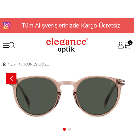
Tüm Alışverişlerinizde Kargo Ücretsiz
0
GÜNEŞ GÖZLÜĞÜ DAVID BECKHAM DB 1139/S 2066068XO51QT