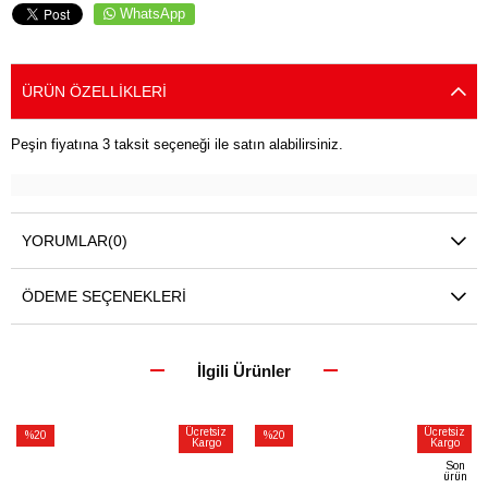
WhatsApp
ÜRÜN ÖZELLIKLERI
Peşin fiyatına 3 taksit seçeneği ile satın alabilirsiniz.
YORUMLAR
(0)
ÖDEME SEÇENEKLERI
İlgili Ürünler
Ücretsiz
Ücretsiz
%20
%20
Kargo
Kargo
İndirim
İndirim
Son
ürün
%20İndirim
%20İndirim