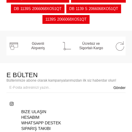
DB 1139S 2066068XO51QT
DB 1139 S 2066068XO51QT
1139S 2066068XO51QT
Güvenli
Ücretsiz ve
Alışveriş
Sigortalı Kargo
E BÜLTEN
Bültenimize abone olarak kampanyalarımızdan ilk siz haberdar olun!
Gönder
BIZE ULAŞIN
HESABIM
WHATSAPP DESTEK
SIPARIŞ TAKIBI