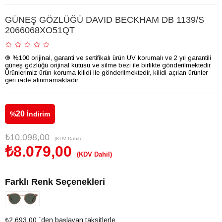
GÜNEŞ GÖZLÜĞÜ DAVID BECKHAM DB 1139/S
2066068XO51QT
® %100 orijinal, garanti ve sertifikalı ürün UV korumalı ve 2 yıl garantili
güneş gözlüğü orijinal kutusu ve silme bezi ile birlikte gönderilmektedir.
Ürünlerimiz ürün koruma kilidi ile gönderilmektedir, kilidi açılan ürünler
geri iade alınmamaktadır.
20
%
İndirim
₺10.098,00
(KDV Dahil)
₺8.079,00
(KDV Dahil)
Farklı Renk Seçenekleri
₺2.693,00
`den başlayan taksitlerle