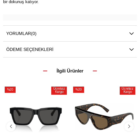
bir dokunuş katıyor.
YORUMLAR
(0)
ÖDEME SEÇENEKLERI
İlgili Ürünler
Ücretsiz
Ücretsiz
%20
%20
Kargo
Kargo
İndirim
İndirim
%20İndirim
%20İndirim