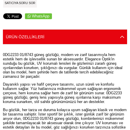
SATICIYA SORU SOR
WhatsApp
ÜRÜN ÖZELLIKLERI
0DG2233 01/8743 güneş gözlüğü, modern ve zarif tasarımıyla hem
estetik hem de işlevsellik sunan bir aksesuardır. Elegance Optik'in
sunduğu bu gözlük, UV korumalı lensleri ile gözlerinizi zararlı güneş
ışınlarından korurken, şıklığınızı da vurgular. Günlük kullanım için ideal
olan bu model, hem şehirde hem de tatillerde tercih edebileceğiniz
zamansız bir parçadır.
Dayanıklı yapısı ve hafif çerçeve tasarımı, uzun süreli ve konforlu
kullanım sağlar. Yüz hatlarınıza mükemmel uyum sağlayan ergonomik
çerçeve, hem koruma sağlar hem de zarif bir görünüm sunar. 0DG2233
güneş gözlüğü, geniş lens yapısıyla güneş ışınlarına karşı maksimum
koruma sunarken, stil sahibi görünümünüzü her an destekler.
Bu gözlük, her tarza ve duruma kolayca uyum sağlayan klasik ve modern
bir tasarıma sahiptir. İster sportif bir şıklık, ister günlük zarif bir görünüm
arıyor olun, 0DG2233 01/8743 güneş gözlüğü, kombinlerinizi mükemmel
şekilde tamamlayacak bir aksesuar olarak öne çıkıyor. UV koruması ve
estetik detayları ile bu model, göz sağlığınızı korurken tarzınıza sofistike