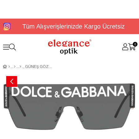
Tüm Alışverişlerinizde Kargo Ücretsiz
0
GÜNEŞ GÖZLÜĞÜ DOLCE&GABBANA DG2233 01/8743