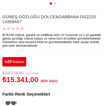
GÜNEŞ GÖZLÜĞÜ DOLCE&GABBANA DG2220
13359A57
® %100 orijinal, garanti ve sertifikalı ürün UV korumalı ve 2 yıl garantili
güneş gözlüğü orijinal kutusu ve silme bezi ile birlikte gönderilmektedir.
Ürünlerimiz ürün koruma kilidi ile gönderilmektedir, kilidi açılan ürünler
geri iade alınmamaktadır.
20
%
İndirim
₺19.176,00
(KDV Dahil)
₺15.341,00
(KDV Dahil)
Farklı Renk Seçenekleri
Tükendi