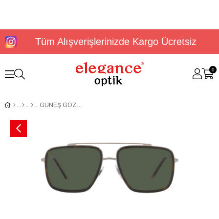
Tüm Alışverişlerinizde Kargo Ücretsiz
0
GÜNEŞ GÖZLÜĞÜ DOLCE&GABBANA DG2220 13359A57