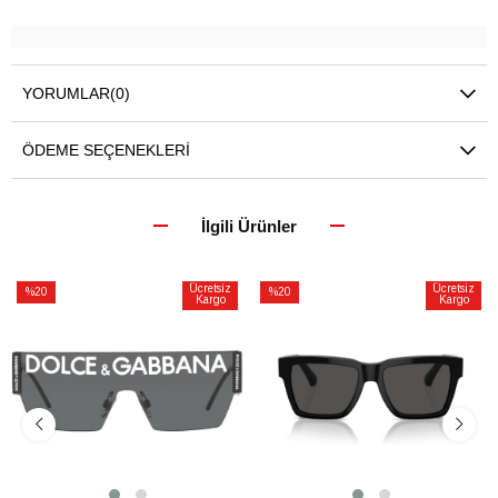
YORUMLAR
(0)
ÖDEME SEÇENEKLERI
İlgili Ürünler
Ücretsiz
Ücretsiz
%20
%20
Kargo
Kargo
İndirim
İndirim
%20İndirim
%20İndirim