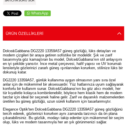
SATICIYA SORU SOR
WhatsApp
ÜRÜN ÖZELLIKLERI
Dolce&Gabbana DG2220 13359A57 güneş gözlüğü, lüks detayları ve
modern çizgileri bir araya getiren sofistike bir modeldir. Şık ve zarif
tasarımıyla göz kamaştıran bu model, Dolce&Gabbana’nın stil anlayışını
en iyi şekilde yansıtır. İnce metal çerçevesi, hafif yapısı ve UV korumalı
lensleriyle gözlerinizi zararlı güneş ışınlarından korurken, stilinize lüks bir
dokunuş katar.
DG2220 13359A57, günlük kullanıma uygun olmasının yanı sıra özel
anlar için de mükemmel bir aksesuardır. Yüz hatlarınıza uyum sağlayarak
konforlu bir kullanım sunar. Dolce&Gabbana’nın bu göz alıcı modeli, her
tür kıyafetle kolayca kombinlenebilir, böylece hem klasik hem de modern
tarzlar için ideal bir seçenek haline gelir. Zarif ve dayanıklı malzemelerden
üretilen bu güneş gözlüğü, uzun süreli kullanım için tasarlanmıştır.
Elegance Optik'ten Dolce&Gabbana DG2220 13359A57 güneş gözlüğünü
tercih ederek, gözlerinizi korurken aynı zamanda tarzınızı da ön plana
çıkarabilirsiniz. Bu gözlük, modayı takip edenler için mükemmel bir seçim
olup, lüks ve modern tasarımıyla her an şık görünmenizi sağlar.