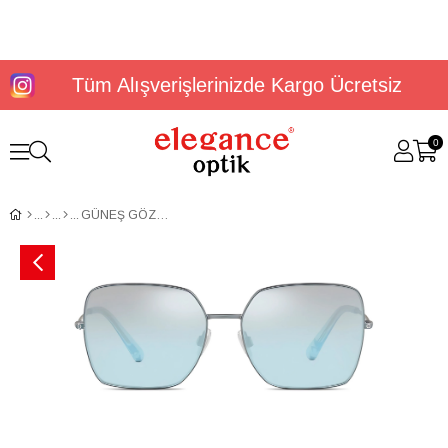
Tüm Alışverişlerinizde Kargo Ücretsiz
0
GÜNEŞ GÖZLÜĞÜ DOLCE&GABBANA DG22425713577C