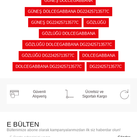
GÜNEŞ DOLCEGABBANA
GÜNEŞ DOLCEGABBANA DG22425713577C
GÜNEŞ DG22425713577C
GÖZLÜĞÜ
GÖZLÜĞÜ DOLCEGABBANA
GÖZLÜĞÜ DOLCEGABBANA DG22425713577C
GÖZLÜĞÜ DG22425713577C
DOLCEGABBANA
DOLCEGABBANA DG22425713577C
DG22425713577C
Güvenli
Ücretsiz ve
Alışveriş
Sigortalı Kargo
E BÜLTEN
Bültenimize abone olarak kampanyalarımızdan ilk siz haberdar olun!