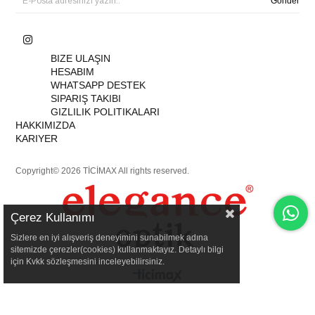
Gönder
BIZE ULAŞIN
HESABIM
WHATSAPP DESTEK
SIPARIŞ TAKIBI
GIZLILIK POLITIKALARI
HAKKIMIZDA
KARIYER
Copyright© 2026 TİCİMAX All rights reserved.
Çerez Kullanımı
Sizlere en iyi alışveriş deneyimini sunabilmek adına
sitemizde çerezler(cookies) kullanmaktayız. Detaylı bilgi
için Kvkk sözleşmesini inceleyebilirsiniz.