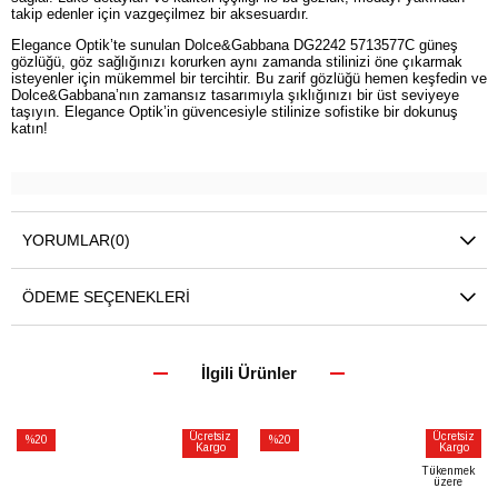
takip edenler için vazgeçilmez bir aksesuardır.
Elegance Optik’te sunulan Dolce&Gabbana DG2242 5713577C güneş
gözlüğü, göz sağlığınızı korurken aynı zamanda stilinizi öne çıkarmak
isteyenler için mükemmel bir tercihtir. Bu zarif gözlüğü hemen keşfedin ve
Dolce&Gabbana’nın zamansız tasarımıyla şıklığınızı bir üst seviyeye
taşıyın. Elegance Optik’in güvencesiyle stilinize sofistike bir dokunuş
katın!
YORUMLAR
(0)
ÖDEME SEÇENEKLERI
İlgili Ürünler
Ücretsiz
Ücretsiz
%20
%20
Kargo
Kargo
İndirim
İndirim
Tükenmek
üzere
%20İndirim
%20İndirim