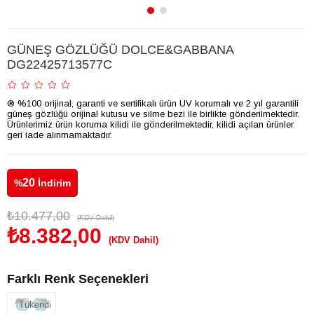
GÜNEŞ GÖZLÜĞÜ DOLCE&GABBANA
DG22425713577C
® %100 orijinal, garanti ve sertifikalı ürün UV korumalı ve 2 yıl garantili
güneş gözlüğü orijinal kutusu ve silme bezi ile birlikte gönderilmektedir.
Ürünlerimiz ürün koruma kilidi ile gönderilmektedir, kilidi açılan ürünler
geri iade alınmamaktadır.
20
%
İndirim
₺10.477,00
(KDV Dahil)
₺8.382,00
(KDV Dahil)
Farklı Renk Seçenekleri
Tükendi