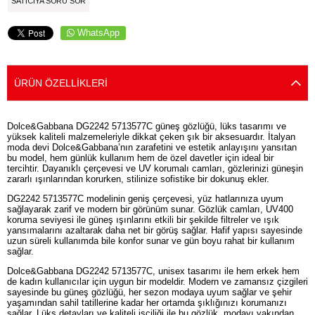
SATICIYA SORU SOR
WhatsApp
ÜRÜN ÖZELLIKLERI
Dolce&Gabbana DG2242 5713577C güneş gözlüğü, lüks tasarımı ve
yüksek kaliteli malzemeleriyle dikkat çeken şık bir aksesuardır. İtalyan
moda devi Dolce&Gabbana’nın zarafetini ve estetik anlayışını yansıtan
bu model, hem günlük kullanım hem de özel davetler için ideal bir
tercihtir. Dayanıklı çerçevesi ve UV korumalı camları, gözlerinizi güneşin
zararlı ışınlarından korurken, stilinize sofistike bir dokunuş ekler.
DG2242 5713577C modelinin geniş çerçevesi, yüz hatlarınıza uyum
sağlayarak zarif ve modern bir görünüm sunar. Gözlük camları, UV400
koruma seviyesi ile güneş ışınlarını etkili bir şekilde filtreler ve ışık
yansımalarını azaltarak daha net bir görüş sağlar. Hafif yapısı sayesinde
uzun süreli kullanımda bile konfor sunar ve gün boyu rahat bir kullanım
sağlar.
Dolce&Gabbana DG2242 5713577C, unisex tasarımı ile hem erkek hem
de kadın kullanıcılar için uygun bir modeldir. Modern ve zamansız çizgileri
sayesinde bu güneş gözlüğü, her sezon modaya uyum sağlar ve şehir
yaşamından sahil tatillerine kadar her ortamda şıklığınızı korumanızı
sağlar. Lüks detayları ve kaliteli işçiliği ile bu gözlük, modayı yakından