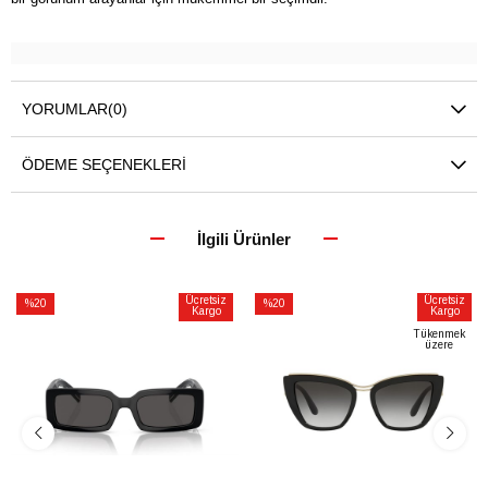
YORUMLAR
(0)
ÖDEME SEÇENEKLERI
İlgili Ürünler
Ücretsiz
Ücretsiz
%20
%20
Kargo
Kargo
İndirim
İndirim
Tükenmek
üzere
%20İndirim
%20İndirim