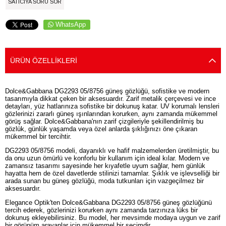
SATICIYA SORU SOR
WhatsApp
ÜRÜN ÖZELLIKLERI
Dolce&Gabbana DG2293 05/8756 güneş gözlüğü, sofistike ve modern
tasarımıyla dikkat çeken bir aksesuardır. Zarif metalik çerçevesi ve ince
detayları, yüz hatlarınıza sofistike bir dokunuş katar. UV korumalı lensleri
gözlerinizi zararlı güneş ışınlarından korurken, aynı zamanda mükemmel
görüş sağlar. Dolce&Gabbana'nın zarif çizgileriyle şekillendirilmiş bu
gözlük, günlük yaşamda veya özel anlarda şıklığınızı öne çıkaran
mükemmel bir tercihtir.
DG2293 05/8756 modeli, dayanıklı ve hafif malzemelerden üretilmiştir, bu
da onu uzun ömürlü ve konforlu bir kullanım için ideal kılar. Modern ve
zamansız tasarımı sayesinde her kıyafetle uyum sağlar, hem günlük
hayatta hem de özel davetlerde stilinizi tamamlar. Şıklık ve işlevselliği bir
arada sunan bu güneş gözlüğü, moda tutkunları için vazgeçilmez bir
aksesuardır.
Elegance Optik'ten Dolce&Gabbana DG2293 05/8756 güneş gözlüğünü
tercih ederek, gözlerinizi korurken aynı zamanda tarzınıza lüks bir
dokunuş ekleyebilirsiniz. Bu model, her mevsimde modaya uygun ve zarif
bir görünüm arayanlar için mükemmel bir seçimdir.