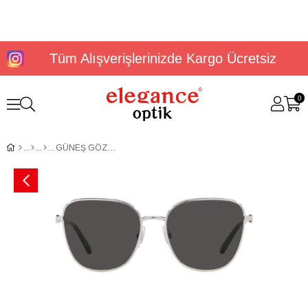
Tüm Alışverişlerinizde Kargo Ücretsiz
0
GÜNEŞ GÖZLÜĞÜ DOLCE&GABBANA DG2293 05/8756