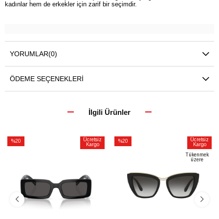
kadınlar hem de erkekler için zarif bir seçimdir.
YORUMLAR
(0)
ÖDEME SEÇENEKLERI
İlgili Ürünler
Ücretsiz
Ücretsiz
%20
%20
Kargo
Kargo
İndirim
İndirim
Tükenmek
üzere
%20İndirim
%20İndirim