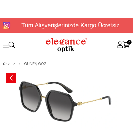
Tüm Alışverişlerinizde Kargo Ücretsiz
0
GÜNEŞ GÖZLÜĞÜ DOLCE&GABBANA DG4422 56 501/8G