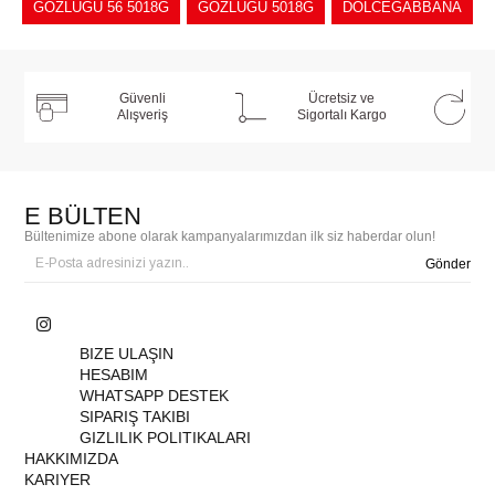
GÖZLÜĞÜ 56 5018G
GÖZLÜĞÜ 5018G
DOLCEGABBANA
Güvenli
Ücretsiz ve
Alışveriş
Sigortalı Kargo
E BÜLTEN
Bültenimize abone olarak kampanyalarımızdan ilk siz haberdar olun!
Gönder
BIZE ULAŞIN
HESABIM
WHATSAPP DESTEK
SIPARIŞ TAKIBI
GIZLILIK POLITIKALARI
HAKKIMIZDA
KARIYER