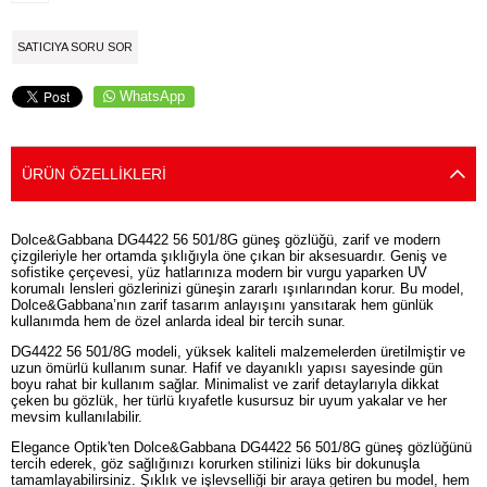
SATICIYA SORU SOR
WhatsApp
ÜRÜN ÖZELLIKLERI
Dolce&Gabbana DG4422 56 501/8G güneş gözlüğü, zarif ve modern
çizgileriyle her ortamda şıklığıyla öne çıkan bir aksesuardır. Geniş ve
sofistike çerçevesi, yüz hatlarınıza modern bir vurgu yaparken UV
korumalı lensleri gözlerinizi güneşin zararlı ışınlarından korur. Bu model,
Dolce&Gabbana’nın zarif tasarım anlayışını yansıtarak hem günlük
kullanımda hem de özel anlarda ideal bir tercih sunar.
DG4422 56 501/8G modeli, yüksek kaliteli malzemelerden üretilmiştir ve
uzun ömürlü kullanım sunar. Hafif ve dayanıklı yapısı sayesinde gün
boyu rahat bir kullanım sağlar. Minimalist ve zarif detaylarıyla dikkat
çeken bu gözlük, her türlü kıyafetle kusursuz bir uyum yakalar ve her
mevsim kullanılabilir.
Elegance Optik'ten Dolce&Gabbana DG4422 56 501/8G güneş gözlüğünü
tercih ederek, göz sağlığınızı korurken stilinizi lüks bir dokunuşla
tamamlayabilirsiniz. Şıklık ve işlevselliği bir araya getiren bu model, hem