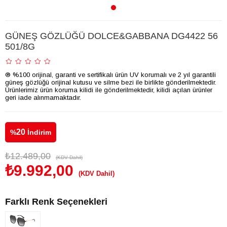
GÜNEŞ GÖZLÜĞÜ DOLCE&GABBANA DG4422 56
501/8G
® %100 orijinal, garanti ve sertifikalı ürün UV korumalı ve 2 yıl garantili
güneş gözlüğü orijinal kutusu ve silme bezi ile birlikte gönderilmektedir.
Ürünlerimiz ürün koruma kilidi ile gönderilmektedir, kilidi açılan ürünler
geri iade alınmamaktadır.
20
%
İndirim
₺12.489,00
(KDV Dahil)
₺9.992,00
(KDV Dahil)
Farklı Renk Seçenekleri