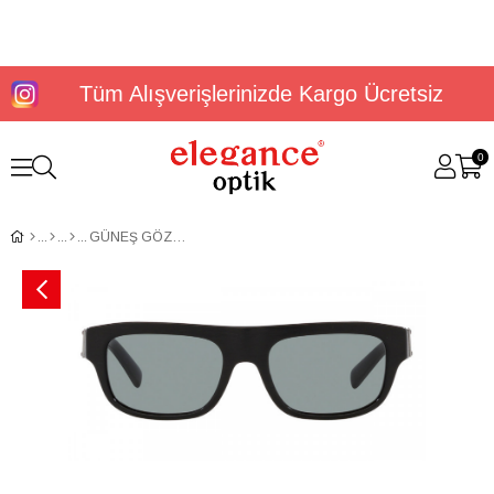
Tüm Alışverişlerinizde Kargo Ücretsiz
0
GÜNEŞ GÖZLÜĞÜ DOLCE&GABBANA DG4432 52 282087