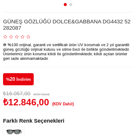
GÜNEŞ GÖZLÜĞÜ DOLCE&GABBANA DG4432 52
282087
® %100 orijinal, garanti ve sertifikalı ürün UV korumalı ve 2 yıl garantili
güneş gözlüğü orijinal kutusu ve silme bezi ile birlikte gönderilmektedir.
Ürünlerimiz ürün koruma kilidi ile gönderilmektedir, kilidi açılan ürünler
geri iade alınmamaktadır.
20
%
İndirim
₺16.057,00
(KDV Dahil)
₺12.846,00
(KDV Dahil)
Farklı Renk Seçenekleri
Tükendi