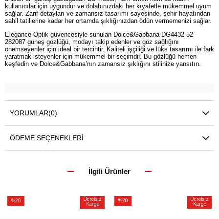
kullanıcılar için uygundur ve dolabınızdaki her kıyafetle mükemmel uyum
sağlar. Zarif detayları ve zamansız tasarımı sayesinde, şehir hayatından
sahil tatillerine kadar her ortamda şıklığınızdan ödün vermemenizi sağlar.
Elegance Optik güvencesiyle sunulan Dolce&Gabbana DG4432 52
282087 güneş gözlüğü, modayı takip edenler ve göz sağlığını
önemseyenler için ideal bir tercihtir. Kaliteli işçiliği ve lüks tasarımı ile fark
yaratmak isteyenler için mükemmel bir seçimdir. Bu gözlüğü hemen
keşfedin ve Dolce&Gabbana’nın zamansız şıklığını stilinize yansıtın.
YORUMLAR
(0)
ÖDEME SEÇENEKLERI
İlgili Ürünler
Ücretsiz
Ücretsiz
%20
%20
Kargo
Kargo
İndirim
İndirim