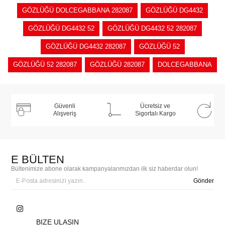
GÖZLÜĞÜ DOLCEGABBANA 282087
GÖZLÜĞÜ DG4432
GÖZLÜĞÜ DG4432 52
GÖZLÜĞÜ DG4432 52 282087
GÖZLÜĞÜ DG4432 282087
GÖZLÜĞÜ 52
GÖZLÜĞÜ 52 282087
GÖZLÜĞÜ 282087
DOLCEGABBANA
Güvenli
Ücretsiz ve
Alışveriş
Sigortalı Kargo
E BÜLTEN
Bültenimize abone olarak kampanyalarımızdan ilk siz haberdar olun!
Gönder
BIZE ULAŞIN