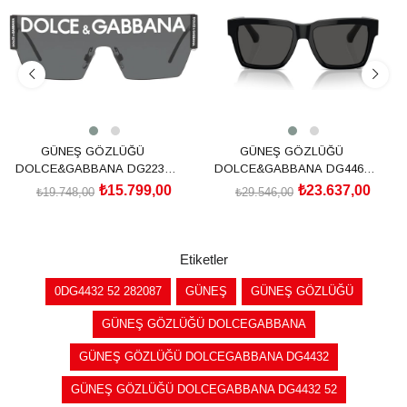
%20İndirim
%20İndirim
GÜNEŞ GÖZLÜĞÜ
GÜNEŞ GÖZLÜĞÜ
DOLCE&GABBANA DG2233
DOLCE&GABBANA DG4465
01/8743
501/8755
₺15.799,00
₺23.637,00
₺19.748,00
₺29.546,00
SEPETE EKLE
SEPETE EKLE
Etiketler
0DG4432 52 282087
GÜNEŞ
GÜNEŞ GÖZLÜĞÜ
GÜNEŞ GÖZLÜĞÜ DOLCEGABBANA
GÜNEŞ GÖZLÜĞÜ DOLCEGABBANA DG4432
GÜNEŞ GÖZLÜĞÜ DOLCEGABBANA DG4432 52