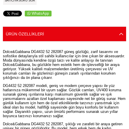
SATICIYA SORU SOR
WhatsApp
ÜRÜN ÖZELLIKLERI
Dolce&Gabbana DG4432 52 282087 güneş gözlüğü, zarif tasarımı ve
sofistike detaylarıyla stil sahibi kullanıcılar için öne çıkan bir aksesuardır.
Moda dünyasında kendine özgü tarzı ve kalite anlayışı ile tanınan
Dolce&Gabbana, bu gözlükle hem estetik hem de işlevselliği bir araya
getiriyor. Yüksek kaliteli malzemelerden üretilmiş çerçevesi ve UV
korumalı camları ile gözlerinizi güneşin zararlı ışınlarından korurken
şıklığınızı da ön plana çıkarır.
DG4432 52 282087 modeli, geniş ve modern çerçeve yapısı ile yüz
hatlarınıza mükemmel bir uyum sağlar. Gözlük camları, UV400 koruma
sunarak güneş ışınlarına karşı maksimum güvenlik sağlar ve ışık
yansımalarını azaltan özel kaplaması sayesinde net bir görüş sunar. Hem
günlük kullanım için hem de özel etkinliklerde tarzınızı yansıtmak için
ideal olan bu model, hafifliği sayesinde gün boyu konforlu bir kullanım
sağlar. Dayanıklı yapısı, uzun ömürlü performans sunarak uzun yıllar
boyunca tarzınızı korumanızı sağlar.
Dolce&Gabbana DG4432 52 282087, şıklığı ve zarafeti bir araya getiren
unisex bir güneş gözlüğüdür. Bu model, hem erkek hem de kadın