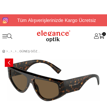
Tüm Alışverişlerinizde Kargo Ücretsiz
0
GÜNEŞ GÖZLÜĞÜ DOLCE&GABBANA DG4461 502/7357