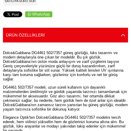
SATICIYA SORU SOR
WhatsApp
ÜRÜN ÖZELLIKLERI
Dolce&Gabbana DG4461 502/7357 güneş gözlüğü, lüks tasarımı ve
modern detaylarıyla öne çıkan bir modeldir. Bu şık gözlük,
Dolce&Gabbana’nın üstün moda anlayışını ve zarif çizgilerini taşıyor.
Geniş çerçeveleriyle yüzünüze güçlü bir duruş kazandırırken, zarif
detaylarıyla sofistike bir stil sunar. Yüksek kaliteli lensleri UV ışınlarına
karşı tam koruma sağlarken, gözleriniz için konforlu ve net bir görüş
sağlar.
DG4461 502/7357 modeli, uzun süreli kullanım için dayanıklı
malzemelerden üretilmiştir ve günlük yaşamda tarzınızı tamamlamak için
mükemmel bir aksesuardır. Göz alıcı tasarımı, her ortamda dikkat
çekmenizi sağlar; bu nedenle, hem günlük hem de özel anlar için idealdir.
Dolce&Gabbana'nın zamansız tarzını yansıtan bu güneş gözlüğü, modern
yaşam tarzınıza sofistike bir dokunuş katıyor.
Elegance Optik'ten Dolce&Gabbana DG4461 502/7357 modelini tercih
ederek, hem stilinizi yükseltin hem de gözlerinizi koruma altına alın. Bu
gözlük, lüks arayanlar ve modayı yakından takip edenler için mükemmel
bir seçimdir.