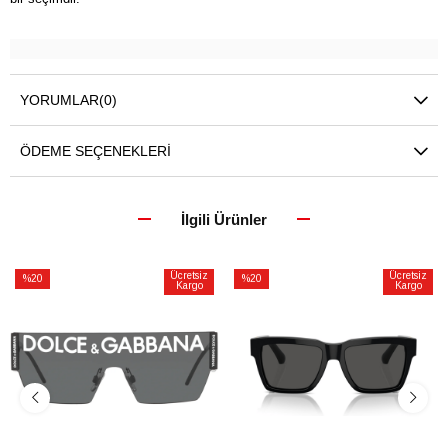
YORUMLAR
(0)
ÖDEME SEÇENEKLERI
İlgili Ürünler
Ücretsiz
Ücretsiz
%20
%20
Kargo
Kargo
İndirim
İndirim
%20İndirim
%20İndirim