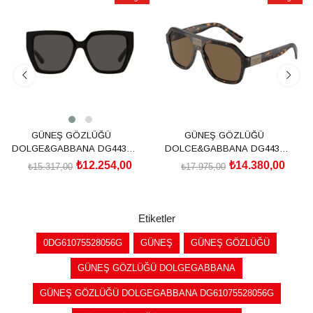
İndirim
İndirim
%20İndirim
%20İndirim
GÜNEŞ GÖZLÜĞÜ
GÜNEŞ GÖZLÜĞÜ
DOLGE&GABBANA DG4438
DOLCE&GABBANA DG4433
501/8755
502/7358
₺12.254,00
₺14.380,00
₺15.317,00
₺17.975,00
SEPETE EKLE
SEPETE EKLE
Etiketler
0DG61075528056G
GÜNEŞ
GÜNEŞ GÖZLÜĞÜ
GÜNEŞ GÖZLÜĞÜ DOLGEGABBANA
GÜNEŞ GÖZLÜĞÜ DOLGEGABBANA DG61075528056G