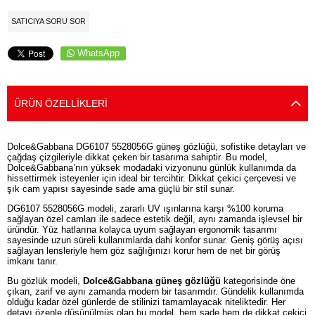
SATICIYA SORU SOR
WhatsApp
ÜRÜN ÖZELLIKLERI
Dolce&Gabbana DG6107 5528056G güneş gözlüğü, sofistike detayları ve
çağdaş çizgileriyle dikkat çeken bir tasarıma sahiptir. Bu model,
Dolce&Gabbana’nın yüksek modadaki vizyonunu günlük kullanımda da
hissettirmek isteyenler için ideal bir tercihtir. Dikkat çekici çerçevesi ve
şık cam yapısı sayesinde sade ama güçlü bir stil sunar.
DG6107 5528056G modeli, zararlı UV ışınlarına karşı %100 koruma
sağlayan özel camları ile sadece estetik değil, aynı zamanda işlevsel bir
üründür. Yüz hatlarına kolayca uyum sağlayan ergonomik tasarımı
sayesinde uzun süreli kullanımlarda dahi konfor sunar. Geniş görüş açısı
sağlayan lensleriyle hem göz sağlığınızı korur hem de net bir görüş
imkanı tanır.
Bu gözlük modeli,
Dolce&Gabbana güneş gözlüğü
kategorisinde öne
çıkan, zarif ve aynı zamanda modern bir tasarımdır. Gündelik kullanımda
olduğu kadar özel günlerde de stilinizi tamamlayacak niteliktedir. Her
detayı özenle düşünülmüş olan bu model, hem sade hem de dikkat çekici