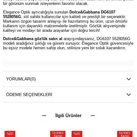
bir görünüm sunmak isteyenlerin favorisi olacak.
Elegance Optik ayrıcalığıyla sunulan
Dolce&Gabbana DG6107
5528056G
, stil sahibi kullanıcılar için kaliteli ve prestijli bir seçenektir.
Markanın özgün tasarım anlayışı ile hazırlanmış bu ürün, uzun ömürlü
kullanım için dayanıklı malzemelerle üretilmiştir. Gözlük alışverişinde
kaliteyi ve modayı bir arada arayanlar için doğru tercih!
Dolce&Gabbana gözlük satın al
arayışındaysanız, DG6107 5528056G
modeli aradığınız şıklığı ve güveni sunuyor. Elegance Optik güvencesiyle
bu eşsiz modele hemen sahip olun, stilinize yeni bir soluk kazandırın.
YORUMLAR
(0)
ÖDEME SEÇENEKLERI
İlgili Ürünler
Ücretsiz
Ücretsiz
%20
%20
Kargo
Kargo