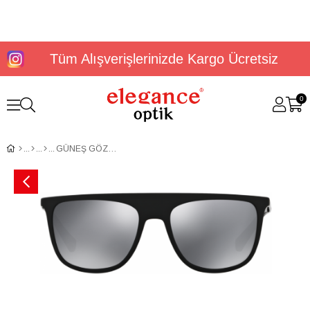
Tüm Alışverişlerinizde Kargo Ücretsiz
0
GÜNEŞ GÖZLÜĞÜ DOLGE&GABBANA DG61075528056G