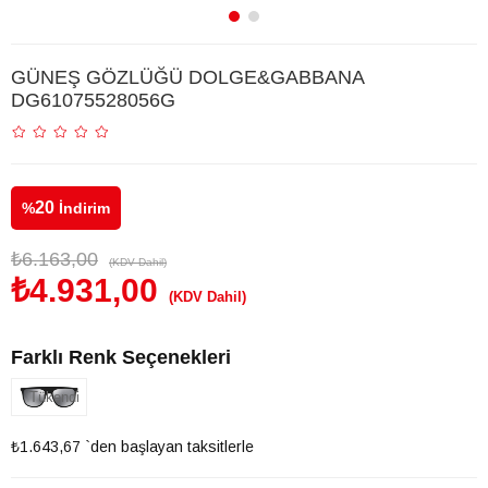
GÜNEŞ GÖZLÜĞÜ DOLGE&GABBANA
DG61075528056G
20
%
İndirim
₺6.163,00
(KDV Dahil)
₺4.931,00
(KDV Dahil)
Farklı Renk Seçenekleri
Tükendi
₺1.643,67
`den başlayan taksitlerle