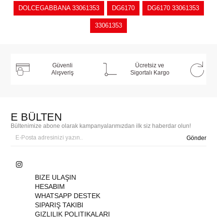
DOLCEGABBANA 33061353
DG6170
DG6170 33061353
33061353
Güvenli
Ücretsiz ve
Alışveriş
Sigortalı Kargo
E BÜLTEN
Bültenimize abone olarak kampanyalarımızdan ilk siz haberdar olun!
Gönder
BIZE ULAŞIN
HESABIM
WHATSAPP DESTEK
SIPARIŞ TAKIBI
GIZLILIK POLITIKALARI