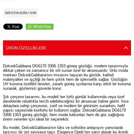
SATICIYA SORU SOR
WhatsApp
ÜRÜN ÖZELLIKLERI
Dolce&Gabbana DG6170 3306 1353 güneş gözlüğü, modern tasarımıyla
dikkat çeken ve zamansız bir stil sunan özel bir aksesuardır. Ünlü moda
markası Dolce&Gabbana'nın imzasını taşıyan bu gözlük, kaliteli
materyalleri ve işçiliği ile hem şıklık hem de işlevsellik sağlar. Gözlüğün
UV koruma özellikli lensleri, zararlı güneş ışınlarına karşı etkili bir koruma
sunarak, gözlerinizi güvenle korur.
Şık çerçeve tasarımı, bu modeli her türlü günlük kullanımda veya özel
davetlerde rahatlıkla tercih edebileceğiniz bir aksesuar haline getirir. İnce
detaylara sahip çerçevesi, zarif ve modern bir görünüm sunarken, hafif
yapısı sayesinde konforlu bir kullanım sağlar. Dolce&Gabbana DG6170
3306 1353 güneş gözlüğü, hem moda tutkunları hem de göz sağlığına
önem verenler için ideal bir seçenektir.
Bu model, Dolce&Gabbana'nın lüks ve sofistike anlayışını yansıtarak
tarzınızı bir üst seviyeye taşır. Elegance Optik’ten satın alarak bu ikonik