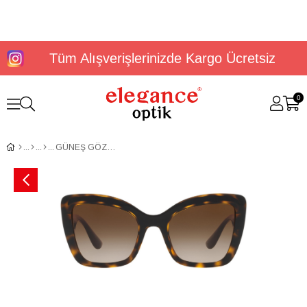
Tüm Alışverişlerinizde Kargo Ücretsiz
0
GÜNEŞ GÖZLÜĞÜ DOLCE&GABBANA DG6170 33061353