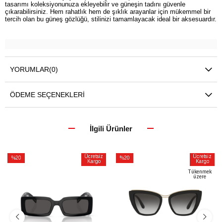
tasarımı koleksiyonunuza ekleyebilir ve güneşin tadını güvenle
çıkarabilirsiniz. Hem rahatlık hem de şıklık arayanlar için mükemmel bir
tercih olan bu güneş gözlüğü, stilinizi tamamlayacak ideal bir aksesuardır.
YORUMLAR
(0)
ÖDEME SEÇENEKLERI
İlgili Ürünler
Ücretsiz
Ücretsiz
%20
%20
Kargo
Kargo
İndirim
İndirim
Tükenmek
üzere
%20İndirim
%20İndirim