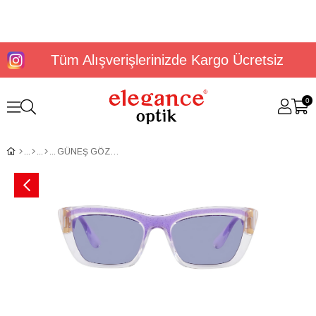
Tüm Alışverişlerinizde Kargo Ücretsiz
0
GÜNEŞ GÖZLÜĞÜ DOLCE&GABBANA DG61715433531A