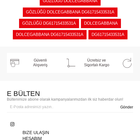
GÖZLÜĞÜ DOLCEGABBANA
GÖZLÜĞÜ DOLCEGABBANA DG61715433531A
GÖZLÜĞÜ DG61715433531A
DOLCEGABBANA
DOLCEGABBANA DG61715433531A
DG61715433531A
Güvenli
Ücretsiz ve
Alışveriş
Sigortalı Kargo
E BÜLTEN
Bültenimize abone olarak kampanyalarımızdan ilk siz haberdar olun!
Gönder
BIZE ULAŞIN
HESABIM