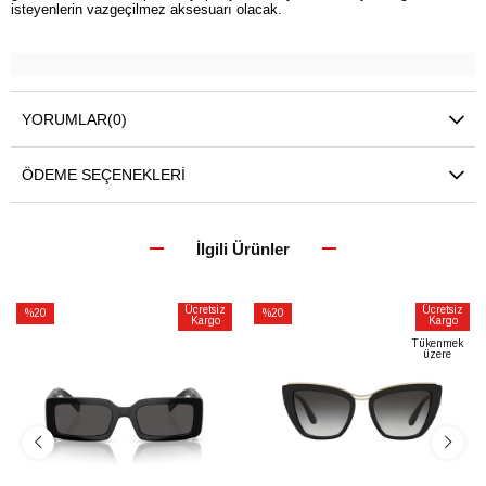
isteyenlerin vazgeçilmez aksesuarı olacak.
YORUMLAR
(0)
ÖDEME SEÇENEKLERI
İlgili Ürünler
Ücretsiz
Ücretsiz
%20
%20
Kargo
Kargo
İndirim
İndirim
Tükenmek
üzere
%20İndirim
%20İndirim