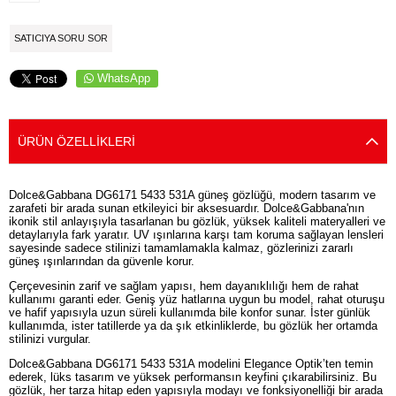
SATICIYA SORU SOR
WhatsApp
ÜRÜN ÖZELLIKLERI
Dolce&Gabbana DG6171 5433 531A güneş gözlüğü, modern tasarım ve
zarafeti bir arada sunan etkileyici bir aksesuardır. Dolce&Gabbana'nın
ikonik stil anlayışıyla tasarlanan bu gözlük, yüksek kaliteli materyalleri ve
detaylarıyla fark yaratır. UV ışınlarına karşı tam koruma sağlayan lensleri
sayesinde sadece stilinizi tamamlamakla kalmaz, gözlerinizi zararlı
güneş ışınlarından da güvenle korur.
Çerçevesinin zarif ve sağlam yapısı, hem dayanıklılığı hem de rahat
kullanımı garanti eder. Geniş yüz hatlarına uygun bu model, rahat oturuşu
ve hafif yapısıyla uzun süreli kullanımda bile konfor sunar. İster günlük
kullanımda, ister tatillerde ya da şık etkinliklerde, bu gözlük her ortamda
stilinizi vurgular.
Dolce&Gabbana DG6171 5433 531A modelini Elegance Optik’ten temin
ederek, lüks tasarım ve yüksek performansın keyfini çıkarabilirsiniz. Bu
gözlük, her tarza hitap eden yapısıyla modayı ve fonksiyonelliği bir arada