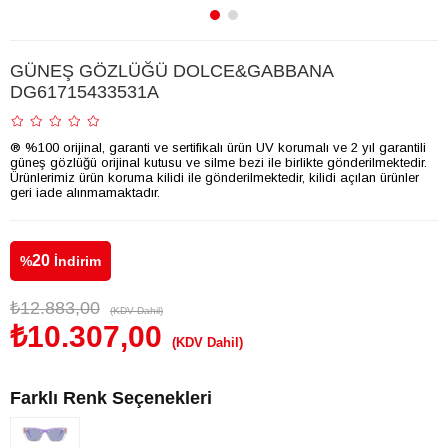
GÜNEŞ GÖZLÜĞÜ DOLCE&GABBANA
DG61715433531A
® %100 orijinal, garanti ve sertifikalı ürün UV korumalı ve 2 yıl garantili
güneş gözlüğü orijinal kutusu ve silme bezi ile birlikte gönderilmektedir.
Ürünlerimiz ürün koruma kilidi ile gönderilmektedir, kilidi açılan ürünler
geri iade alınmamaktadır.
20
%
İndirim
₺12.883,00
(KDV Dahil)
₺10.307,00
(KDV Dahil)
Farklı Renk Seçenekleri