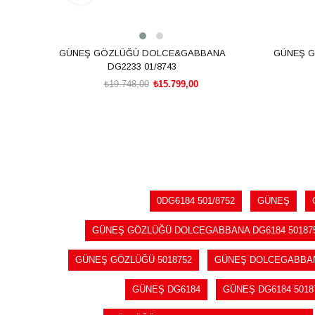
GÜNEŞ GÖZLÜĞÜ DOLCE&GABBANA
GÜNEŞ 
DG2233 01/8743
₺19.748,00
₺15.799,00
SEPETE EKLE
0DG6184 501/8752
GÜNEŞ
GÜNEŞ GÖZLÜĞÜ DOLCEGABBANA DG6184 50187
GÜNEŞ GÖZLÜĞÜ 5018752
GÜNEŞ DOLCEGABBA
GÜNEŞ DG6184
GÜNEŞ DG6184 5018