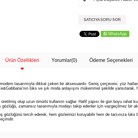
SATICIYA SORU SOR
WhatsApp
Ürün Özellikleri
Yorumlar
(0)
Ödeme Seçenekleri
ern tasarımıyla dikkat çeken bir aksesuardır. Geniş çerçevesi, yüz hatların
 Dolce&Gabbana’nın lüks ve şık moda anlayışını mükemmel şekilde yansıtarak, 
etilmiş olup uzun ömürlü kullanım sağlar. Hafif yapısı ile gün boyu rahat ku
neş gözlüğü, zamansız tasarımıyla modayı takip edenler için vazgeçilmez bir ak
zlüğünü tercih ederek, hem gözlerinizi koruyabilir hem de tarzınıza lüks b
seçimdir.