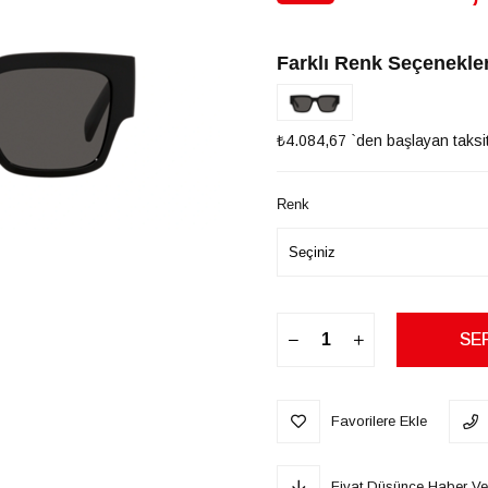
İndirim
Farklı Renk Seçenekler
₺4.084,67
`den başlayan taksit
Renk
Favorilere Ekle
Fiyat Düşünce Haber Ve