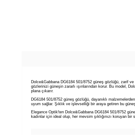
Dolce&Gabbana DG6184 501/8752 güneş gözlüğü, zarif ve mod
gözlerinizi güneşin zararlı ışınlarından korur. Bu model,
plana çıkarır.
DG6184 501/8752 güneş gözlüğü, dayanıklı malzemelerden ür
uyum sağlar. Şıklık ve işlevselliği bir araya getiren bu gü
Elegance Optik'ten Dolce&Gabbana DG6184 501/8752 güneş gö
kadınlar için ideal olup, her mevsim şıklığınızı koruyan bir 