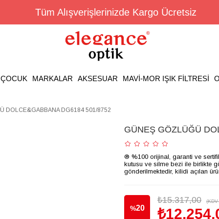
Tüm Alışverişlerinizde Kargo Ücretsiz
ÇOCUK
MARKALAR
AKSESUAR
MAVİ-MOR IŞIK FİLTRESİ
O
 DOLCE&GABBANA DG6184 501/8752
GÜNEŞ GÖZLÜĞÜ DOL
® %100 orijinal, garanti ve sertif
kutusu ve silme bezi ile birlikte 
gönderilmektedir, kilidi açılan ür
₺15.317,00
(KDV 
20
%
₺12.254,