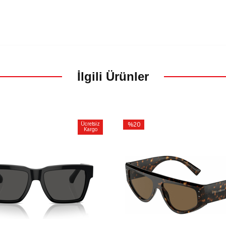
İlgili Ürünler
Ücretsiz
%20
Kargo
İndirim
m
%20İndirim