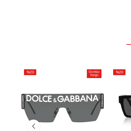
%20
Ücretsiz
%20
Kargo
İndirim
İndirim
%20İndirim
%20İndiri