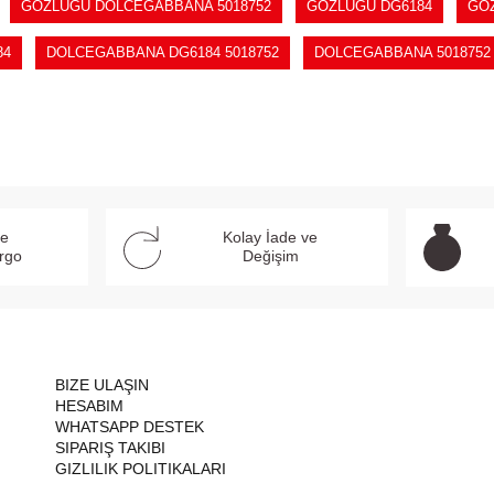
GÖZLÜĞÜ DOLCEGABBANA 5018752
GÖZLÜĞÜ DG6184
GÖZ
84
DOLCEGABBANA DG6184 5018752
DOLCEGABBANA 5018752
ve
Kolay İade ve
argo
Değişim
BIZE ULAŞIN
HESABIM
WHATSAPP DESTEK
SIPARIŞ TAKIBI
GIZLILIK POLITIKALARI