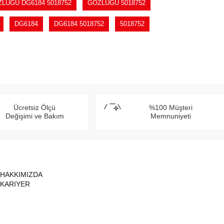
LÜĞÜ DG6184 5018752
GÖZLÜĞÜ 5018752
DG6184
DG6184 5018752
5018752
Ücretsiz Ölçü
%100 Müşteri
Değişimi ve Bakım
Memnuniyeti
HAKKIMIZDA
KARIYER