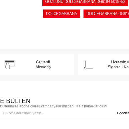
GÖZLÜĞÜ DOLCEGABBANA DG6184 5018752
DOLCEGABBANA
DOLCEGABBANA DG61
Güvenli
Ücretsiz 
Alışveriş
Sigortalı K
E BÜLTEN
Bültenimize abone olarak kampanyalarımızdan ilk siz haberdar olun!
Gönder