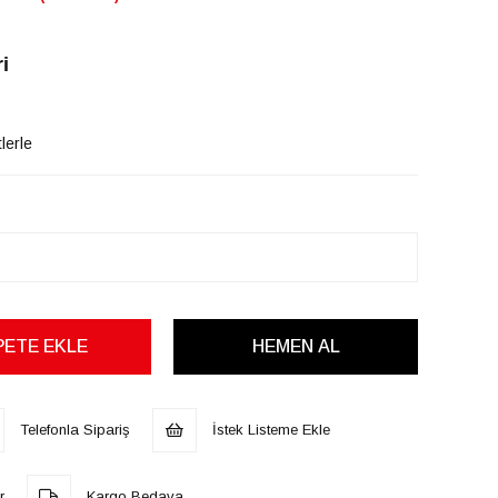
i
lerle
Telefonla Sipariş
İstek Listeme Ekle
r
Kargo Bedava