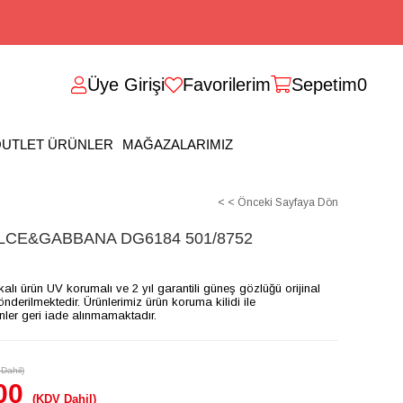
Üye Girişi
Favorilerim
Sepetim
0
UTLET ÜRÜNLER
MAĞAZALARIMIZ
< < Önceki Sayfaya Dön
CE&GABBANA DG6184 501/8752
ikalı ürün UV korumalı ve 2 yıl garantili güneş gözlüğü orijinal
gönderilmektedir. Ürünlerimiz ürün koruma kilidi ile
ünler geri iade alınmamaktadır.
Dahil)
00
(KDV Dahil)