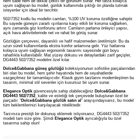
hem sade hem de dikkat çekici bir görünüm sunar. Her tarza kolayca
uyum sağlayan bu model, günlük kullanımda şıklığı ön planda tutmak
isteyenler için ideal bir tercihtir.
502/7352 kodlu bu modelin camları, %100 UV koruma özelliğine sahiptir.
Bu sayede güneşin zararlı ışınlarına karşı etkili bir koruma sağlarken,
aynı zamanda göz konforunu artırır. Camların parlama önleyici yapısı,
açık hava aktivitelerinde net ve rahat bir görüş sunar.
Gözlüğün çerçevesi, dayanıklı ve hafif malzemeden üretilmiştir. Bu da
uzun süreli kullanımlarda ekstra konfor anlamına gelir. Yüz hatlarına
kolayca uyum sağlayan ergonomik tasarımı sayesinde gün boyu
rahatlıkla kullanılabilir. Mat yüzey dokusu ve detaylardaki zarif geçişler,
DG4443 502/7352 modelini özel kılar.
Dolce&Gabbana güneş gözlüğü
koleksiyonunun sofistike parçalarından
biri olan bu model, hem şehir hayatında hem de seyahatlerde
vazgeçilmez bir tamamlayıcıdır. Klasik giyim tarzlarını modernleştiren bu
tasarım, minimal stil sevenler için kusursuz bir uyum sunar.
Elegance Optik
güvencesiyle sahip olabileceğiniz
Dolce&Gabbana
DG4443 502/7352
, kalite ve estetiği tek çerçevede buluşturan özel bir
parçadır. “
Dolce&Gabbana gözlük satın al
” arayışındaysanız, bu model
tüm beklentilerinizi karşılayacak niteliktedir.
Tarzınıza prestijli bir dokunuş eklemek istiyorsanız, DG4443 502/7352
modeli tam size göre. Şimdi
Elegance Optik
ayrıcalığıyla bu özel
tasarıma sahip olun!