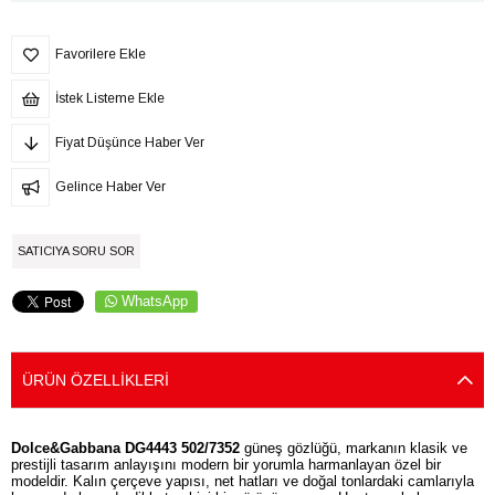
Favorilere Ekle
İstek Listeme Ekle
Fiyat Düşünce Haber Ver
Gelince Haber Ver
SATICIYA SORU SOR
WhatsApp
ÜRÜN ÖZELLIKLERI
Dolce&Gabbana DG4443 502/7352
güneş gözlüğü, markanın klasik ve
prestijli tasarım anlayışını modern bir yorumla harmanlayan özel bir
modeldir. Kalın çerçeve yapısı, net hatları ve doğal tonlardaki camlarıyla