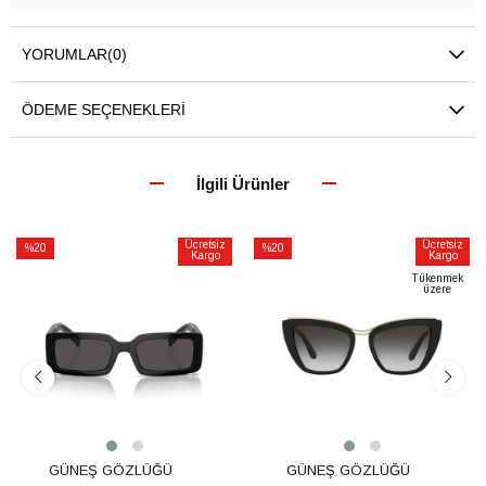
YORUMLAR
(0)
ÖDEME SEÇENEKLERI
İlgili Ürünler
Ücretsiz
Ücretsiz
%20
%20
Kargo
Kargo
İndirim
İndirim
Tükenmek
üzere
%20İndirim
%20İndirim
GÜNEŞ GÖZLÜĞÜ
GÜNEŞ GÖZLÜĞÜ