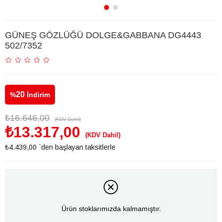
GÜNEŞ GÖZLÜĞÜ DOLGE&GABBANA DG4443
502/7352
20
%
İndirim
₺16.646,00
(KDV Dahil)
₺13.317,00
(KDV Dahil)
₺4.439,00
`den başlayan taksitlerle
Ürün stoklarımızda kalmamıştır.