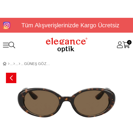
Tüm Alışverişlerinizde Kargo Ücretsiz
0
GÜNEŞ GÖZLÜĞÜ DOLGE&GABBANA DG4443 502/7352