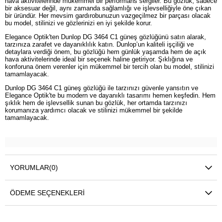
hava aktivitelerinde mükemmel bir performans sergiler. Bu gözlük, sadece
bir aksesuar değil, aynı zamanda sağlamlığı ve işlevselliğiyle öne çıkan
bir üründür. Her mevsim gardırobunuzun vazgeçilmez bir parçası olacak
bu model, stilinizi ve gözlerinizi en iyi şekilde korur.
Elegance Optik'ten Dunlop DG 3464 C1 güneş gözlüğünü satın alarak,
tarzınıza zarafet ve dayanıklılık katın. Dunlop’un kaliteli işçiliği ve
detaylara verdiği önem, bu gözlüğü hem günlük yaşamda hem de açık
hava aktivitelerinde ideal bir seçenek haline getiriyor. Şıklığına ve
konforuna önem verenler için mükemmel bir tercih olan bu model, stilinizi
tamamlayacak.
Dunlop DG 3464 C1 güneş gözlüğü ile tarzınızı güvenle yansıtın ve
Elegance Optik'te bu modern ve dayanıklı tasarımı hemen keşfedin. Hem
şıklık hem de işlevsellik sunan bu gözlük, her ortamda tarzınızı
korumanıza yardımcı olacak ve stilinizi mükemmel bir şekilde
tamamlayacak.
YORUMLAR
(0)
ÖDEME SEÇENEKLERI