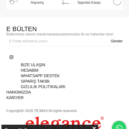
Alışveriş
Sigortalı Kargo
E BÜLTEN
Bültenimize abone olarak kampanyalarımızdan ilk siz haberdar olun!
Gönder
BIZE ULAŞIN
HESABIM
WHATSAPP DESTEK
SIPARIŞ TAKIBI
GIZLILIK POLITIKALARI
HAKKIMIZDA
KARIYER
Copyright© 2026 TİCİMAX All rights reserved.