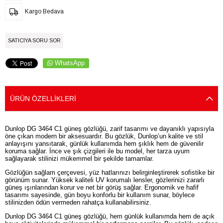
Kargo Bedava
SATICIYA SORU SOR
WhatsApp
ÜRÜN ÖZELLIKLERI
Dunlop DG 3464 C1 güneş gözlüğü, zarif tasarımı ve dayanıklı yapısıyla
öne çıkan modern bir aksesuardır. Bu gözlük, Dunlop’un kalite ve stil
anlayışını yansıtarak, günlük kullanımda hem şıklık hem de güvenilir
koruma sağlar. İnce ve şık çizgileri ile bu model, her tarza uyum
sağlayarak stilinizi mükemmel bir şekilde tamamlar.
Gözlüğün sağlam çerçevesi, yüz hatlarınızı belirginleştirerek sofistike bir
görünüm sunar. Yüksek kaliteli UV korumalı lensler, gözlerinizi zararlı
güneş ışınlarından korur ve net bir görüş sağlar. Ergonomik ve hafif
tasarımı sayesinde, gün boyu konforlu bir kullanım sunar, böylece
stilinizden ödün vermeden rahatça kullanabilirsiniz.
Dunlop DG 3464 C1 güneş gözlüğü, hem günlük kullanımda hem de açık