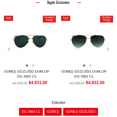
İlgili Ürünler
Ücretsiz
Ücretsiz
%20
%20
Kargo
Kargo
İndirim
İndirim
%20İndirim
%20İndirim
GÜNEŞ GÖZLÜĞÜ DUNLOP
GÜNEŞ GÖZLÜĞÜ DUNLOP
DG 3653 C3
DG 3653 C1
₺4.831,00
₺4.831,00
₺6.038,00
₺6.038,00
SEPETE EKLE
SEPETE EKLE
Etiketler
DG 3464 C1
GÜNEŞ
GÜNEŞ GÖZLÜĞÜ