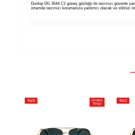
Dunlop DG 3544 C2 güneş gözlüğü ile tarzınızı güvenle yan
ortamda tarzınızı korumanıza yardımcı olacak ve stilinizi ö
%20
Ücretsiz
%20
Kargo
İndirim
İndirim
%20İndirim
%20İndiri