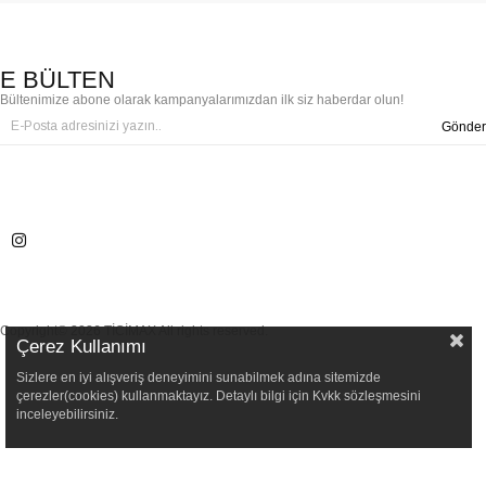
E BÜLTEN
Bültenimize abone olarak kampanyalarımızdan ilk siz haberdar olun!
Gönder
Copyright© 2026 TİCİMAX All rights reserved.
Çerez Kullanımı
Sizlere en iyi alışveriş deneyimini sunabilmek adına sitemizde
çerezler(cookies) kullanmaktayız. Detaylı bilgi için Kvkk sözleşmesini
inceleyebilirsiniz.