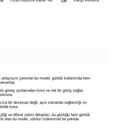
Fiyat Düşünce Haber Ver
Kargo Bedava
k anlayışını yansıtan bu model, günlük kullanımda hem
 tamamlar.
lı güneş ışınlarından korur ve net bir görüş sağlar.
lirsiniz.
ızca bir aksesuar değil, aynı zamanda sağlamlığı ve
kilde korur.
iliği ve dikkat çekici detayları, bu gözlüğü hem günlük
ih olan bu model, stilinizi mükemmel bir şekilde