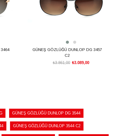
3464
GÜNEŞ GÖZLÜĞÜ DUNLOP DG 3457
C2
₺3.861,00
₺3.089,00
SEPETE EKLE
G
GÜNEŞ GÖZLÜĞÜ DUNLOP DG 3544
44
GÜNEŞ GÖZLÜĞÜ DUNLOP 3544 C2