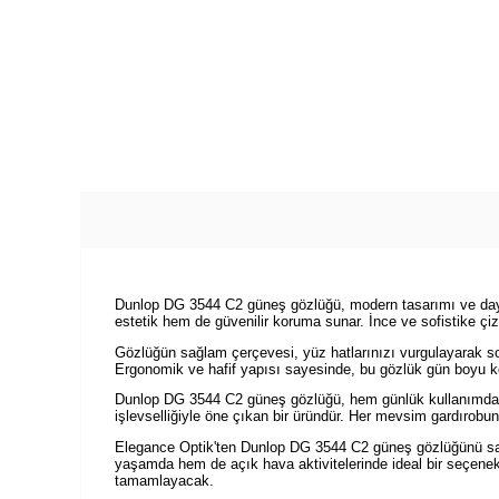
Dunlop DG 3544 C2 güneş gözlüğü, modern tasarımı ve dayan
estetik hem de güvenilir koruma sunar. İnce ve sofistike çi
Gözlüğün sağlam çerçevesi, yüz hatlarınızı vurgulayarak sofi
Ergonomik ve hafif yapısı sayesinde, bu gözlük gün boyu kon
Dunlop DG 3544 C2 güneş gözlüğü, hem günlük kullanımda he
işlevselliğiyle öne çıkan bir üründür. Her mevsim gardırobunu
Elegance Optik'ten Dunlop DG 3544 C2 güneş gözlüğünü satın 
yaşamda hem de açık hava aktivitelerinde ideal bir seçenek 
tamamlayacak.