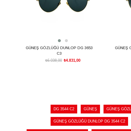
GÜNEŞ GÖZLÜĞÜ DUNLOP DG 3653
GÜNEŞ 
C3
₺6.038,00
₺4.831,00
SEPETE EKLE
DG 3544 C2
GÜNEŞ
GÜNEŞ GÖZ
GÜNEŞ GÖZLÜĞÜ DUNLOP DG 3544 C2