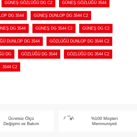
GÜNEŞ GÖZLÜĞÜ DG C2
GÜNEŞ GÖZLÜĞÜ 3544
OP DG 3544
GÜNEŞ DUNLOP DG 3544 C2
NEŞ DG 3544
GÜNEŞ DG 3544 C2
GÜNEŞ DG C2
ĞÜ DUNLOP DG 3544
GÖZLÜĞÜ DUNLOP DG 3544 C2
ĞÜ DG
GÖZLÜĞÜ DG 3544
GÖZLÜĞÜ DG 3544 C2
3544 C2
Ücretsiz Ölçü
%100 Müşteri
Değişimi ve Bakım
Memnuniyeti