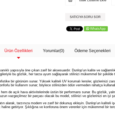
İstek Listeme Ekle
SATICIYA SORU SOR
WhatsApp
Ürün Özellikleri
Yorumlar
(0)
Ödeme Seçenekleri
ıklı yapısıyla öne çıkan zarif bir aksesuardır. Dunlop’un kalite ve sağlamlı
zgileriyle bu gözlük, her tarza uyum sağlayarak stilinizi mükemmel bir şekilde
stike bir görünüm sunar. Yüksek kaliteli UV korumalı lensler, gözlerinizi zarar
forlu bir kullanım sunar; böylece stilinizden ödün vermeden rahatça kullanabi
m de açık hava aktivitelerinde üstün bir performans sunar. Bu gözlük, yaln
zun vazgeçilmez bir parçası olacak bu model, stilinizi ve gözlerinizi en iyi şe
alarak, tarzınıza modern ve zarif bir dokunuş ekleyin. Dunlop’un kaliteli işç
haline getiriyor. Şıklığına ve konforuna önem verenler için mükemmel bir terc