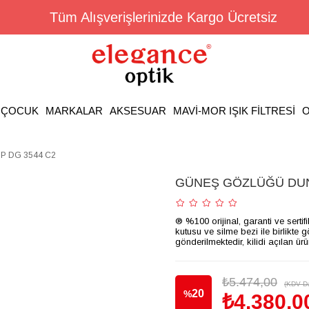
Tüm Alışverişlerinizde Kargo Ücretsiz
ÇOCUK
MARKALAR
AKSESUAR
MAVİ-MOR IŞIK FİLTRESİ
O
 DG 3544 C2
GÜNEŞ GÖZLÜĞÜ DUN
® %100 orijinal, garanti ve sertif
kutusu ve silme bezi ile birlikte 
gönderilmektedir, kilidi açılan ür
₺5.474,00
(KDV Da
20
%
₺4.380,0