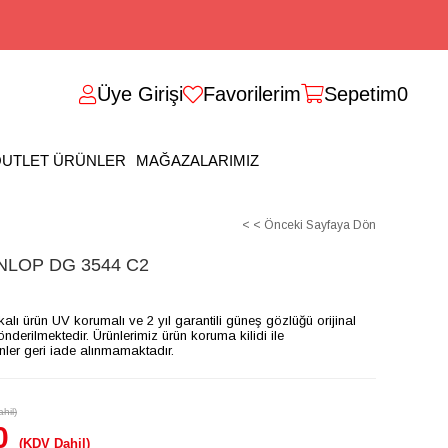
Üye Girişi
Favorilerim
Sepetim
0
UTLET ÜRÜNLER
MAĞAZALARIMIZ
< < Önceki Sayfaya Dön
LOP DG 3544 C2
ikalı ürün UV korumalı ve 2 yıl garantili güneş gözlüğü orijinal
gönderilmektedir. Ürünlerimiz ürün koruma kilidi ile
ünler geri iade alınmamaktadır.
hil)
0
(KDV Dahil)