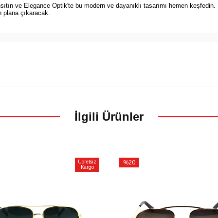
sıtın ve Elegance Optik'te bu modern ve dayanıklı tasarımı hemen keşfedin. 
n plana çıkaracak.
İlgili Ürünler
Ücretsiz
%20
Kargo
İndirim
m
%20İndirim