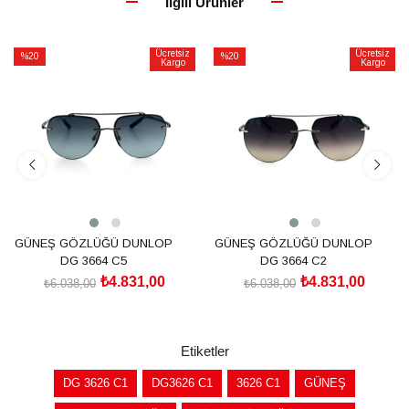
İlgili Ürünler
Ücretsiz
Ücretsiz
%20
%20
Kargo
Kargo
İndirim
İndirim
%20İndirim
%20İndirim
GÜNEŞ GÖZLÜĞÜ DUNLOP
GÜNEŞ GÖZLÜĞÜ DUNLOP
DG 3664 C5
DG 3664 C2
₺4.831,00
₺4.831,00
₺6.038,00
₺6.038,00
SEPETE EKLE
SEPETE EKLE
Etiketler
DG 3626 C1
DG3626 C1
3626 C1
GÜNEŞ