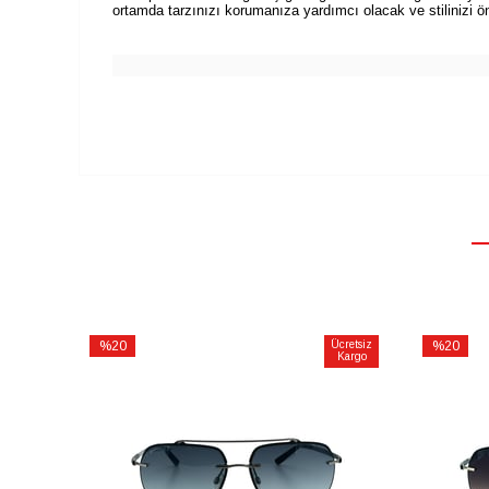
ortamda tarzınızı korumanıza yardımcı olacak ve stilinizi ö
%20
Ücretsiz
%20
Kargo
İndirim
İndirim
%20İndirim
%20İndiri