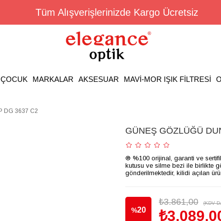
Tüm Alışverişlerinizde Kargo Ücretsiz
ÇOCUK
MARKALAR
AKSESUAR
MAVİ-MOR IŞIK FİLTRESİ
O
 DG 3637 C2
GÜNEŞ GÖZLÜĞÜ DUN
® %100 orijinal, garanti ve sertif
kutusu ve silme bezi ile birlikte 
gönderilmektedir, kilidi açılan ür
₺3.861,00
(KDV Da
20
%
₺3.089,0