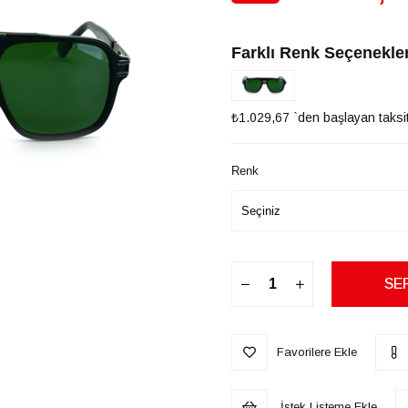
İndirim
Farklı Renk Seçenekler
₺1.029,67
`den başlayan taksit
Renk
Favorilere Ekle
İstek Listeme Ekle