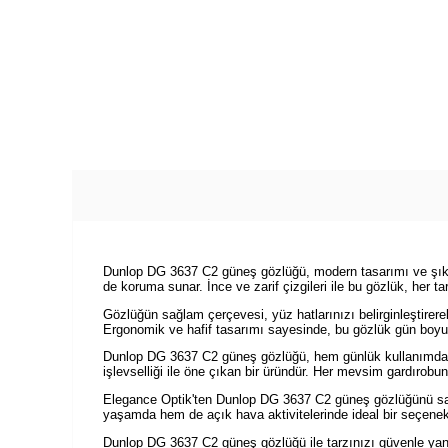
Dunlop DG 3637 C2 güneş gözlüğü, modern tasarımı ve şık det
de koruma sunar. İnce ve zarif çizgileri ile bu gözlük, her 
Gözlüğün sağlam çerçevesi, yüz hatlarınızı belirginleştirerek
Ergonomik ve hafif tasarımı sayesinde, bu gözlük gün boyu k
Dunlop DG 3637 C2 güneş gözlüğü, hem günlük kullanımda h
işlevselliği ile öne çıkan bir üründür. Her mevsim gardırobun
Elegance Optik'ten Dunlop DG 3637 C2 güneş gözlüğünü satın 
yaşamda hem de açık hava aktivitelerinde ideal bir seçenek
Dunlop DG 3637 C2 güneş gözlüğü ile tarzınızı güvenle yan