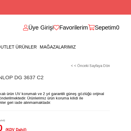
Üye Girişi
Favorilerim
Sepetim
0
UTLET ÜRÜNLER
MAĞAZALARIMIZ
< < Önceki Sayfaya Dön
LOP DG 3637 C2
ikalı ürün UV korumalı ve 2 yıl garantili güneş gözlüğü orijinal
gönderilmektedir. Ürünlerimiz ürün koruma kilidi ile
ünler geri iade alınmamaktadır.
hil)
0
(KDV Dahil)