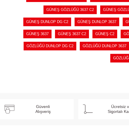
GÜNEŞ GÖZLÜĞÜ 3637 C2
GÜNEŞ GÖZL
GÜNEŞ DUNLOP DG C2
GÜNEŞ DUNLOP 3637
G
GÜNEŞ 3637
GÜNEŞ 3637 C2
GÜNEŞ C2
GÖ
GÖZLÜĞÜ DUNLOP DG C2
GÖZLÜĞÜ DUNLOP 3637
GÖZLÜĞ
Güvenli
Ücretsiz 
Alışveriş
Sigortalı K