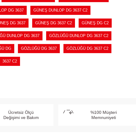
OP DG 3637
GÜNEŞ DUNLOP DG 3637 C2
NEŞ DG 3637
GÜNEŞ DG 3637 C2
GÜNEŞ DG C2
ĞÜ DUNLOP DG 3637
GÖZLÜĞÜ DUNLOP DG 3637 C2
ĞÜ DG
GÖZLÜĞÜ DG 3637
GÖZLÜĞÜ DG 3637 C2
3637 C2
Ücretsiz Ölçü
%100 Müşteri
Değişimi ve Bakım
Memnuniyeti