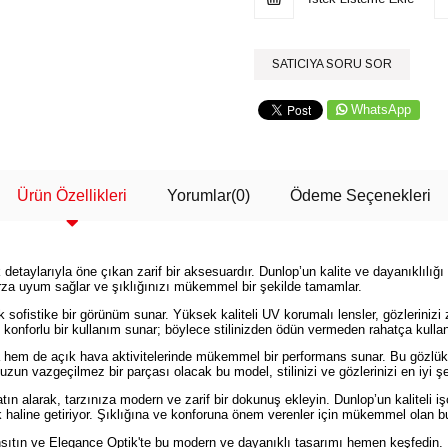
SATICIYA SORU SOR
WhatsApp
Ürün Özellikleri
Yorumlar
(0)
Ödeme Seçenekleri
aylarıyla öne çıkan zarif bir aksesuardır. Dunlop’un kalite ve dayanıklılığı
tarza uyum sağlar ve şıklığınızı mükemmel bir şekilde tamamlar.
 sofistike bir görünüm sunar. Yüksek kaliteli UV korumalı lensler, gözlerinizi z
onforlu bir kullanım sunar; böylece stilinizden ödün vermeden rahatça kullana
em de açık hava aktivitelerinde mükemmel bir performans sunar. Bu gözlük,
uzun vazgeçilmez bir parçası olacak bu model, stilinizi ve gözlerinizi en iyi şe
alarak, tarzınıza modern ve zarif bir dokunuş ekleyin. Dunlop’un kaliteli işç
 haline getiriyor. Şıklığına ve konforuna önem verenler için mükemmel olan 
sıtın ve Elegance Optik'te bu modern ve dayanıklı tasarımı hemen keşfedin. 