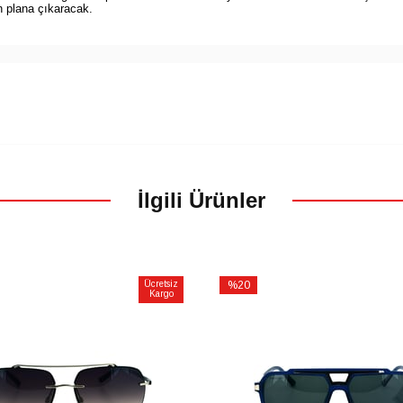
n plana çıkaracak.
İlgili Ürünler
Ücretsiz
%20
Kargo
İndirim
m
%20İndirim