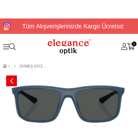
Tüm Alışverişlerinizde Kargo Ücretsiz
0
GÜNEŞ GÖZLÜĞÜ E. ARMANİ EA4234U 61858757