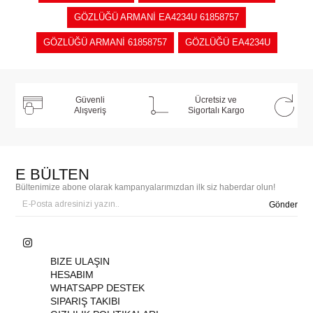
GÖZLÜĞÜ ARMANİ EA4234U 61858757
GÖZLÜĞÜ ARMANİ 61858757
GÖZLÜĞÜ EA4234U
Güvenli
Ücretsiz ve
Alışveriş
Sigortalı Kargo
E BÜLTEN
Bültenimize abone olarak kampanyalarımızdan ilk siz haberdar olun!
Gönder
BIZE ULAŞIN
HESABIM
WHATSAPP DESTEK
SIPARIŞ TAKIBI