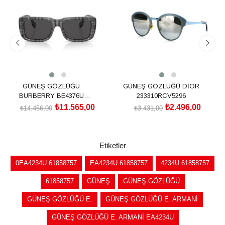
%20İndirim
%27İndirim
GÜNEŞ GÖZLÜĞÜ
GÜNEŞ GÖZLÜĞÜ DİOR
BURBERRY BE4376U
233310RCV5296
38048755
₺11.565,00
₺2.496,00
₺14.456,00
₺3.431,00
SEPETE EKLE
SEPETE EKLE
Etiketler
0EA4234U 61858757
EA4234U 61858757
4234U 61858757
61858757
GÜNEŞ
GÜNEŞ GÖZLÜĞÜ
GÜNEŞ GÖZLÜĞÜ E.
GÜNEŞ GÖZLÜĞÜ E. ARMANİ
GÜNEŞ GÖZLÜĞÜ E. ARMANİ EA4234U