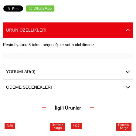
WhatsApp
ÜRÜN ÖZELLIKLERI
Peşin fiyatına 3 taksit seçeneği ile satın alabilirsiniz.
YORUMLAR
(0)
ÖDEME SEÇENEKLERI
İlgili Ürünler
Ücretsiz
Ücretsiz
%20
%27
Kargo
Kargo
İndirim
İndirim