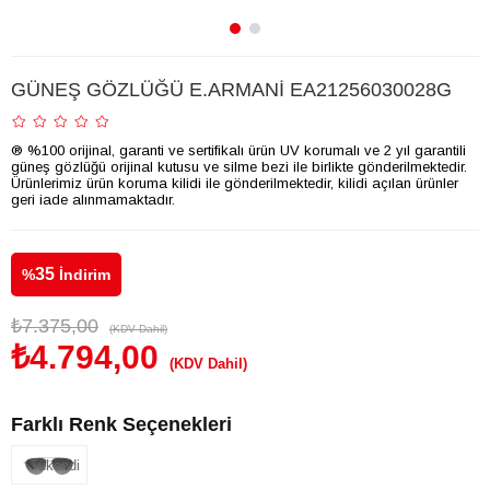
GÜNEŞ GÖZLÜĞÜ E.ARMANİ EA21256030028G
® %100 orijinal, garanti ve sertifikalı ürün UV korumalı ve 2 yıl garantili
güneş gözlüğü orijinal kutusu ve silme bezi ile birlikte gönderilmektedir.
Ürünlerimiz ürün koruma kilidi ile gönderilmektedir, kilidi açılan ürünler
geri iade alınmamaktadır.
35
%
İndirim
₺7.375,00
(KDV Dahil)
₺4.794,00
(KDV Dahil)
Farklı Renk Seçenekleri
Tükendi