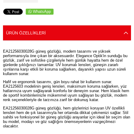
WhatsApp
ÜRÜN ÖZELLIKLERI
EA21256030028G güneş gözlüğü, modern tasarımı ve yüksek
performansıyla öne çıkan bir aksesuardır. Elegance Optik'in sunduğu bu
gözlük, zarif ve sofistike çizgileriyle hem günlük hayatta hem de özel
günlerde şıklığınızı tamamlar. UV korumalı lensleri, güneşin zararlı
ışınlarına karşı etkili bir koruma sağlarken, dayanıklı yapısı uzun süreli
kullanım sunar.
Hafif ve ergonomik tasarımı, gün boyu rahat bir kullanım sunar.
EA2125603 modelinin geniş lensleri, maksimum koruma sağlarken, yüz
hatlarınıza uyum sağlayarak konforlu bir deneyim sunar. Hem klasik hem
de sportif kombinlerinizle mükemmel uyum sağlayan bu gözlük, modern
renk seçenekleriyle de tarzınıza zarif bir dokunuş katar.
EA21256030028G güneş gözlüğü, hem gözlerinizi koruyan UV özellikli
lensleri hem de şık tasarımıyla her ortamda dikkat çekmenizi sağlar. Stil
sahibi ve fonksiyonel bir güneş gözlüğü arayanlar için ideal bir seçim olan
bu model, modayı ve göz sağlığını önemseyenlerin vazgeçilmezi
olacaktır.