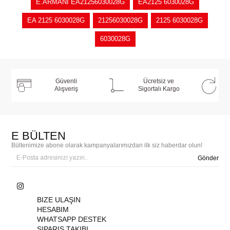
E.ARMANİ EA21256030028G
EA2125 6030028G
EA 2125 6030028G
21256030028G
2125 6030028G
6030028G
Güvenli
Ücretsiz ve
Alışveriş
Sigortalı Kargo
E BÜLTEN
Bültenimize abone olarak kampanyalarımızdan ilk siz haberdar olun!
Gönder
BIZE ULAŞIN
HESABIM
WHATSAPP DESTEK
SIPARIŞ TAKIBI