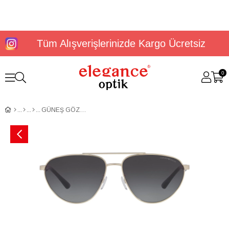
Tüm Alışverişlerinizde Kargo Ücretsiz
0
GÜNEŞ GÖZLÜĞÜ E.ARMANİ EA21256030028G