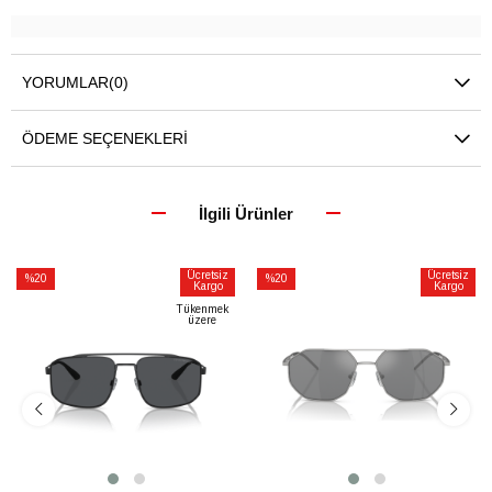
YORUMLAR
(0)
ÖDEME SEÇENEKLERI
İlgili Ürünler
Ücretsiz
Ücretsiz
%20
%20
Kargo
Kargo
İndirim
İndirim
Tükenmek
üzere
%20İndirim
%20İndirim