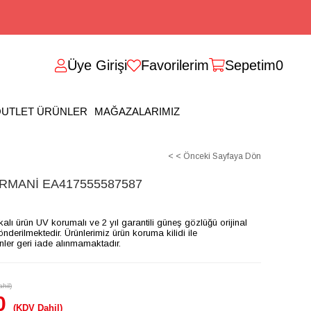
Üye Girişi
Favorilerim
Sepetim
0
UTLET ÜRÜNLER
MAĞAZALARIMIZ
< < Önceki Sayfaya Dön
RMANİ EA417555587587
ikalı ürün UV korumalı ve 2 yıl garantili güneş gözlüğü orijinal
gönderilmektedir. Ürünlerimiz ürün koruma kilidi ile
ünler geri iade alınmamaktadır.
hil)
0
(KDV Dahil)