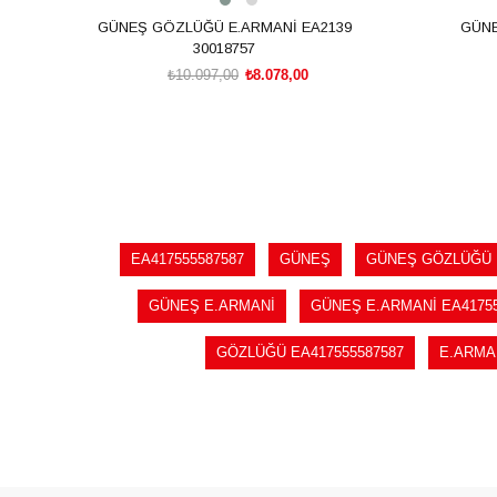
GÜNEŞ GÖZLÜĞÜ E.ARMANİ EA2139
GÜNE
30018757
₺10.097,00
₺8.078,00
SEPETE EKLE
EA417555587587
GÜNEŞ
GÜNEŞ GÖZLÜĞÜ
GÜNEŞ E.ARMANİ
GÜNEŞ E.ARMANİ EA41755
GÖZLÜĞÜ EA417555587587
E.ARMA