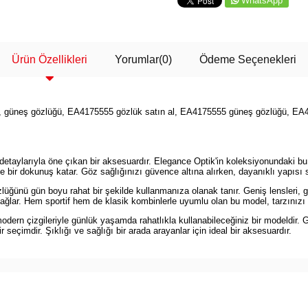
WhatsApp
Ürün Özellikleri
Yorumlar
(0)
Ödeme Seçenekleri
üneş gözlüğü, EA4175555 gözlük satın al, EA4175555 güneş gözlüğü, EA4
aylarıyla öne çıkan bir aksesuardır. Elegance Optik'in koleksiyonundaki bu mo
tike bir dokunuş katar. Göz sağlığınızı güvence altına alırken, dayanıklı yapısı
ğünü gün boyu rahat bir şekilde kullanmanıza olanak tanır. Geniş lensleri, g
ağlar. Hem sportif hem de klasik kombinlerle uyumlu olan bu model, tarzını
rn çizgileriyle günlük yaşamda rahatlıkla kullanabileceğiniz bir modeldir. G
eçimdir. Şıklığı ve sağlığı bir arada arayanlar için ideal bir aksesuardır.