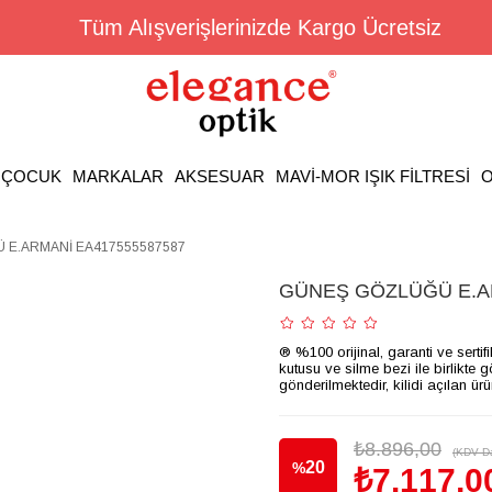
Tüm Alışverişlerinizde Kargo Ücretsiz
ÇOCUK
MARKALAR
AKSESUAR
MAVİ-MOR IŞIK FİLTRESİ
O
E.ARMANİ EA417555587587
GÜNEŞ GÖZLÜĞÜ E.A
® %100 orijinal, garanti ve sertif
kutusu ve silme bezi ile birlikte 
gönderilmektedir, kilidi açılan ür
₺8.896,00
(KDV Da
20
%
₺7.117,0