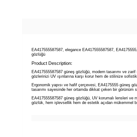
EA417555587587, elegance EA417555587587, EA4175555, g
gözlüğü
Product Description:
EA417555587587 güneş gözlüğü, modern tasarımı ve zarif det
gözlerinizi UV ışınlarına karşı korur hem de stilinize sofis
Ergonomik yapısı ve hafif çerçevesi, EA4175555 güneş gözlü
tasarımı sayesinde her ortamda dikkat çeken bir görünüm s
EA417555587587 güneş gözlüğü, UV korumalı lensleri ve mode
gözlük, hem işlevsellik hem de estetik açıdan mükemmel bir s