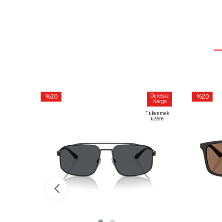
%20
Ücretsiz
%20
Kargo
İndirim
İndirim
Tükenmek
%20İndirim
%20İndiri
üzere