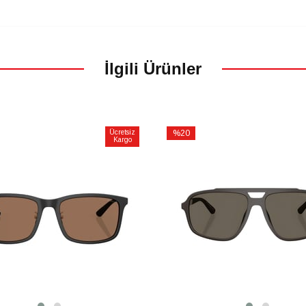
İlgili Ürünler
Ücretsiz
%20
Kargo
İndirim
m
%20İndirim