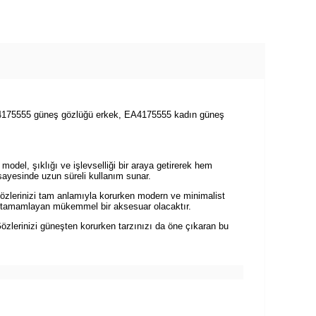
175555 güneş gözlüğü erkek, EA4175555 kadın güneş
del, şıklığı ve işlevselliği bir araya getirerek hem
 sayesinde uzun süreli kullanım sunar.
özlerinizi tam anlamıyla korurken modern ve minimalist
zı tamamlayan mükemmel bir aksesuar olacaktır.
özlerinizi güneşten korurken tarzınızı da öne çıkaran bu