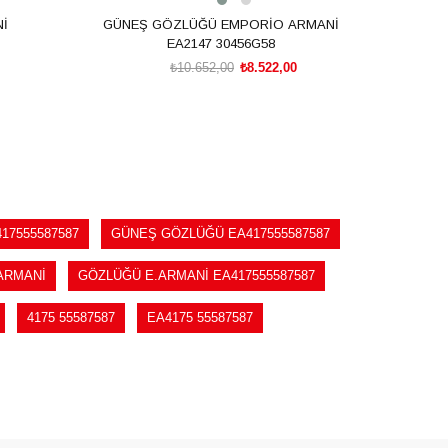
İ
GÜNEŞ GÖZLÜĞÜ EMPORİO ARMANİ
G
EA2147 30456G58
₺10.652,00
₺8.522,00
SEPETE EKLE
17555587587
GÜNEŞ GÖZLÜĞÜ EA417555587587
ARMANİ
GÖZLÜĞÜ E.ARMANİ EA417555587587
4175 55587587
EA4175 55587587