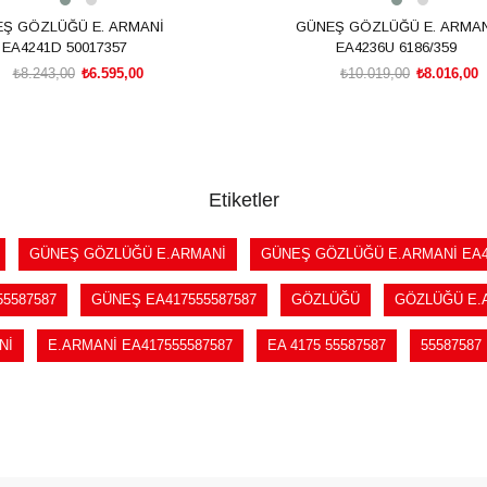
Ş GÖZLÜĞÜ E. ARMANİ
GÜNEŞ GÖZLÜĞÜ E. ARMAN
EA4241D 50017357
EA4236U 6186/359
₺8.243,00
₺6.595,00
₺10.019,00
₺8.016,00
SEPETE EKLE
SEPETE EKLE
Etiketler
GÜNEŞ GÖZLÜĞÜ E.ARMANİ
GÜNEŞ GÖZLÜĞÜ E.ARMANİ EA4
5587587
GÜNEŞ EA417555587587
GÖZLÜĞÜ
GÖZLÜĞÜ E.
Nİ
E.ARMANİ EA417555587587
EA 4175 55587587
55587587