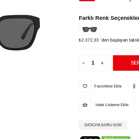
İndirim
Farklı Renk Seçenekler
₺2.372,33
`den başlayan taksit
Favorilere Ekle
İstek Listeme Ekle
SATICIYA SORU SOR