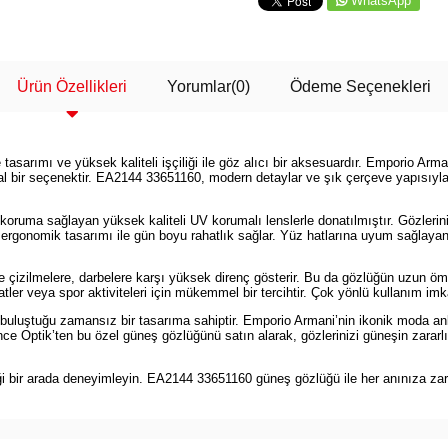
WhatsApp
Ürün Özellikleri
Yorumlar
(0)
Ödeme Seçenekleri
rımı ve yüksek kaliteli işçiliği ile göz alıcı bir aksesuardır. Emporio Armani
al bir seçenektir. EA2144 33651160, modern detaylar ve şık çerçeve yapısıyla h
 koruma sağlayan yüksek kaliteli UV korumalı lenslerle donatılmıştır. Gözlerin
rgonomik tasarımı ile gün boyu rahatlık sağlar. Yüz hatlarına uyum sağlayan
e çizilmelere, darbelere karşı yüksek direnç gösterir. Bu da gözlüğün uzun ö
 veya spor aktiviteleri için mükemmel bir tercihtir. Çok yönlü kullanım imkânı
buluştuğu zamansız bir tasarıma sahiptir. Emporio Armani’nin ikonik moda an
nce Optik’ten bu özel güneş gözlüğünü satın alarak, gözlerinizi güneşin zararlı
ği bir arada deneyimleyin. EA2144 33651160 güneş gözlüğü ile her anınıza zaraf