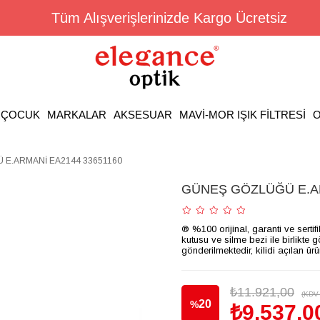
Tüm Alışverişlerinizde Kargo Ücretsiz
ÇOCUK
MARKALAR
AKSESUAR
MAVİ-MOR IŞIK FİLTRESİ
O
E.ARMANİ EA2144 33651160
GÜNEŞ GÖZLÜĞÜ E.AR
® %100 orijinal, garanti ve sertif
kutusu ve silme bezi ile birlikte 
gönderilmektedir, kilidi açılan ür
₺11.921,00
(KDV 
20
%
₺9.537,0