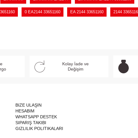
3651160
0 EA2144 33651160
EA 2144 33651160
2144 336511
ve
Kolay İade ve
argo
Değişim
BIZE ULAŞIN
HESABIM
WHATSAPP DESTEK
SIPARIŞ TAKIBI
GIZLILIK POLITIKALARI