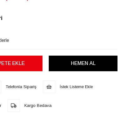
i
lerle
Telefonla Sipariş
İstek Listeme Ekle
r
Kargo Bedava