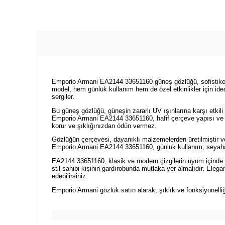
Emporio Armani EA2144 33651160 güneş gözlüğü, sofistike tasa
model, hem günlük kullanım hem de özel etkinlikler için ide
sergiler.
Bu güneş gözlüğü, güneşin zararlı UV ışınlarına karşı etkili
Emporio Armani EA2144 33651160, hafif çerçeve yapısı ve e
korur ve şıklığınızdan ödün vermez.
Gözlüğün çerçevesi, dayanıklı malzemelerden üretilmiştir v
Emporio Armani EA2144 33651160, günlük kullanım, seyahatler
EA2144 33651160, klasik ve modern çizgilerin uyum içinde 
stil sahibi kişinin gardırobunda mutlaka yer almalıdır. Elega
edebilirsiniz.
Emporio Armani gözlük satın alarak, şıklık ve fonksiyonelli