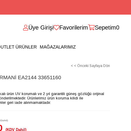
Üye Girişi
Favorilerim
Sepetim
0
UTLET ÜRÜNLER
MAĞAZALARIMIZ
< < Önceki Sayfaya Dön
MANİ EA2144 33651160
ikalı ürün UV korumalı ve 2 yıl garantili güneş gözlüğü orijinal
gönderilmektedir. Ürünlerimiz ürün koruma kilidi ile
ünler geri iade alınmamaktadır.
Dahil)
0
(KDV Dahil)