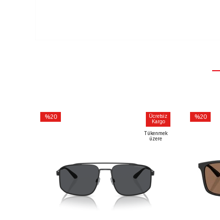
%20
Ücretsiz
%20
Kargo
İndirim
İndirim
Tükenmek
%20İndirim
%20İndiri
üzere