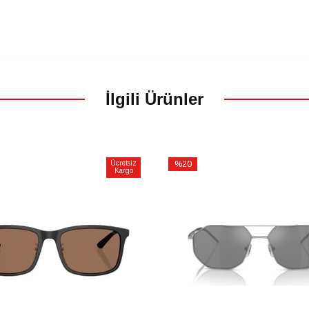
İlgili Ürünler
Ücretsiz
%20
Kargo
İndirim
m
%20İndirim