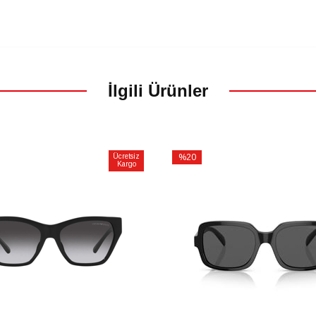
İlgili Ürünler
Ücretsiz
%20
Kargo
İndirim
m
%20İndirim