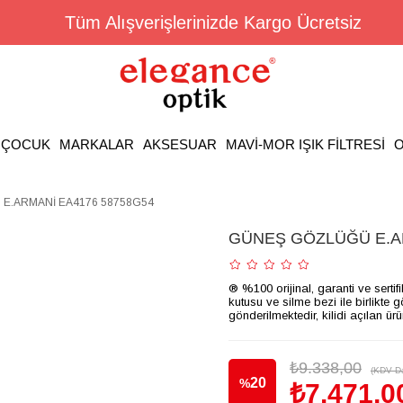
Tüm Alışverişlerinizde Kargo Ücretsiz
ÇOCUK
MARKALAR
AKSESUAR
MAVİ-MOR IŞIK FİLTRESİ
O
E.ARMANİ EA4176 58758G54
GÜNEŞ GÖZLÜĞÜ E.AR
® %100 orijinal, garanti ve sertif
kutusu ve silme bezi ile birlikte 
gönderilmektedir, kilidi açılan ür
₺9.338,00
(KDV Da
20
%
₺7.471,0