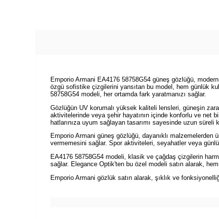
Emporio Armani EA4176 58758G54 güneş gözlüğü, modern tasa
özgü sofistike çizgilerini yansıtan bu model, hem günlük kull
58758G54 modeli, her ortamda fark yaratmanızı sağlar.
Gözlüğün UV korumalı yüksek kaliteli lensleri, güneşin za
aktivitelerinde veya şehir hayatının içinde konforlu ve net b
hatlarınıza uyum sağlayan tasarımı sayesinde uzun süreli k
Emporio Armani güneş gözlüğü, dayanıklı malzemelerden üret
vermemesini sağlar. Spor aktiviteleri, seyahatler veya günl
EA4176 58758G54 modeli, klasik ve çağdaş çizgilerin harman
sağlar. Elegance Optik'ten bu özel modeli satın alarak, hem e
Emporio Armani gözlük satın alarak, şıklık ve fonksiyonelliğ