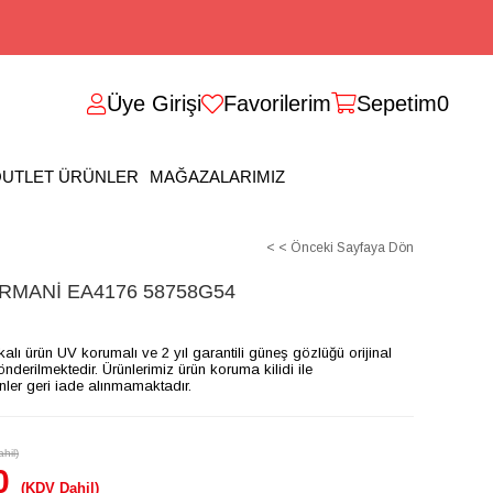
Üye Girişi
Favorilerim
Sepetim
0
UTLET ÜRÜNLER
MAĞAZALARIMIZ
< < Önceki Sayfaya Dön
MANİ EA4176 58758G54
ikalı ürün UV korumalı ve 2 yıl garantili güneş gözlüğü orijinal
gönderilmektedir. Ürünlerimiz ürün koruma kilidi ile
ünler geri iade alınmamaktadır.
hil)
0
(KDV Dahil)