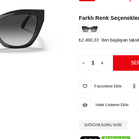
İndirim
Farklı Renk Seçenekler
₺2.490,33
`den başlayan taksit
Favorilere Ekle
İstek Listeme Ekle
SATICIYA SORU SOR