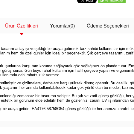
WhatsApp
Ürün Özellikleri
Yorumlar
(0)
Ödeme Seçenekleri
rım anlayışı ve şıklığı bir araya getirerek tarz sahibi kullanıcılar için m
anım hem de özel günler için ideal bir seçenektir. Şık çerçeve tasarımı, zarif 
rarlı ışınlarına karşı tam koruma sağlayarak göz sağlığınızı ön planda tuta
ir görüş sunar. Gün boyu rahat kullanım için hafif çerçeve yapısı ve ergonomik 
ullanımda dahi rahatsızlık vermez.
ilmiştir ve çizilmelere, darbelere karşı yüksek direnç gösterir. Bu özellik, 
ük yaşamın her anında kullanılabilecek kadar çok yönlü olan bu model, tarzın
landığı zamansız bir tasarıma sahiptir. Bu şık ve zarif güneş gözlüğü, her y
stetik bir görünüm elde edebilir hem de gözlerinizi zararlı UV ışınlarından kor
i bir araya getirin. EA4176 58758G54 güneş gözlüğü ile her anınıza zarafet kat