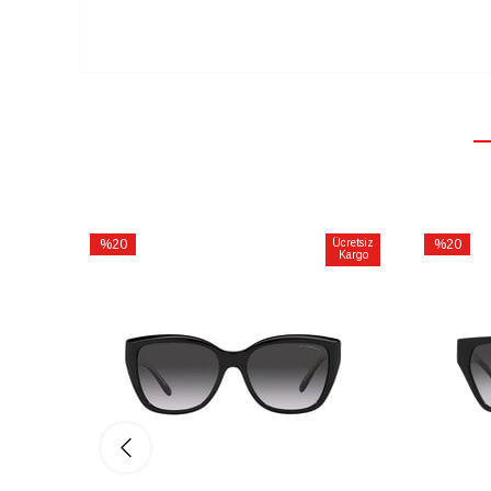
%20
Ücretsiz
%20
Kargo
İndirim
İndirim
%20İndirim
%20İndiri