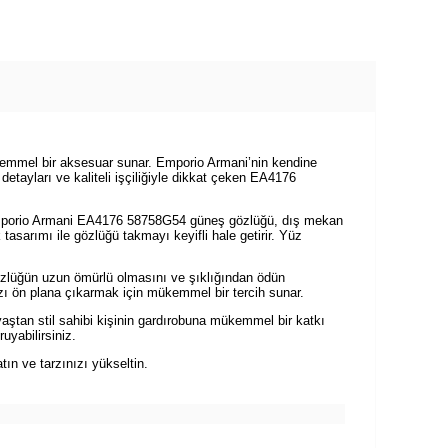
ükemmel bir aksesuar sunar. Emporio Armani’nin kendine
detayları ve kaliteli işçiliğiyle dikkat çeken EA4176
r. Emporio Armani EA4176 58758G54 güneş gözlüğü, dış mekan
tasarımı ile gözlüğü takmayı keyifli hale getirir. Yüz
gözlüğün uzun ömürlü olmasını ve şıklığından ödün
ızı ön plana çıkarmak için mükemmel bir tercih sunar.
aştan stil sahibi kişinin gardırobuna mükemmel bir katkı
uyabilirsiniz.
ın ve tarzınızı yükseltin.