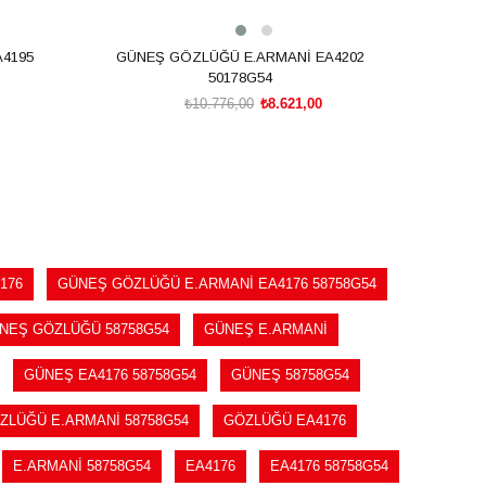
4195
GÜNEŞ GÖZLÜĞÜ E.ARMANİ EA4202
GÜNE
50178G54
₺10.776,00
₺8.621,00
SEPETE EKLE
176
GÜNEŞ GÖZLÜĞÜ E.ARMANİ EA4176 58758G54
NEŞ GÖZLÜĞÜ 58758G54
GÜNEŞ E.ARMANİ
GÜNEŞ EA4176 58758G54
GÜNEŞ 58758G54
ZLÜĞÜ E.ARMANİ 58758G54
GÖZLÜĞÜ EA4176
E.ARMANİ 58758G54
EA4176
EA4176 58758G54