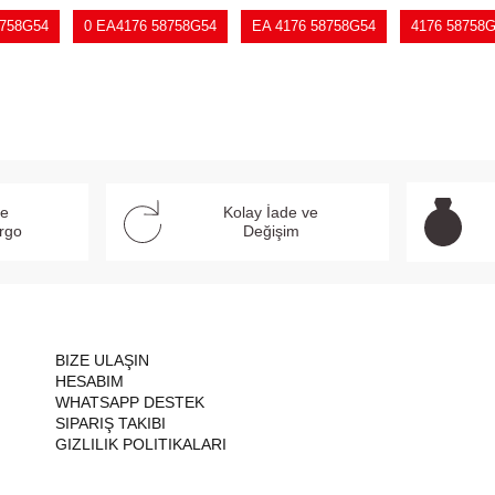
758G54
0 EA4176 58758G54
EA 4176 58758G54
4176 58758
ve
Kolay İade ve
argo
Değişim
BIZE ULAŞIN
HESABIM
WHATSAPP DESTEK
SIPARIŞ TAKIBI
GIZLILIK POLITIKALARI