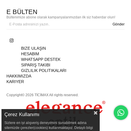
E BÜLTEN
Bültenimize abone olarak kampanyalarımızdan ilk siz haberdar olun!
Gönder
BIZE ULAŞIN
HESABIM
WHATSAPP DESTEK
SIPARIŞ TAKIBI
GIZLILIK POLITIKALARI
HAKKIMIZDA
KARIYER
Copyright© 2026 TİCİMAX All rights reserved.
Çerez Kullanımı
Sizlere en iyi alışveriş deneyimini sunabilmek adına
sitemizde çerezler(cookies) kullanmaktayız. Detaylı bilgi