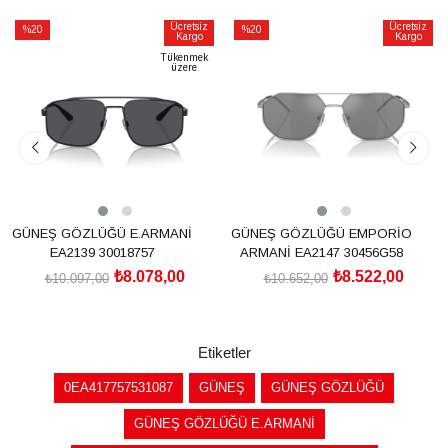
Ücretsiz
Ücretsiz
%20
%20
Kargo
Kargo
İndirim
İndirim
Tükenmek
üzere
%20İndirim
%20İndirim
GÜNEŞ GÖZLÜĞÜ E.ARMANİ
GÜNEŞ GÖZLÜĞÜ EMPORİO
EA2139 30018757
ARMANİ EA2147 30456G58
₺8.078,00
₺8.522,00
₺10.097,00
₺10.652,00
SEPETE EKLE
SEPETE EKLE
Etiketler
0EA417757531087
GÜNEŞ
GÜNEŞ GÖZLÜĞÜ
GÜNEŞ GÖZLÜĞÜ E.ARMANİ