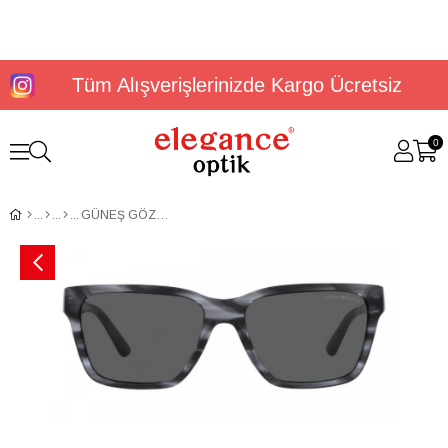
Tüm Alışverişlerinizde Kargo Ücretsiz
0
GÜNEŞ GÖZLÜĞÜ E.ARMANİ EA417757531087