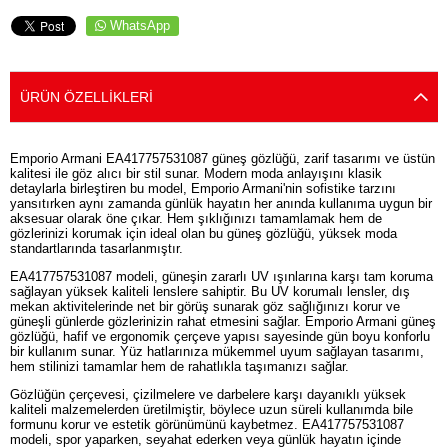
WhatsApp
ÜRÜN ÖZELLIKLERI
Emporio Armani EA417757531087 güneş gözlüğü, zarif tasarımı ve üstün
kalitesi ile göz alıcı bir stil sunar. Modern moda anlayışını klasik
detaylarla birleştiren bu model, Emporio Armani'nin sofistike tarzını
yansıtırken aynı zamanda günlük hayatın her anında kullanıma uygun bir
aksesuar olarak öne çıkar. Hem şıklığınızı tamamlamak hem de
gözlerinizi korumak için ideal olan bu güneş gözlüğü, yüksek moda
standartlarında tasarlanmıştır.
EA417757531087 modeli, güneşin zararlı UV ışınlarına karşı tam koruma
sağlayan yüksek kaliteli lenslere sahiptir. Bu UV korumalı lensler, dış
mekan aktivitelerinde net bir görüş sunarak göz sağlığınızı korur ve
güneşli günlerde gözlerinizin rahat etmesini sağlar. Emporio Armani güneş
gözlüğü, hafif ve ergonomik çerçeve yapısı sayesinde gün boyu konforlu
bir kullanım sunar. Yüz hatlarınıza mükemmel uyum sağlayan tasarımı,
hem stilinizi tamamlar hem de rahatlıkla taşımanızı sağlar.
Gözlüğün çerçevesi, çizilmelere ve darbelere karşı dayanıklı yüksek
kaliteli malzemelerden üretilmiştir, böylece uzun süreli kullanımda bile
formunu korur ve estetik görünümünü kaybetmez. EA417757531087
modeli, spor yaparken, seyahat ederken veya günlük hayatın içinde