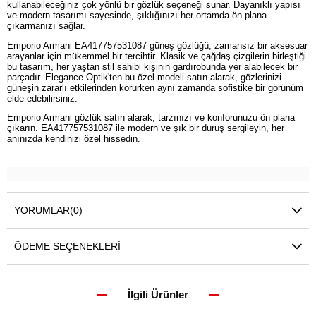
kullanabileceğiniz çok yönlü bir gözlük seçeneği sunar. Dayanıklı yapısı
ve modern tasarımı sayesinde, şıklığınızı her ortamda ön plana
çıkarmanızı sağlar.
Emporio Armani EA417757531087 güneş gözlüğü, zamansız bir aksesuar
arayanlar için mükemmel bir tercihtir. Klasik ve çağdaş çizgilerin birleştiği
bu tasarım, her yaştan stil sahibi kişinin gardırobunda yer alabilecek bir
parçadır. Elegance Optik'ten bu özel modeli satın alarak, gözlerinizi
güneşin zararlı etkilerinden korurken aynı zamanda sofistike bir görünüm
elde edebilirsiniz.
Emporio Armani gözlük satın alarak, tarzınızı ve konforunuzu ön plana
çıkarın. EA417757531087 ile modern ve şık bir duruş sergileyin, her
anınızda kendinizi özel hissedin.
YORUMLAR
(0)
ÖDEME SEÇENEKLERI
İlgili Ürünler