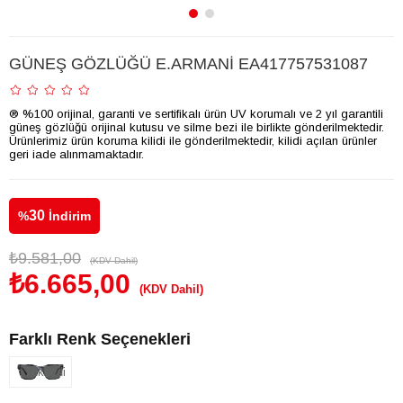
GÜNEŞ GÖZLÜĞÜ E.ARMANİ EA417757531087
® %100 orijinal, garanti ve sertifikalı ürün UV korumalı ve 2 yıl garantili
güneş gözlüğü orijinal kutusu ve silme bezi ile birlikte gönderilmektedir.
Ürünlerimiz ürün koruma kilidi ile gönderilmektedir, kilidi açılan ürünler
geri iade alınmamaktadır.
30
%
İndirim
₺9.581,00
(KDV Dahil)
₺6.665,00
(KDV Dahil)
Farklı Renk Seçenekleri
Tükendi