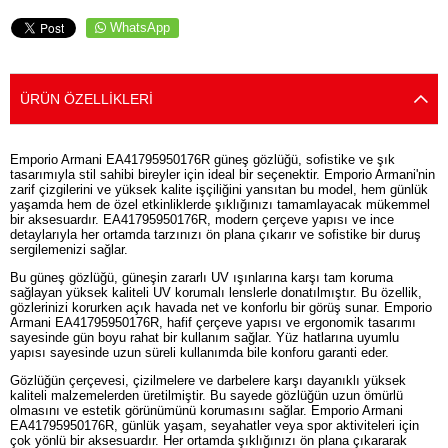
WhatsApp
ÜRÜN ÖZELLIKLERI
Emporio Armani EA41795950176R güneş gözlüğü, sofistike ve şık
tasarımıyla stil sahibi bireyler için ideal bir seçenektir. Emporio Armani'nin
zarif çizgilerini ve yüksek kalite işçiliğini yansıtan bu model, hem günlük
yaşamda hem de özel etkinliklerde şıklığınızı tamamlayacak mükemmel
bir aksesuardır. EA41795950176R, modern çerçeve yapısı ve ince
detaylarıyla her ortamda tarzınızı ön plana çıkarır ve sofistike bir duruş
sergilemenizi sağlar.
Bu güneş gözlüğü, güneşin zararlı UV ışınlarına karşı tam koruma
sağlayan yüksek kaliteli UV korumalı lenslerle donatılmıştır. Bu özellik,
gözlerinizi korurken açık havada net ve konforlu bir görüş sunar. Emporio
Armani EA41795950176R, hafif çerçeve yapısı ve ergonomik tasarımı
sayesinde gün boyu rahat bir kullanım sağlar. Yüz hatlarına uyumlu
yapısı sayesinde uzun süreli kullanımda bile konforu garanti eder.
Gözlüğün çerçevesi, çizilmelere ve darbelere karşı dayanıklı yüksek
kaliteli malzemelerden üretilmiştir. Bu sayede gözlüğün uzun ömürlü
olmasını ve estetik görünümünü korumasını sağlar. Emporio Armani
EA41795950176R, günlük yaşam, seyahatler veya spor aktiviteleri için
çok yönlü bir aksesuardır. Her ortamda şıklığınızı ön plana çıkararak