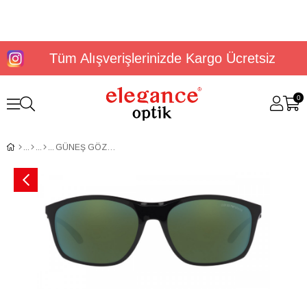
Tüm Alışverişlerinizde Kargo Ücretsiz
0
GÜNEŞ GÖZLÜĞÜ E.ARMANİ EA41795950176R