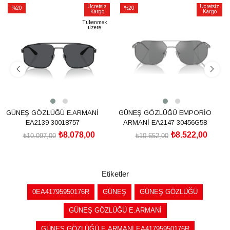
Ücretsiz
Ücretsiz
%20
%20
Kargo
Kargo
İndirim
İndirim
Tükenmek
üzere
%20İndirim
%20İndirim
GÜNEŞ GÖZLÜĞÜ E.ARMANİ
GÜNEŞ GÖZLÜĞÜ EMPORİO
EA2139 30018757
ARMANİ EA2147 30456G58
₺8.078,00
₺8.522,00
₺10.097,00
₺10.652,00
SEPETE EKLE
SEPETE EKLE
Etiketler
0EA41795950176R
GÜNEŞ
GÜNEŞ GÖZLÜĞÜ
GÜNEŞ GÖZLÜĞÜ E.ARMANİ
GÜNEŞ GÖZLÜĞÜ E.ARMANİ EA41795950176R