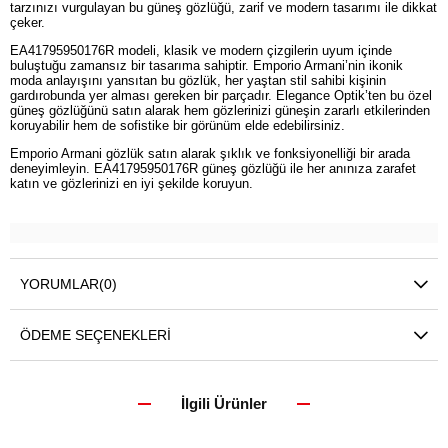
tarzınızı vurgulayan bu güneş gözlüğü, zarif ve modern tasarımı ile dikkat
çeker.
EA41795950176R modeli, klasik ve modern çizgilerin uyum içinde
buluştuğu zamansız bir tasarıma sahiptir. Emporio Armani’nin ikonik
moda anlayışını yansıtan bu gözlük, her yaştan stil sahibi kişinin
gardırobunda yer alması gereken bir parçadır. Elegance Optik’ten bu özel
güneş gözlüğünü satın alarak hem gözlerinizi güneşin zararlı etkilerinden
koruyabilir hem de sofistike bir görünüm elde edebilirsiniz.
Emporio Armani gözlük satın alarak şıklık ve fonksiyonelliği bir arada
deneyimleyin. EA41795950176R güneş gözlüğü ile her anınıza zarafet
katın ve gözlerinizi en iyi şekilde koruyun.
YORUMLAR
(0)
ÖDEME SEÇENEKLERI
İlgili Ürünler