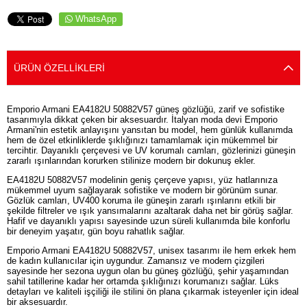
WhatsApp
ÜRÜN ÖZELLIKLERI
Emporio Armani EA4182U 50882V57 güneş gözlüğü, zarif ve sofistike
tasarımıyla dikkat çeken bir aksesuardır. İtalyan moda devi Emporio
Armani'nin estetik anlayışını yansıtan bu model, hem günlük kullanımda
hem de özel etkinliklerde şıklığınızı tamamlamak için mükemmel bir
tercihtir. Dayanıklı çerçevesi ve UV korumalı camları, gözlerinizi güneşin
zararlı ışınlarından korurken stilinize modern bir dokunuş ekler.
EA4182U 50882V57 modelinin geniş çerçeve yapısı, yüz hatlarınıza
mükemmel uyum sağlayarak sofistike ve modern bir görünüm sunar.
Gözlük camları, UV400 koruma ile güneşin zararlı ışınlarını etkili bir
şekilde filtreler ve ışık yansımalarını azaltarak daha net bir görüş sağlar.
Hafif ve dayanıklı yapısı sayesinde uzun süreli kullanımda bile konforlu
bir deneyim yaşatır, gün boyu rahatlık sağlar.
Emporio Armani EA4182U 50882V57, unisex tasarımı ile hem erkek hem
de kadın kullanıcılar için uygundur. Zamansız ve modern çizgileri
sayesinde her sezona uygun olan bu güneş gözlüğü, şehir yaşamından
sahil tatillerine kadar her ortamda şıklığınızı korumanızı sağlar. Lüks
detayları ve kaliteli işçiliği ile stilini ön plana çıkarmak isteyenler için ideal
bir aksesuardır.