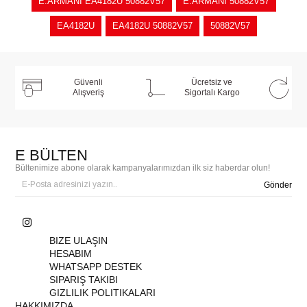
E.ARMANİ EA4182U 50882V57
E.ARMANİ 50882V57
EA4182U
EA4182U 50882V57
50882V57
Güvenli
Ücretsiz ve
Alışveriş
Sigortalı Kargo
E BÜLTEN
Bültenimize abone olarak kampanyalarımızdan ilk siz haberdar olun!
Gönder
BIZE ULAŞIN
HESABIM
WHATSAPP DESTEK
SIPARIŞ TAKIBI
GIZLILIK POLITIKALARI
HAKKIMIZDA