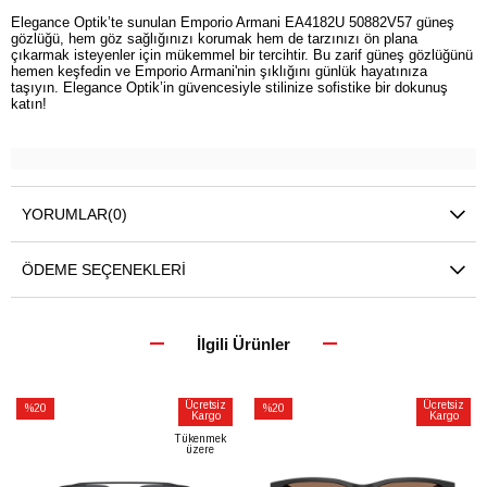
Elegance Optik’te sunulan Emporio Armani EA4182U 50882V57 güneş
gözlüğü, hem göz sağlığınızı korumak hem de tarzınızı ön plana
çıkarmak isteyenler için mükemmel bir tercihtir. Bu zarif güneş gözlüğünü
hemen keşfedin ve Emporio Armani'nin şıklığını günlük hayatınıza
taşıyın. Elegance Optik’in güvencesiyle stilinize sofistike bir dokunuş
katın!
YORUMLAR
(0)
ÖDEME SEÇENEKLERI
İlgili Ürünler
Ücretsiz
Ücretsiz
%20
%20
Kargo
Kargo
İndirim
İndirim
Tükenmek
üzere
%20İndirim
%20İndirim