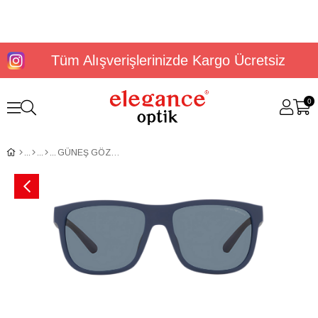
Tüm Alışverişlerinizde Kargo Ücretsiz
0
GÜNEŞ GÖZLÜĞÜ E.ARMANİ EA4182U 50882V57