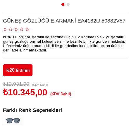
GÜNEŞ GÖZLÜĞÜ E.ARMANİ EA4182U 50882V57
® %100 orijinal, garanti ve sertifikalı ürün UV korumalı ve 2 yıl garantili
güneş gözlüğü orijinal kutusu ve silme bezi ile birlikte gönderilmektedir.
Ürünlerimiz ürün koruma kilidi ile gönderilmektedir, kilidi açılan ürünler
geri iade alınmamaktadır.
20
%
İndirim
₺12.931,00
(KDV Dahil)
₺10.345,00
(KDV Dahil)
Farklı Renk Seçenekleri