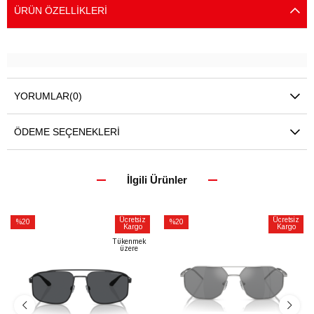
ÜRÜN ÖZELLIKLERI
YORUMLAR
(0)
ÖDEME SEÇENEKLERI
İlgili Ürünler
Ücretsiz
Ücretsiz
%20
%20
Kargo
Kargo
İndirim
İndirim
Tükenmek
üzere
%20İndirim
%20İndirim