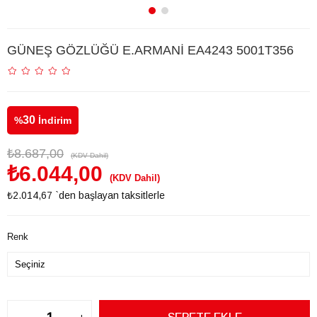
GÜNEŞ GÖZLÜĞÜ E.ARMANİ EA4243 5001T356
30
%
İndirim
₺8.687,00
(KDV Dahil)
₺6.044,00
(KDV Dahil)
₺2.014,67
`den başlayan taksitlerle
Renk