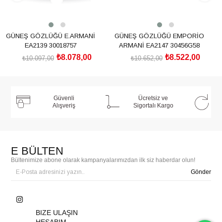
GÜNEŞ GÖZLÜĞÜ E.ARMANİ
GÜNEŞ GÖZLÜĞÜ EMPORİO
EA2139 30018757
ARMANİ EA2147 30456G58
₺8.078,00
₺8.522,00
₺10.097,00
₺10.652,00
SEPETE EKLE
SEPETE EKLE
Güvenli
Ücretsiz ve
Alışveriş
Sigortalı Kargo
E BÜLTEN
Bültenimize abone olarak kampanyalarımızdan ilk siz haberdar olun!
Gönder
BIZE ULAŞIN
HESABIM