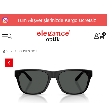
Tüm Alışverişlerinizde Kargo Ücretsiz
0
GÜNEŞ GÖZLÜĞÜ E.ARMANİ EA4243 5001T356