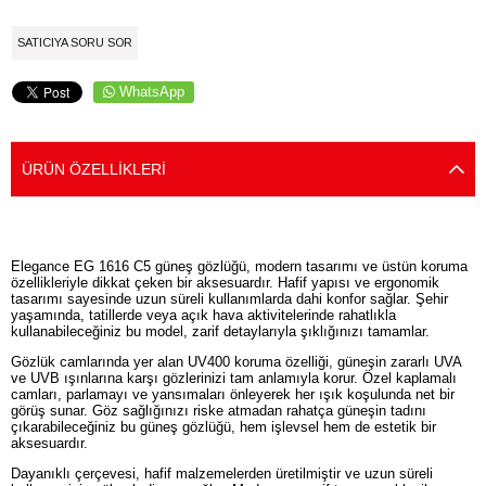
SATICIYA SORU SOR
WhatsApp
ÜRÜN ÖZELLIKLERI
Elegance EG 1616 C5 güneş gözlüğü, modern tasarımı ve üstün koruma
özellikleriyle dikkat çeken bir aksesuardır. Hafif yapısı ve ergonomik
tasarımı sayesinde uzun süreli kullanımlarda dahi konfor sağlar. Şehir
yaşamında, tatillerde veya açık hava aktivitelerinde rahatlıkla
kullanabileceğiniz bu model, zarif detaylarıyla şıklığınızı tamamlar.
Gözlük camlarında yer alan UV400 koruma özelliği, güneşin zararlı UVA
ve UVB ışınlarına karşı gözlerinizi tam anlamıyla korur. Özel kaplamalı
camları, parlamayı ve yansımaları önleyerek her ışık koşulunda net bir
görüş sunar. Göz sağlığınızı riske atmadan rahatça güneşin tadını
çıkarabileceğiniz bu güneş gözlüğü, hem işlevsel hem de estetik bir
aksesuardır.
Dayanıklı çerçevesi, hafif malzemelerden üretilmiştir ve uzun süreli