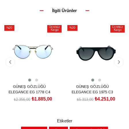
İlgili Ürünler
Ücretsiz
Ücretsiz
%20
%20
Kargo
Kargo
İndirim
İndirim
%20İndirim
%20İndirim
GÜNEŞ GÖZLÜĞÜ
GÜNEŞ GÖZLÜĞÜ
ELEGANCE EG 1778 C4
ELEGANCE EG 1975 C3
₺1.885,00
₺4.251,00
₺2.356,00
₺5.313,00
SEPETE EKLE
SEPETE EKLE
Etiketler