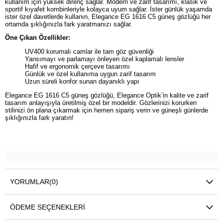
kullanım için yüksek direnç sağlar. Modern ve zarif tasarımı, klasik ve
sportif kıyafet kombinleriyle kolayca uyum sağlar. İster günlük yaşamda
ister özel davetlerde kullanın, Elegance EG 1616 C5 güneş gözlüğü her
ortamda şıklığınızla fark yaratmanızı sağlar.
Öne Çıkan Özellikler:
UV400 korumalı camlar ile tam göz güvenliği
Yansımayı ve parlamayı önleyen özel kaplamalı lensler
Hafif ve ergonomik çerçeve tasarımı
Günlük ve özel kullanıma uygun zarif tasarım
Uzun süreli konfor sunan dayanıklı yapı
Elegance EG 1616 C5 güneş gözlüğü, Elegance Optik’in kalite ve zarif
tasarım anlayışıyla üretilmiş özel bir modeldir. Gözlerinizi korurken
stilinizi ön plana çıkarmak için hemen sipariş verin ve güneşli günlerde
şıklığınızla fark yaratın!
YORUMLAR
(0)
ÖDEME SEÇENEKLERI