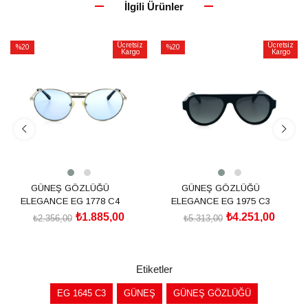
İlgili Ürünler
Ücretsiz
Ücretsiz
%20
%20
Kargo
Kargo
İndirim
İndirim
%20İndirim
%20İndirim
GÜNEŞ GÖZLÜĞÜ
GÜNEŞ GÖZLÜĞÜ
ELEGANCE EG 1778 C4
ELEGANCE EG 1975 C3
₺1.885,00
₺4.251,00
₺2.356,00
₺5.313,00
SEPETE EKLE
SEPETE EKLE
Etiketler
EG 1645 C3
GÜNEŞ
GÜNEŞ GÖZLÜĞÜ