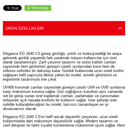
WhatsApp
ÜRÜN ÖZELLIKLERI
Elegance EG 1645 C3 güneş gözlüğü, şıklık ve fonksiyonelliği bir araya
getirerek günlük yaşamda fark yaratmak isteyen kullanıcılar için özel
olarak tasarlanmıştır. Zarif çerçeve tasarımı ve üstün kaliteli camları
sayesinde hem gözlerinizi güneşin zararlı ışınlarından korur hem de
stilinize sofistike bir dokunuş katar. Günlük kullanımda uzun süreli konfor
sağlayan hafif yapısıyla dikkat çeken bu model, estetik görünümü ve
ergonomik tasarımıyla öne çıkar.
UV400 korumalı camları sayesinde güneşin zararlı UVA ve UVB ışınlarına
karşı maksimum koruma sağlar. Göz sağlığınızı korurken aynı zamanda
net bir görüş sunan özel kaplamalı camları, parlamaları ve yansımaları
önleyerek açık havada konforlu bir kullanım sağlar. İster şehirde ister
sahilde kullanabileceğiniz bu model, tarzınızı tamamlayan en iyi
aksesuarınız olacak.
Elegance EG 1645 C3’ün hafif ancak dayanıklı çerçevesi, uzun süreli
kullanımlarda dahi maksimum dayanıklılık sağlar. Modern tasarımı ve
zarif detayları ile farklı kıyafet kombinlerine mükemmel uyum sağlar. Hem