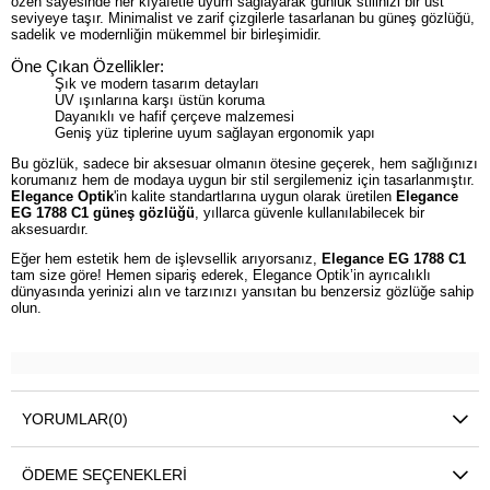
özen sayesinde her kıyafetle uyum sağlayarak günlük stilinizi bir üst
seviyeye taşır. Minimalist ve zarif çizgilerle tasarlanan bu güneş gözlüğü,
sadelik ve modernliğin mükemmel bir birleşimidir.
Öne Çıkan Özellikler:
Şık ve modern tasarım detayları
UV ışınlarına karşı üstün koruma
Dayanıklı ve hafif çerçeve malzemesi
Geniş yüz tiplerine uyum sağlayan ergonomik yapı
Bu gözlük, sadece bir aksesuar olmanın ötesine geçerek, hem sağlığınızı
korumanız hem de modaya uygun bir stil sergilemeniz için tasarlanmıştır.
Elegance Optik
'in kalite standartlarına uygun olarak üretilen
Elegance
EG 1788 C1 güneş gözlüğü
, yıllarca güvenle kullanılabilecek bir
aksesuardır.
Eğer hem estetik hem de işlevsellik arıyorsanız,
Elegance EG 1788 C1
tam size göre! Hemen sipariş ederek, Elegance Optik’in ayrıcalıklı
dünyasında yerinizi alın ve tarzınızı yansıtan bu benzersiz gözlüğe sahip
olun.
YORUMLAR
(0)
ÖDEME SEÇENEKLERI