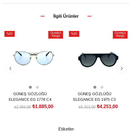
İlgili Ürünler
Ücretsiz
Ücretsiz
%20
%20
Kargo
Kargo
İndirim
İndirim
%20İndirim
%20İndirim
GÜNEŞ GÖZLÜĞÜ
GÜNEŞ GÖZLÜĞÜ
ELEGANCE EG 1778 C4
ELEGANCE EG 1975 C3
₺1.885,00
₺4.251,00
₺2.356,00
₺5.313,00
SEPETE EKLE
SEPETE EKLE
Etiketler