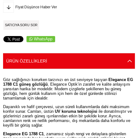
Fiyat Düşünce Haber Ver
SATICIYA SORU SOR
WhatsApp
ÜRÜN ÖZELLIKLERI
Göz sağlığınızı korurken tarzınızı en üst seviyeye taşıyan
Elegance EG
1788 C1 güneş gözlüğü
, Elegance Optik’in zarafet ve kalite anlayışını
yansıtan harika bir modeldir. Modern çizgilerle şekillenen bu güneş
gözlüğü, hem günlük kullanım için hem de özel günlerde stilinizi
tamamlamak için idealdir.
Dayanıklı ve hafif çerçevesi, uzun süreli kullanımlarda dahi maksimum
konfor sunar. Camları, üstün
UV koruma teknolojisi
ile donatılmıştır ve
gözlerinizi zararlı güneş ışınlarından etkin bir şekilde korur. Ayrıca,
camlarının renk ve netlik performansı, dış mekanlarda daha konforlu ve
keyifli bir görüş sağlar.
Elegance EG 1788 C1
, zamansız siyah rengi ve detaylara gösterilen