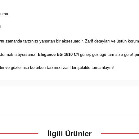
oruma
u
ynı zamanda tarzınızı yansıtan bir aksesuardır. Zarif detayları ve üstün koruma
uşturmak istiyorsanız,
Elegance EG 1810 C4
güneş gözlüğü tam size göre! Şim
din ve gözlerinizi korurken tarzınızı zarif bir şekilde tamamlayın!
İlgili Ürünler