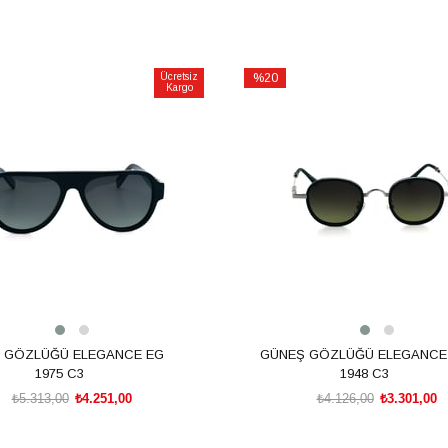
Ücretsiz
%20
Kargo
İndirim
m
%20İndirim
 GÖZLÜĞÜ ELEGANCE EG
GÜNEŞ GÖZLÜĞÜ ELEGANCE
1975 C3
1948 C3
₺5.313,00
₺4.251,00
₺4.126,00
₺3.301,00