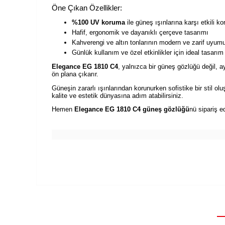
Öne Çıkan Özellikler:
%100 UV koruma
ile güneş ışınlarına karşı etkili k
Hafif, ergonomik ve dayanıklı çerçeve tasarımı
Kahverengi ve altın tonlarının modern ve zarif uyum
Günlük kullanım ve özel etkinlikler için ideal tasarım
Elegance EG 1810 C4
, yalnızca bir güneş gözlüğü değil, a
ön plana çıkarır.
Güneşin zararlı ışınlarından korunurken sofistike bir stil ol
kalite ve estetik dünyasına adım atabilirsiniz.
Hemen
Elegance EG 1810 C4 güneş gözlüğü
nü sipariş e