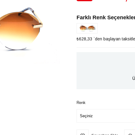
İndirim
Farklı Renk Seçenekler
Tükendi
₺628,33
`den başlayan taksitle
Ü
Renk