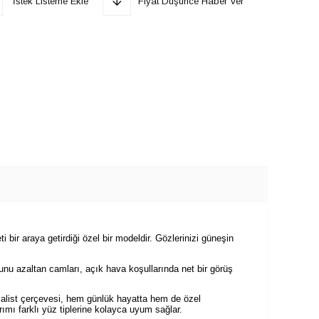
İstek Listeme Ekle
Fiyat Düşünce Haber Ver
ti bir araya getirdiği özel bir modeldir. Gözlerinizi güneşin
ğunu azaltan camları, açık hava koşullarında net bir görüş
nimalist çerçevesi, hem günlük hayatta hem de özel
ımı farklı yüz tiplerine kolayca uyum sağlar.