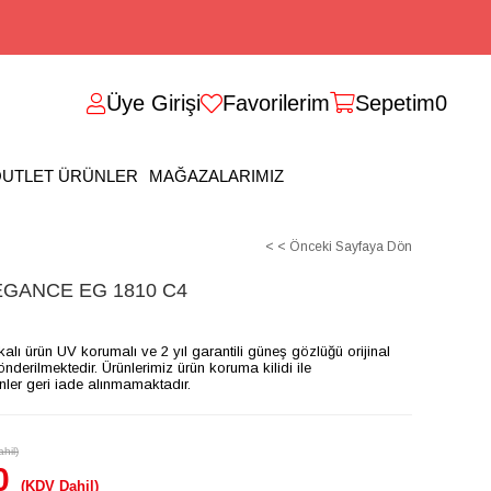
Üye Girişi
Favorilerim
Sepetim
0
UTLET ÜRÜNLER
MAĞAZALARIMIZ
< < Önceki Sayfaya Dön
GANCE EG 1810 C4
ikalı ürün UV korumalı ve 2 yıl garantili güneş gözlüğü orijinal
gönderilmektedir. Ürünlerimiz ürün koruma kilidi ile
ünler geri iade alınmamaktadır.
hil)
0
(KDV Dahil)