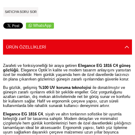
SATICIYA SORU SOR
WhatsApp
ÜRÜN ÖZELLIKLERI
Zarafeti ve fonksiyonelliği bir araya getiren
Elegance EG 1816 C4 güneş
gözlüğü
, Elegance Optik’in kalite ve modern tasarım anlayışını yansıtan
özel bir modeldir. Hem günlük yaşamda hem de özel davetlerde tarzınızı
ön plana çıkarırken gözlerinizi güneşin zararlı ışınlarından güvenle korur.
Bu gözlük, gelişmiş
%100 UV koruma teknolojisi
ile donatılmıştır ve
güneşin zararlı ışınlarını etkili bir şekilde engeller. Göz yorgunluğunu
azaltan camları, dış mekan aktivitelerinde net bir görüş sunar ve konforlu
bir kullanım sağlar. Hafif ve ergonomik çerçeve yapısı, uzun süreli
kullanımlarda bile rahatlık sunarak kullanıcı deneyimini artırır.
Elegance EG 1816 C4
, siyah ve altın tonlarının sofistike bir uyumla
birleştiği zarif bir tasarıma sahiptir. Modern detayları ve minimalist
çizgileriyle hem günlük kombinlerinizi hem de özel davetlerdeki şıklığınızı
tamamlayan ideal bir aksesuardır. Ergonomik yapısı, farklı yüz tiplerine
uyum sağlarken dayanıklı çerçeve malzemesi uzun yıllar boyunca