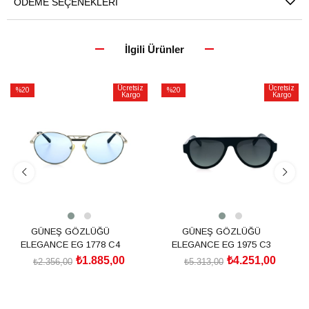
ÖDEME SEÇENEKLERI
İlgili Ürünler
Ücretsiz
Ücretsiz
%20
%20
Kargo
Kargo
İndirim
İndirim
%20İndirim
%20İndirim
GÜNEŞ GÖZLÜĞÜ
GÜNEŞ GÖZLÜĞÜ
ELEGANCE EG 1778 C4
ELEGANCE EG 1975 C3
₺1.885,00
₺4.251,00
₺2.356,00
₺5.313,00
SEPETE EKLE
SEPETE EKLE