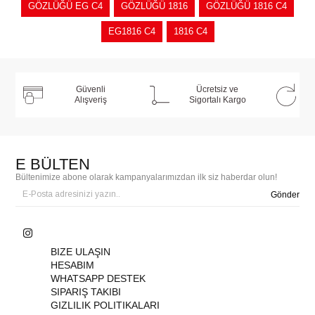
GÖZLÜĞÜ EG C4
GÖZLÜĞÜ 1816
GÖZLÜĞÜ 1816 C4
EG1816 C4
1816 C4
Güvenli
Ücretsiz ve
Alışveriş
Sigortalı Kargo
E BÜLTEN
Bültenimize abone olarak kampanyalarımızdan ilk siz haberdar olun!
Gönder
BIZE ULAŞIN
HESABIM
WHATSAPP DESTEK
SIPARIŞ TAKIBI
GIZLILIK POLITIKALARI