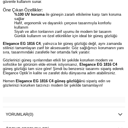
güvenle kullanım sunar.
Öne Çıkan Özellikler:
%100 UV koruma
ile güneşin zararlı etkilerine karşı tam koruma
sağlar
Hafif, ergonomik ve dayanıklı çerçeve tasarımıyla konforlu
kullanım
Siyah ve altın tonlarının zarif uyumu ile modern bir tasarım
Günlük kullanım ve özel etkinlikler için ideal bir güneş gözlüğü
Elegance EG 1816 C4
, yalnızca bir güneş gözlüğü değil, aynı zamanda
stilinizi tamamlayan zarif bir aksesuardır. Göz sağlığınızı korumanın yanı
sıra, tasarımındaki zarafetle her ortamda fark yaratır.
Gözlerinizi güneş ışınlarından etkili bir şekilde korurken modern ve
sofistike bir görünüm elde etmek istiyorsanız,
Elegance EG 1816 C4
güneş gözlüğü tam size göre! Şimdi bu benzersiz tasarımı sipariş ederek
Elegance Optik’in kalite ve zarafet dolu dünyasına adım atabilirsiniz.
Hemen
Elegance EG 1816 C4 güneş gözlüğü
nü sipariş edin ve
gözlerinizi korurken tarzınızı modern bir şekilde tamamlayın!
YORUMLAR
(0)