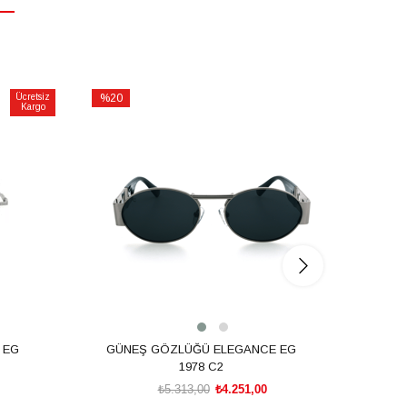
Ücretsiz
%20
%20
Kargo
İndirim
İndirim
%20İndirim
%20İnd
 EG
GÜNEŞ GÖZLÜĞÜ ELEGANCE EG
GÜN
1978 C2
₺5.313,00
₺4.251,00