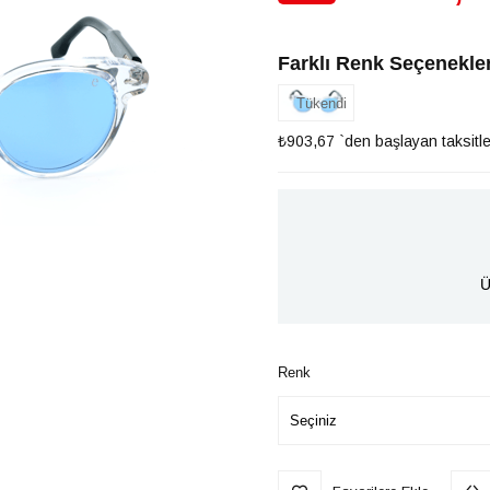
İndirim
Farklı Renk Seçenekler
Tükendi
₺903,67
`den başlayan taksitle
Ü
Renk