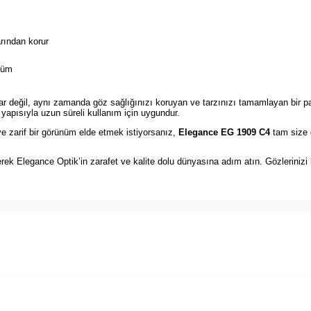
arından korur
nüm
ar değil, aynı zamanda göz sağlığınızı koruyan ve tarzınızı tamamlayan bir pa
yapısıyla uzun süreli kullanım için uygundur.
 zarif bir görünüm elde etmek istiyorsanız,
Elegance EG 1909 C4
tam size g
erek Elegance Optik’in zarafet ve kalite dolu dünyasına adım atın. Gözleriniz