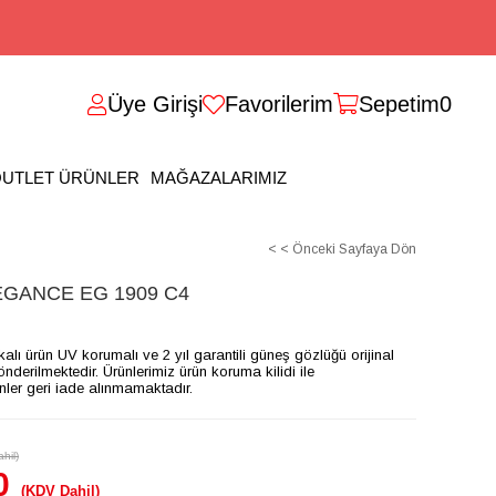
Üye Girişi
Favorilerim
Sepetim
0
UTLET ÜRÜNLER
MAĞAZALARIMIZ
< < Önceki Sayfaya Dön
GANCE EG 1909 C4
ikalı ürün UV korumalı ve 2 yıl garantili güneş gözlüğü orijinal
gönderilmektedir. Ürünlerimiz ürün koruma kilidi ile
ünler geri iade alınmamaktadır.
hil)
0
(KDV Dahil)