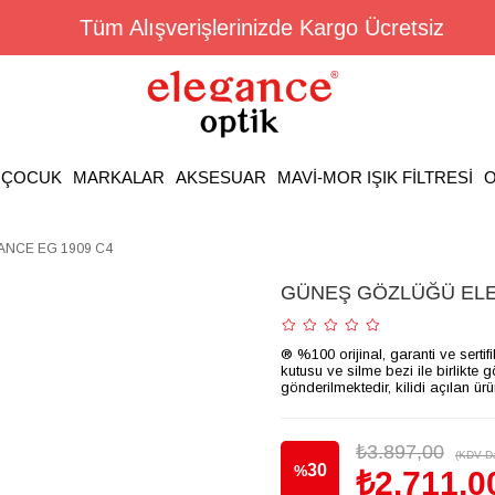
Tüm Alışverişlerinizde Kargo Ücretsiz
ÇOCUK
MARKALAR
AKSESUAR
MAVİ-MOR IŞIK FİLTRESİ
O
NCE EG 1909 C4
GÜNEŞ GÖZLÜĞÜ ELE
® %100 orijinal, garanti ve sertif
kutusu ve silme bezi ile birlikte 
gönderilmektedir, kilidi açılan ür
₺3.897,00
(KDV Da
30
%
₺2.711,0