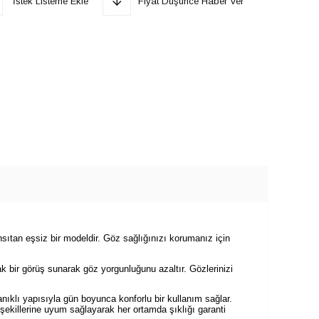
İstek Listeme Ekle
Fiyat Düşünce Haber Ver
ansıtan eşsiz bir modeldir. Göz sağlığınızı korumanız için
ak bir görüş sunarak göz yorgunluğunu azaltır. Gözlerinizi
nıklı yapısıyla gün boyunca konforlu bir kullanım sağlar.
 şekillerine uyum sağlayarak her ortamda şıklığı garanti