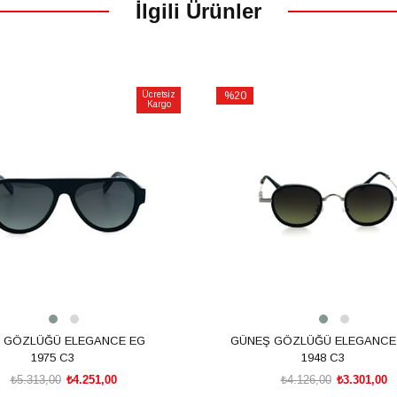
İlgili Ürünler
Ücretsiz
%20
Kargo
İndirim
m
%20İndirim
 GÖZLÜĞÜ ELEGANCE EG
GÜNEŞ GÖZLÜĞÜ ELEGANCE
1975 C3
1948 C3
₺5.313,00
₺4.251,00
₺4.126,00
₺3.301,00