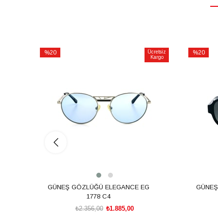
%20
Ücretsiz
%20
Kargo
İndirim
İndirim
%20İndirim
%20İndiri
GÜNEŞ GÖZLÜĞÜ ELEGANCE EG
GÜNEŞ
1778 C4
₺2.356,00
₺1.885,00