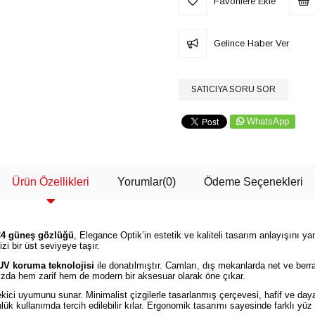
Favorilere Ekle
Gelince Haber Ver
SATICIYA SORU SOR
WhatsApp
Ürün Özellikleri
Yorumlar
(0)
Ödeme Seçenekleri
C4 güneş gözlüğü
, Elegance Optik’in estetik ve kaliteli tasarım anlayışını y
zi bir üst seviyeye taşır.
UV koruma teknolojisi
ile donatılmıştır. Camları, dış mekanlarda net ve berr
ızda hem zarif hem de modern bir aksesuar olarak öne çıkar.
kici uyumunu sunar. Minimalist çizgilerle tasarlanmış çerçevesi, hafif ve daya
lük kullanımda tercih edilebilir kılar. Ergonomik tasarımı sayesinde farklı yüz