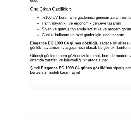
eder.
Öne Çıkan Özellikler:
%100 UV koruma ile gözlerinizi güneşin zararlı ışınl
Hafif, dayanıklı ve ergonomik çerçeve tasarımı
Siyah ve gümüş tonlarıyla sofistike ve modern görü
Günlük kullanım ve özel günler için ideal tasarım
Elegance EG 1909 C4 güneş gözlüğü
, sadece bir aksesu
günlük hayatınızın vazgeçilmezi olacak bu gözlük, konforlu 
Güneşli günlerde hem gözlerinizi korumak hem de modern ve
ortamda zarafeti ve işlevselliği bir arada sunar.
Şimdi
Elegance EG 1909 C4 güneş gözlüğü
nü sipariş ed
benzersiz modeli kaçırmayın!