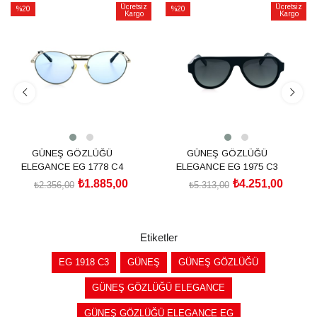
Ücretsiz
Ücretsiz
%20
%20
Kargo
Kargo
İndirim
İndirim
%20İndirim
%20İndirim
GÜNEŞ GÖZLÜĞÜ
GÜNEŞ GÖZLÜĞÜ
ELEGANCE EG 1778 C4
ELEGANCE EG 1975 C3
₺1.885,00
₺4.251,00
₺2.356,00
₺5.313,00
SEPETE EKLE
SEPETE EKLE
Etiketler
EG 1918 C3
GÜNEŞ
GÜNEŞ GÖZLÜĞÜ
GÜNEŞ GÖZLÜĞÜ ELEGANCE
GÜNEŞ GÖZLÜĞÜ ELEGANCE EG