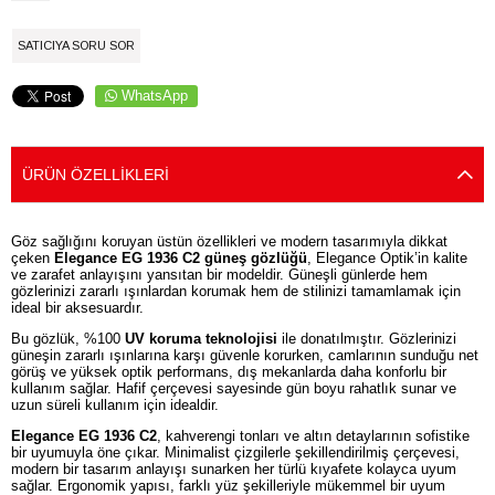
SATICIYA SORU SOR
WhatsApp
ÜRÜN ÖZELLIKLERI
Göz sağlığını koruyan üstün özellikleri ve modern tasarımıyla dikkat
çeken
Elegance EG 1936 C2 güneş gözlüğü
, Elegance Optik’in kalite
ve zarafet anlayışını yansıtan bir modeldir. Güneşli günlerde hem
gözlerinizi zararlı ışınlardan korumak hem de stilinizi tamamlamak için
ideal bir aksesuardır.
Bu gözlük, %100
UV koruma teknolojisi
ile donatılmıştır. Gözlerinizi
güneşin zararlı ışınlarına karşı güvenle korurken, camlarının sunduğu net
görüş ve yüksek optik performans, dış mekanlarda daha konforlu bir
kullanım sağlar. Hafif çerçevesi sayesinde gün boyu rahatlık sunar ve
uzun süreli kullanım için idealdir.
Elegance EG 1936 C2
, kahverengi tonları ve altın detaylarının sofistike
bir uyumuyla öne çıkar. Minimalist çizgilerle şekillendirilmiş çerçevesi,
modern bir tasarım anlayışı sunarken her türlü kıyafete kolayca uyum
sağlar. Ergonomik yapısı, farklı yüz şekilleriyle mükemmel bir uyum