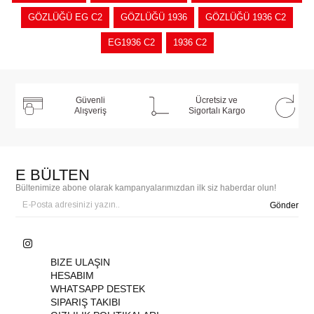
GÖZLÜĞÜ EG C2
GÖZLÜĞÜ 1936
GÖZLÜĞÜ 1936 C2
EG1936 C2
1936 C2
Güvenli
Ücretsiz ve
Alışveriş
Sigortalı Kargo
E BÜLTEN
Bültenimize abone olarak kampanyalarımızdan ilk siz haberdar olun!
Gönder
BIZE ULAŞIN
HESABIM
WHATSAPP DESTEK
SIPARIŞ TAKIBI