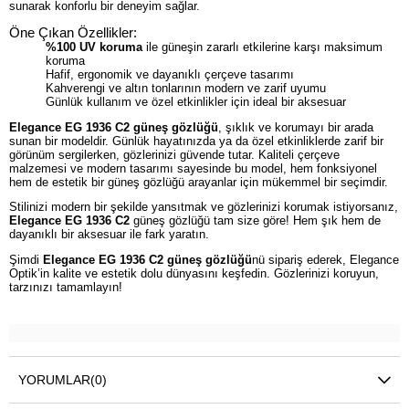
sunarak konforlu bir deneyim sağlar.
Öne Çıkan Özellikler:
%100 UV koruma
ile güneşin zararlı etkilerine karşı maksimum
koruma
Hafif, ergonomik ve dayanıklı çerçeve tasarımı
Kahverengi ve altın tonlarının modern ve zarif uyumu
Günlük kullanım ve özel etkinlikler için ideal bir aksesuar
Elegance EG 1936 C2 güneş gözlüğü
, şıklık ve korumayı bir arada
sunan bir modeldir. Günlük hayatınızda ya da özel etkinliklerde zarif bir
görünüm sergilerken, gözlerinizi güvende tutar. Kaliteli çerçeve
malzemesi ve modern tasarımı sayesinde bu model, hem fonksiyonel
hem de estetik bir güneş gözlüğü arayanlar için mükemmel bir seçimdir.
Stilinizi modern bir şekilde yansıtmak ve gözlerinizi korumak istiyorsanız,
Elegance EG 1936 C2
güneş gözlüğü tam size göre! Hem şık hem de
dayanıklı bir aksesuar ile fark yaratın.
Şimdi
Elegance EG 1936 C2 güneş gözlüğü
nü sipariş ederek, Elegance
Optik’in kalite ve estetik dolu dünyasını keşfedin. Gözlerinizi koruyun,
tarzınızı tamamlayın!
YORUMLAR
(0)