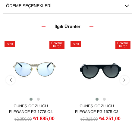
ÖDEME SEÇENEKLERI
İlgili Ürünler
Ücretsiz
Ücretsiz
%20
%20
Kargo
Kargo
İndirim
İndirim
%20İndirim
%20İndirim
GÜNEŞ GÖZLÜĞÜ
GÜNEŞ GÖZLÜĞÜ
ELEGANCE EG 1778 C4
ELEGANCE EG 1975 C3
₺1.885,00
₺4.251,00
₺2.356,00
₺5.313,00
SEPETE EKLE
SEPETE EKLE