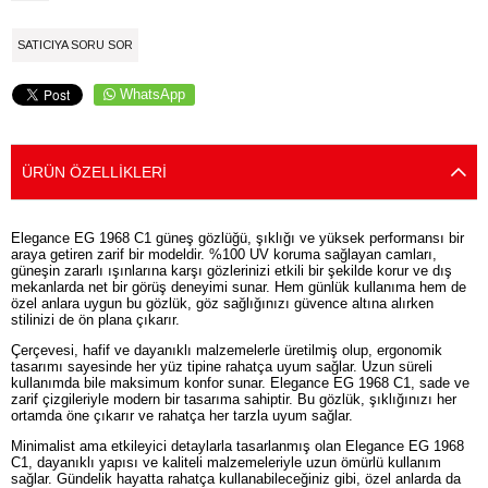
SATICIYA SORU SOR
WhatsApp
ÜRÜN ÖZELLIKLERI
Elegance EG 1968 C1 güneş gözlüğü, şıklığı ve yüksek performansı bir
araya getiren zarif bir modeldir. %100 UV koruma sağlayan camları,
güneşin zararlı ışınlarına karşı gözlerinizi etkili bir şekilde korur ve dış
mekanlarda net bir görüş deneyimi sunar. Hem günlük kullanıma hem de
özel anlara uygun bu gözlük, göz sağlığınızı güvence altına alırken
stilinizi de ön plana çıkarır.
Çerçevesi, hafif ve dayanıklı malzemelerle üretilmiş olup, ergonomik
tasarımı sayesinde her yüz tipine rahatça uyum sağlar. Uzun süreli
kullanımda bile maksimum konfor sunar. Elegance EG 1968 C1, sade ve
zarif çizgileriyle modern bir tasarıma sahiptir. Bu gözlük, şıklığınızı her
ortamda öne çıkarır ve rahatça her tarzla uyum sağlar.
Minimalist ama etkileyici detaylarla tasarlanmış olan Elegance EG 1968
C1, dayanıklı yapısı ve kaliteli malzemeleriyle uzun ömürlü kullanım
sağlar. Gündelik hayatta rahatça kullanabileceğiniz gibi, özel anlarda da