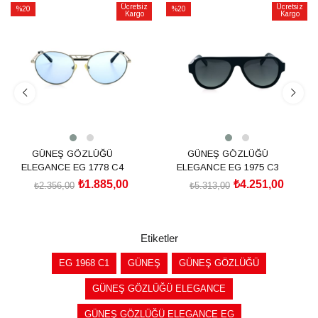
Ücretsiz
Ücretsiz
%20
%20
Kargo
Kargo
İndirim
İndirim
%20İndirim
%20İndirim
GÜNEŞ GÖZLÜĞÜ
GÜNEŞ GÖZLÜĞÜ
ELEGANCE EG 1778 C4
ELEGANCE EG 1975 C3
₺1.885,00
₺4.251,00
₺2.356,00
₺5.313,00
SEPETE EKLE
SEPETE EKLE
Etiketler
EG 1968 C1
GÜNEŞ
GÜNEŞ GÖZLÜĞÜ
GÜNEŞ GÖZLÜĞÜ ELEGANCE
GÜNEŞ GÖZLÜĞÜ ELEGANCE EG