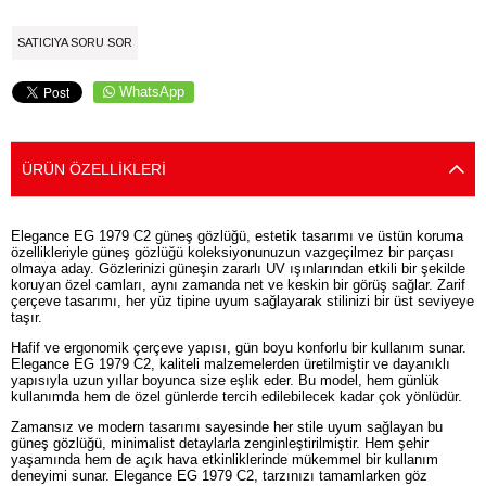
SATICIYA SORU SOR
WhatsApp
ÜRÜN ÖZELLIKLERI
Elegance EG 1979 C2 güneş gözlüğü, estetik tasarımı ve üstün koruma
özellikleriyle güneş gözlüğü koleksiyonunuzun vazgeçilmez bir parçası
olmaya aday. Gözlerinizi güneşin zararlı UV ışınlarından etkili bir şekilde
koruyan özel camları, aynı zamanda net ve keskin bir görüş sağlar. Zarif
çerçeve tasarımı, her yüz tipine uyum sağlayarak stilinizi bir üst seviyeye
taşır.
Hafif ve ergonomik çerçeve yapısı, gün boyu konforlu bir kullanım sunar.
Elegance EG 1979 C2, kaliteli malzemelerden üretilmiştir ve dayanıklı
yapısıyla uzun yıllar boyunca size eşlik eder. Bu model, hem günlük
kullanımda hem de özel günlerde tercih edilebilecek kadar çok yönlüdür.
Zamansız ve modern tasarımı sayesinde her stile uyum sağlayan bu
güneş gözlüğü, minimalist detaylarla zenginleştirilmiştir. Hem şehir
yaşamında hem de açık hava etkinliklerinde mükemmel bir kullanım
deneyimi sunar. Elegance EG 1979 C2, tarzınızı tamamlarken göz