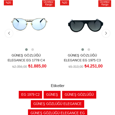
Ücretsiz
Ücretsiz
%20
%20
Kargo
Kargo
İndirim
İndirim
%20İndirim
%20İndirim
GÜNEŞ GÖZLÜĞÜ
GÜNEŞ GÖZLÜĞÜ
ELEGANCE EG 1778 C4
ELEGANCE EG 1975 C3
₺1.885,00
₺4.251,00
₺2.356,00
₺5.313,00
SEPETE EKLE
SEPETE EKLE
Etiketler
EG 1979 C2
GÜNEŞ
GÜNEŞ GÖZLÜĞÜ
GÜNEŞ GÖZLÜĞÜ ELEGANCE
GÜNEŞ GÖZLÜĞÜ ELEGANCE EG