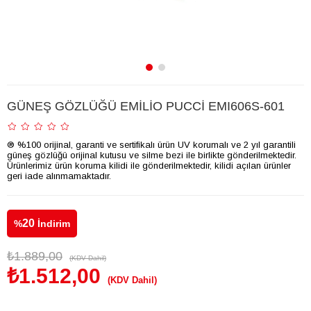
GÜNEŞ GÖZLÜĞÜ EMİLİO PUCCİ EMI606S-601
® %100 orijinal, garanti ve sertifikalı ürün UV korumalı ve 2 yıl garantili
güneş gözlüğü orijinal kutusu ve silme bezi ile birlikte gönderilmektedir.
Ürünlerimiz ürün koruma kilidi ile gönderilmektedir, kilidi açılan ürünler
geri iade alınmamaktadır.
20
%
İndirim
₺1.889,00
(KDV Dahil)
₺1.512,00
(KDV Dahil)