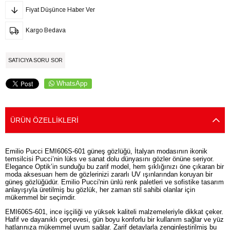
Fiyat Düşünce Haber Ver
Kargo Bedava
SATICIYA SORU SOR
WhatsApp
ÜRÜN ÖZELLIKLERI
Emilio Pucci EMI606S-601 güneş gözlüğü, İtalyan modasının ikonik
temsilcisi Pucci’nin lüks ve sanat dolu dünyasını gözler önüne seriyor.
Elegance Optik’in sunduğu bu zarif model, hem şıklığınızı öne çıkaran bir
moda aksesuarı hem de gözlerinizi zararlı UV ışınlarından koruyan bir
güneş gözlüğüdür. Emilio Pucci'nin ünlü renk paletleri ve sofistike tasarım
anlayışıyla üretilmiş bu gözlük, her zaman stil sahibi olanlar için
mükemmel bir seçimdir.
EMI606S-601, ince işçiliği ve yüksek kaliteli malzemeleriyle dikkat çeker.
Hafif ve dayanıklı çerçevesi, gün boyu konforlu bir kullanım sağlar ve yüz
hatlarınıza mükemmel uyum sağlar. Zarif detaylarla zenginleştirilmiş bu