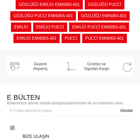
GÖZLÜĞÜ EMİLİO EMI606S-601
GÖZLÜĞÜ PUCCİ
GÖZLÜĞÜ PUCCİ EMI606S-601
GÖZLÜĞÜ EMI606S-601
EMİLİO
EMİLİO PUCCİ
EMİLİO PUCCİ EMI606S-601
EMİLİO EMI606S-601
PUCCİ
PUCCİ EMI606S-601
Güvenli
Ücretsiz ve
Alışveriş
Sigortalı Kargo
E BÜLTEN
Bültenimize abone olarak kampanyalarımızdan ilk siz haberdar olun!
Gönder
BIZE ULAŞIN