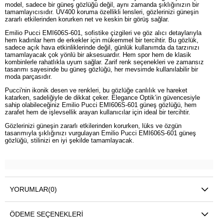
model, sadece bir güneş gözlüğü değil, aynı zamanda şıklığınızın bir
tamamlayıcısıdır. UV400 koruma özellikli lensleri, gözlerinizi güneşin
zararlı etkilerinden korurken net ve keskin bir görüş sağlar.
Emilio Pucci EMI606S-601, sofistike çizgileri ve göz alıcı detaylarıyla
hem kadınlar hem de erkekler için mükemmel bir tercihtir. Bu gözlük,
sadece açık hava etkinliklerinde değil, günlük kullanımda da tarzınızı
tamamlayacak çok yönlü bir aksesuardır. Hem spor hem de klasik
kombinlerle rahatlıkla uyum sağlar. Zarif renk seçenekleri ve zamansız
tasarımı sayesinde bu güneş gözlüğü, her mevsimde kullanılabilir bir
moda parçasıdır.
Pucci'nin ikonik desen ve renkleri, bu gözlüğe canlılık ve hareket
katarken, sadeliğiyle de dikkat çeker. Elegance Optik’in güvencesiyle
sahip olabileceğiniz Emilio Pucci EMI606S-601 güneş gözlüğü, hem
zarafet hem de işlevsellik arayan kullanıcılar için ideal bir tercihtir.
Gözlerinizi güneşin zararlı etkilerinden korurken, lüks ve özgün
tasarımıyla şıklığınızı vurgulayan Emilio Pucci EMI606S-601 güneş
gözlüğü, stilinizi en iyi şekilde tamamlayacak.
YORUMLAR
(0)
ÖDEME SEÇENEKLERI