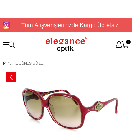
Tüm Alışverişlerinizde Kargo Ücretsiz
0
GÜNEŞ GÖZLÜĞÜ EMİLİO PUCCİ EMI606S-601