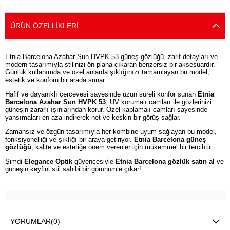
ÜRÜN ÖZELLIKLERI
Etnia Barcelona Azahar Sun HVPK 53 güneş gözlüğü, zarif detayları ve
modern tasarımıyla stilinizi ön plana çıkaran benzersiz bir aksesuardır.
Günlük kullanımda ve özel anlarda şıklığınızı tamamlayan bu model,
estetik ve konforu bir arada sunar.
Hafif ve dayanıklı çerçevesi sayesinde uzun süreli konfor sunan
Etnia
Barcelona Azahar Sun HVPK 53
, UV korumalı camları ile gözlerinizi
güneşin zararlı ışınlarından korur. Özel kaplamalı camları sayesinde
yansımaları en aza indirerek net ve keskin bir görüş sağlar.
Zamansız ve özgün tasarımıyla her kombine uyum sağlayan bu model,
fonksiyonelliği ve şıklığı bir araya getiriyor.
Etnia Barcelona güneş
gözlüğü
, kalite ve estetiğe önem verenler için mükemmel bir tercihtir.
Şimdi
Elegance Optik
güvencesiyle
Etnia Barcelona gözlük satın al
ve
güneşin keyfini stil sahibi bir görünümle çıkar!
YORUMLAR
(0)