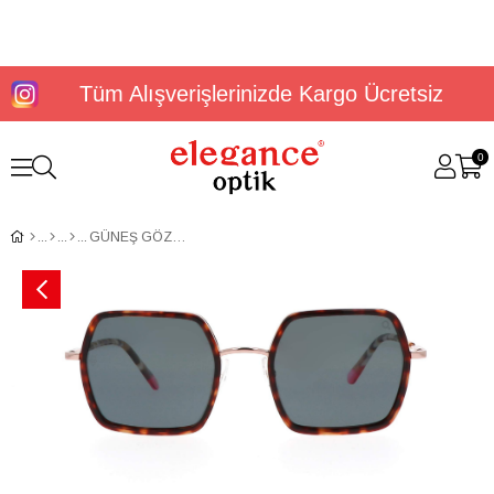
Tüm Alışverişlerinizde Kargo Ücretsiz
0
GÜNEŞ GÖZLÜĞÜ ETNIA BARCELONA AZAHAR SUN GEB AZAHAR HVPK 53