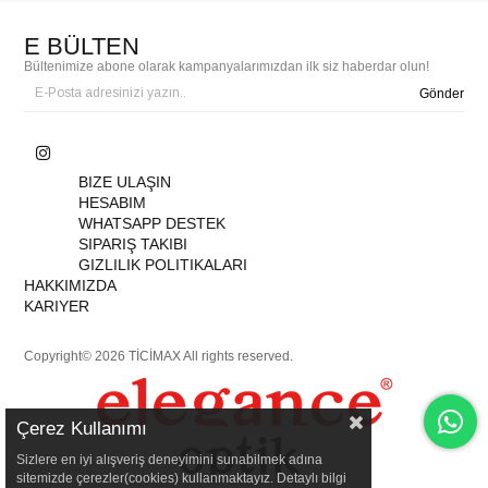
E BÜLTEN
Bültenimize abone olarak kampanyalarımızdan ilk siz haberdar olun!
Gönder
BIZE ULAŞIN
HESABIM
WHATSAPP DESTEK
SIPARIŞ TAKIBI
GIZLILIK POLITIKALARI
HAKKIMIZDA
KARIYER
Copyright© 2026 TİCİMAX All rights reserved.
Çerez Kullanımı
Sizlere en iyi alışveriş deneyimini sunabilmek adına
sitemizde çerezler(cookies) kullanmaktayız. Detaylı bilgi