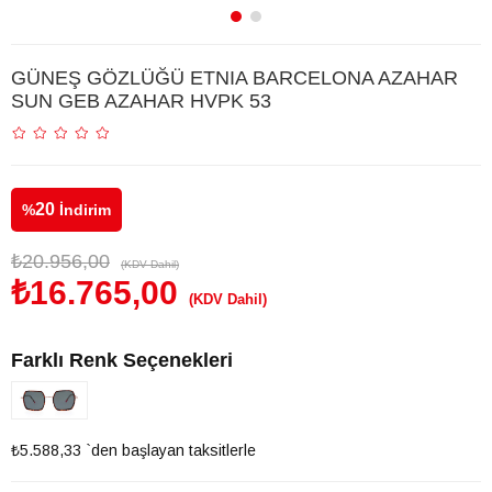
GÜNEŞ GÖZLÜĞÜ ETNIA BARCELONA AZAHAR
SUN GEB AZAHAR HVPK 53
20
%
İndirim
₺20.956,00
(KDV Dahil)
₺16.765,00
(KDV Dahil)
Farklı Renk Seçenekleri
₺5.588,33
`den başlayan taksitlerle