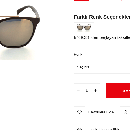
İndirim
Farklı Renk Seçenekler
₺709,33
`den başlayan taksitle
Renk
Favorilere Ekle
İstek Listeme Ekle