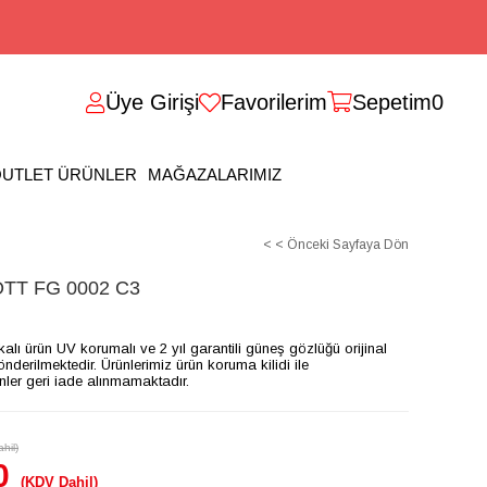
Üye Girişi
Favorilerim
Sepetim
0
UTLET ÜRÜNLER
MAĞAZALARIMIZ
< < Önceki Sayfaya Dön
T FG 0002 C3
ikalı ürün UV korumalı ve 2 yıl garantili güneş gözlüğü orijinal
gönderilmektedir. Ürünlerimiz ürün koruma kilidi ile
ünler geri iade alınmamaktadır.
hil)
0
(KDV Dahil)