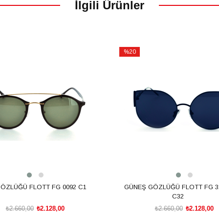
İlgili Ürünler
%20
İndirim
m
%20İndirim
ÖZLÜĞÜ FLOTT FG 0092 C1
GÜNEŞ GÖZLÜĞÜ FLOTT FG 3
C32
₺2.660,00
₺2.128,00
₺2.660,00
₺2.128,00