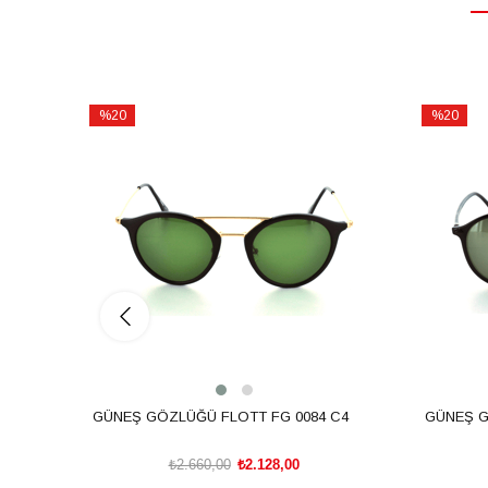
%20
%20
İndirim
İndirim
%20İndirim
%20İndiri
GÜNEŞ GÖZLÜĞÜ FLOTT FG 0084 C4
GÜNEŞ G
₺2.660,00
₺2.128,00