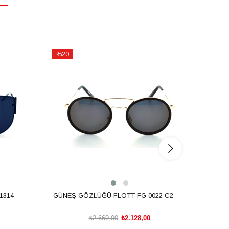
%20
%20
İndirim
İndirim
%20İndirim
%20İnd
1314
GÜNEŞ GÖZLÜĞÜ FLOTT FG 0022 C2
GÜNEŞ
₺2.660,00
₺2.128,00