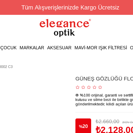
Tüm Alışverişlerinizde Kargo Ücretsiz
ÇOCUK
MARKALAR
AKSESUAR
MAVİ-MOR IŞIK FİLTRESİ
O
002 C3
GÜNEŞ GÖZLÜĞÜ FLOT
® %100 orijinal, garanti ve sertif
kutusu ve silme bezi ile birlikte 
gönderilmektedir, kilidi açılan ür
₺2.660,00
(KDV Da
20
%
₺2.128,0